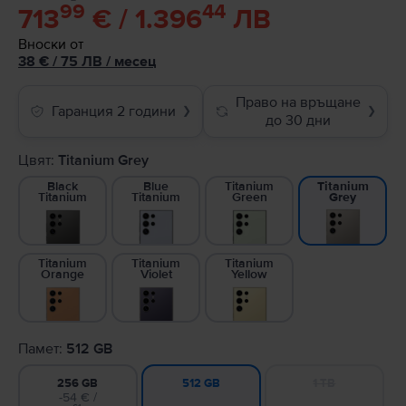
99
44
713
€ / 1.396
ЛВ
Вноски от
38
€
/ 75 ЛВ
/
месец
Право на връщане
Гаранция 2 години
❯
❯
до 30 дни
Цвят:
Titanium Grey
Black
Blue
Titanium
Titanium
Titanium
Titanium
Green
Grey
Titanium
Titanium
Titanium
Orange
Violet
Yellow
Памет:
512 GB
256 GB
1 TB
512 GB
-54 € /