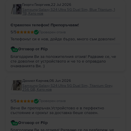
Георги Георгиев
,
22 Jul 2026
Samsung Galaxy S24 Ultra 5G Dual Sim, Blue Titanium, 1
TB, Като нов
Страхотен телефон! Препоръчвам!
5
/5
Проверен отзив
Телефонът си е нов, дойде бързо, много съм доволен!
Отговор от Flip
Благодарим Ви за положителния отзив! Радваме се, че
сте доволни от устройството и че то е оправдало
очакванията Ви. :)
Даниел Керчев
,
06 Jun 2026
Samsung Galaxy S24 Ultra 5G Dual Sim, Titanium Grey,
256 GB, Като нов
5
/5
Проверен отзив
Вече Ви препоръчах.Устройстово е в перфектно
състояние и срокът за доставка беше спазен.
Отговор от Flip
Благодарим Ви за отзива! Радваме се да разберем, че