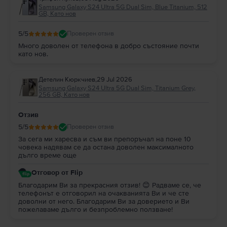
Samsung Galaxy S24 Ultra 5G Dual Sim, Blue Titanium, 512
GB, Като нов
5
/5
Проверен отзив
Много доволен от телефона в добро състояние почти
като нов.
Детелин Кюркчиев
,
29 Jul 2026
Samsung Galaxy S24 Ultra 5G Dual Sim, Titanium Grey,
256 GB, Като нов
Отзив
5
/5
Проверен отзив
За сега ми харесва и съм ви препоръчал на поне 10
човека надявам се да остана доволен максималното
дълго време още
Отговор от Flip
Благодарим Ви за прекрасния отзив! 😊 Радваме се, че
телефонът е отговорил на очакванията Ви и че сте
доволни от него. Благодарим Ви за доверието и Ви
пожелаваме дълго и безпроблемно ползване!