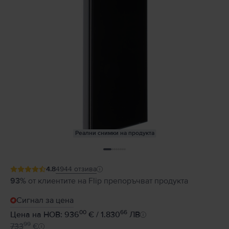
Реални снимки на продукта
4.8
4944
отзива
93%
от клиентите на Flip препоръчват продукта
Сигнал за цена
00
66
Цена на НОВ: 936
€ / 1.830
ЛВ
99
733
€