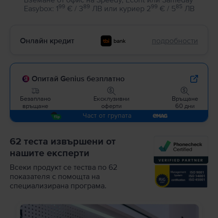
99
89
99
85
Easybox
:
1
€ / 3
ЛВ
или
куриер
2
€ / 5
ЛВ
Онлайн кредит
подробности
Опитай Genius безплатно
Безаплано
Ексклузивни
Връщане
връщане
оферти
60 дни
Част от групата
62 теста извършени от
нашите експерти
Всеки продукт се тества по 62
показателя с помощта на
специализирана програма.