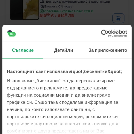
Доставка:
приблизително 2-3 работни дни
Вноски с 0% лихва
Спестяваш спрямо Ново: 228 €
99
11
313
€ / 614
ЛВ
Ограничена наличност
Samsung Galaxy S22 5G Dual Sim
Phantom Black, 128 GB, Много добро
Съгласие
Детайли
За приложението
Доставка:
приблизително 2-3 работни дни
Вноски с 0% лихва
Спестяваш спрямо Ново: 234 €
99
00
225
€ / 442
ЛВ
Настоящият сайт използва &quot;бисквитки&quot;
Използваме „бисквитки“, за да персонализираме
съдържанието и рекламите, да предоставяме
функции на социални медии и да анализираме
трафика си. Също така споделяме информация за
начина, по който използвате сайта ни, с
партньорските си социални медии, рекламните си
Описание
партньори и партньори за анализ, които може да я
Мобилен телефон Samsung Galaxy S24 Ultra 5G Dual Sim, Titanium
комбинират с друга предоставена им от Вас
Grey, 512 GB, Като нов