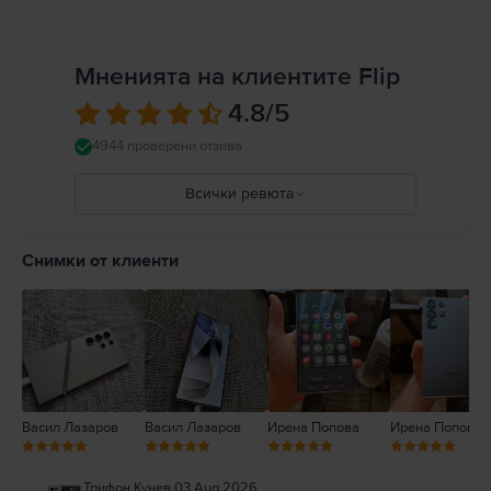
Мненията на клиентите Flip
4.8
/5
4944 проверени отзива
Всички ревюта
5
4
Снимки от клиенти
3
2
1
Васил Лазаров
Васил Лазаров
Ирена Попова
Ирена Попова
Трифон Кунев
,
03 Aug 2026