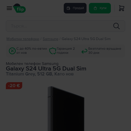
Продай
Купи
Мобилни телефони
/
Samsung
/
Galaxy S24 Ultra 5G Dual Sim
С до 40% по-евтин
Гаранция 2
Безплатно връщане
от нов
години
30 дни
Мобилен телефон Samsung
Galaxy S24 Ultra 5G Dual Sim
Titanium Grey, 512 GB, Като нов
-
20 €