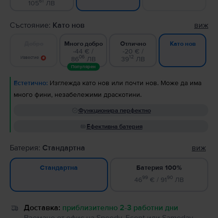
61
105
ЛВ
Състояние:
Като нов
виж
Добро
Много добро
Отлично
Като нов
-44 € /
-20 € /
06
12
Известие
86
ЛВ
39
ЛВ
Популярен
Естетично:
Изглежда като нов или почти нов. Може да има
много фини, незабележими драскотини.
Функционира перфектно
Ефективна батерия
Батерия:
Стандартна
виж
Батерия 100%
Стандартна
99
90
46
€ / 91
ЛВ
Доставка:
приблизително 2-3 работни дни
Вземане от офис на Speedy, Econt или Sameday