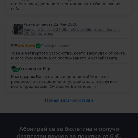
сте останали доволни от преживяването Ви на нашия
сайт. :)
Ирена Витанова
,
22 May 2026
Samsung Galaxy S24 Ultra 5G Dual Sim, Black Titanium,
512 GB, Като нов
5
/5
Проверен отзив
Това е четвъртото устройство, което закупувам от сайта.
Много съм доволна от обслужването и устрайствата.
Отговор от Flip
Благодарим Ви за отзива и доверието! Много се
радваме, че сте доволни от устройствата и услугите,
които предлагаме. Очакваме Ви отново! :)
Покажи всички отзиви
Абонирай се за бюлетина и получи
безплатен ваучер за покупка от 6 €.