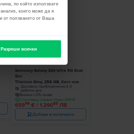
чина, по който използвате
не
 анализ, които може да я
и от ползването от Ваша
ност
Разреши всички
Samsung Galaxy S24 Ultra 5G Dual
Sim
Titanium Grey, 256 GB, Като нов
Доставка:
приблизително 2-3
работни дни
Вноски с 0% лихва
Спестяваш спрямо Ново: 204 €
99
83
659
€ / 1.290
ЛВ
Добави в количката