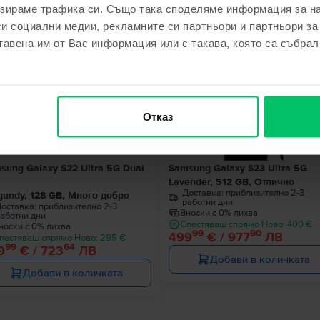
зираме трафика си. Също така споделяме информация за на
ходни продукти с твоето търсе
си социални медии, рекламните си партньори и партньори за
тавена им от Вас информация или с такава, която са събрал
Последен в наличност
Последен в налич
Отказ
sung Galaxy S22 Ultra 5G Dual
Samsung Galaxy S23 Ultra 5G
Lavender, 512 GB, Отлично
Доставка:
приблизително 2-3
gundy, 128 GB, Много добро
работни дни
оставка:
приблизително 2-3
Вноски с 0% лихва
аботни дни
Спестяваш спрямо Ново: 400 €
носки с 0% лихва
99
90
499
€ / 977
ЛВ
пестяваш спрямо Ново: 295 €
99
64
9
€ / 723
ЛВ
Добави в количката
Добави в количката