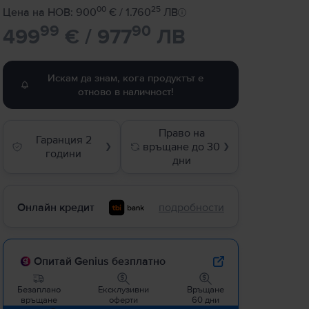
00
25
Цена на НОВ: 900
€ / 1.760
ЛВ
99
90
499
€ / 977
ЛВ
Искам да знам, кога продуктът е
отново в наличност!
Право на
Гаранция 2
връщане до 30
❯
❯
години
дни
Онлайн кредит
подробности
Опитай Genius безплатно
Безаплано
Ексклузивни
Връщане
връщане
оферти
60 дни