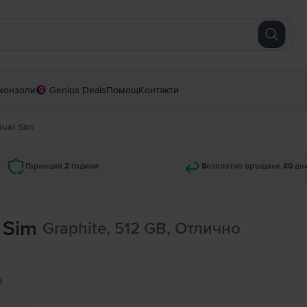
конзоли
Genius Deals
Помощ
Контакти
Dual Sim
Гаранция 2 години
Безплатно връщане 30 дн
 Sim
Graphite, 512 GB, Отлично
а