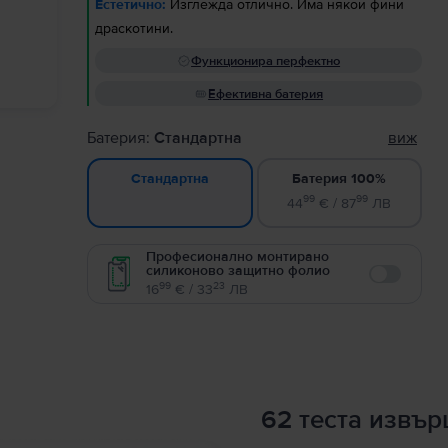
Естетично:
Изглежда отлично. Има някои фини
драскотини.
Функционира перфектно
Ефективна батерия
Батерия:
Стандартна
виж
Батерия 100%
Стандартна
99
99
44
€ / 87
ЛВ
Професионално монтирано
силиконово защитно фолио
Enable
99
23
16
€ / 33
ЛВ
62 теста извъ