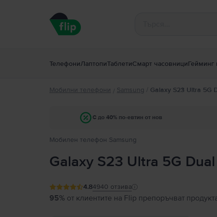
Телефони
Лаптопи
Таблети
Смарт часовници
Гейминг 
Мобилни телефони
Samsung
/
Galaxy S23 Ultra 5G 
/
С до 40% по-евтин от нов
Мобилен телефон Samsung
Galaxy S23 Ultra 5G Dual
4.8
4940
отзива
95%
от клиентите на Flip препоръчват продукт