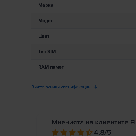
от вас предимства, включително гаранция, б
Моля, прочетете ръководството.
Марка
Модел
Цвят
Тип SIM
RAM памет
Вижте всички спецификации
Мненията на клиентите Fl
4.8
/5