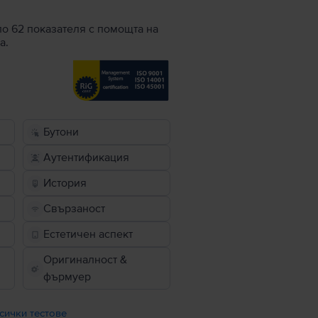
по 62 показателя с помощта на
а.
Бутони
Аутентификация
История
Свързаност
Естетичен аспект
Оригиналност &
фърмуер
сички тестове