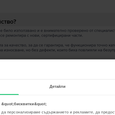
йство?
 е било използвано и е внимателно проверено от специалисти
 се ремонтира с нови, сертифицирани части.
 за качество, за да се гарантира, че функционира точно кат
на износване, но без дефекти, които биха повлияли на безу
 устройство?
ята?
Детайли
 &quot;бисквитки&quot;
а да персонализираме съдържанието и рекламите, да предо