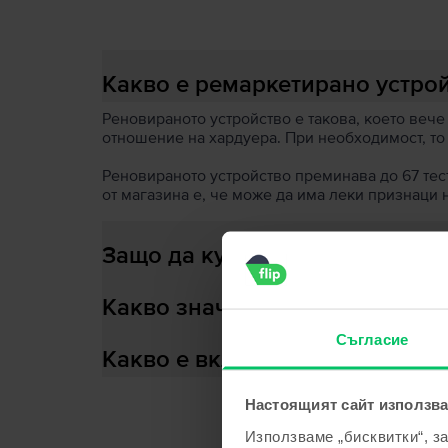
Какво е ремаркетирано устро
Реновираното устройство е такова, което вече
отношение на хардуера. При необходимост, то
Реновираното устройство преминава до 67 теста
от магазина е, че може да има леки признаци 
Защо да купиш ремаркетирано
Какво значи здраве на батери
Съгласие
Какво е включено в кутията?
Настоящият сайт използва
Използваме „бисквитки“, з