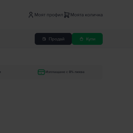
Моят профил
Моята количка
Продай
Купи
и
Изплащане с 0% лихва