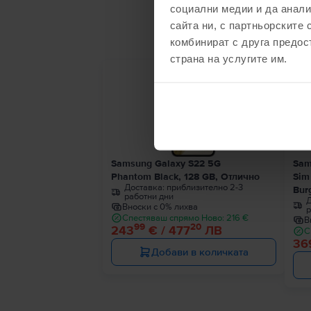
социални медии и да анали
С
сайта ни, с партньорските 
комбинират с друга предос
страна на услугите им.
Последен в наличност
Samsung Galaxy S22 5G
Sam
Phantom Black, 128 GB, Отлично
Sim
Доставка:
приблизително 2-3
Bur
работни дни
Д
Вноски с 0% лихва
р
Спестяваш спрямо Ново: 216 €
В
99
20
243
€ / 477
ЛВ
С
36
Добави в количката