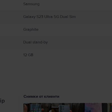
езплатно връщане и възможност за плащане на вноски.
Samsung
Galaxy S23 Ultra 5G Dual Sim
Graphite
Dual stand-by
12 GB
Снимки от клиенти
ip