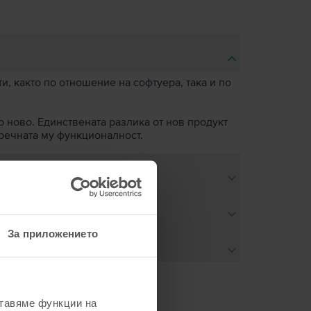
, както по отношение на софтуера, така и по
о ново. Единствената разлика от нов продукт
пречната му функционалност.
За приложението
ставяме функции на