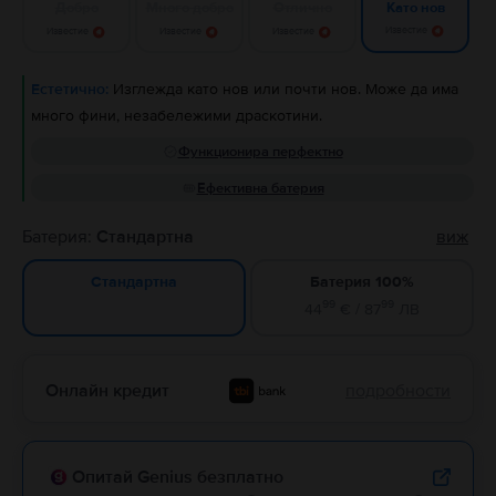
Добро
Много добро
Отлично
Като нов
Известие
Известие
Известие
Известие
Естетично:
Изглежда като нов или почти нов. Може да има
много фини, незабележими драскотини.
Функционира перфектно
Ефективна батерия
Батерия:
Стандартна
виж
Батерия 100%
Стандартна
99
99
44
€ / 87
ЛВ
Онлайн кредит
подробности
Опитай Genius безплатно