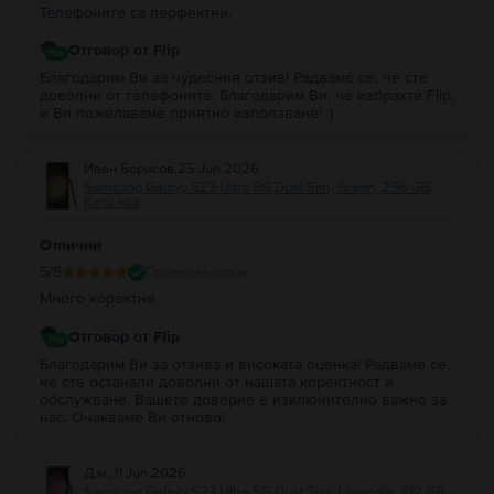
Телефоните са перфектни.
Отговор от Flip
Благодарим Ви за чудесния отзив! Радваме се, че сте
доволни от телефоните. Благодарим Ви, че избрахте Flip,
и Ви пожелаваме приятно използване! :)
Иван Борисов
,
25 Jun 2026
Samsung Galaxy S23 Ultra 5G Dual Sim, Green, 256 GB,
Като нов
Отлични
5
/5
Проверен отзив
Много коректни
Отговор от Flip
Благодарим Ви за отзива и високата оценка! Радваме се,
че сте останали доволни от нашата коректност и
обслужване. Вашето доверие е изключително важно за
нас. Очакваме Ви отново!
Д.м.
,
11 Jun 2026
Samsung Galaxy S23 Ultra 5G Dual Sim, Lavender, 512 GB,