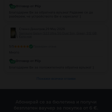
Отговор от Flip
Благодарим Ви за обратната връзка! Радваме се да
разберем, че устройството Ви е харесало! :)
Станко Димитров
,
29 May 2026
Samsung Galaxy S23 Ultra 5G Dual Sim, Green, 512 GB,
Като нов
5
/5
Проверен отзив
Много
Отговор от Flip
Благодарим Ви за положителната обратна връзка! :)
Покажи всички отзиви
Абонирай се за бюлетина и получи
безплатен ваучер за покупка от 6 €.