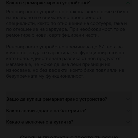
Какво е ремаркетирано устройство?
Реновираното устройство е такова, което вече е било
използвано и е внимателно проверено от
специалисти, както по отношение на софтуера, така и
по отношение на хардуера. При необходимост, то се
ремонтира с нови, сертифицирани части.
Реновираното устройство преминава до 67 теста за
качество, за да се гарантира, че функционира точно
като ново. Единствената разлика от нов продукт от
магазина е, че може да има леки признаци на
износване, но без дефекти, които биха повлияли на
безупречната му функционалност.
Защо да купиш ремаркетирано устройство?
Какво значи здраве на батерията?
Какво е включено в кутията?
Сходни продукти с твоето търсене