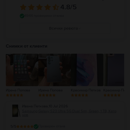
4.8
/5
4944 проверени отзива
Всички ревюта
5
4
Снимки от клиенти
3
2
1
Ирена Попова
Ирена Попова
Красимир Петков
Красимир Петк
Ивана Петкова
,
10 Jul 2026
Samsung Galaxy S23 Ultra 5G Dual Sim, Green, 1 TB, Като
нов
5
/5
Проверен отзив