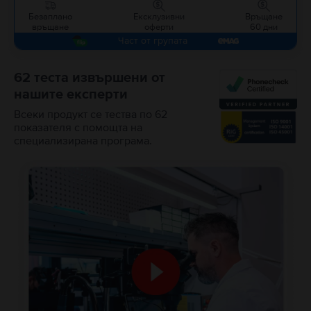
Безаплано
Ексклузивни
Връщане
връщане
оферти
60 дни
Част от групата
62 теста извършени от
нашите експерти
Всеки продукт се тества по 62
показателя с помощта на
специализирана програма.