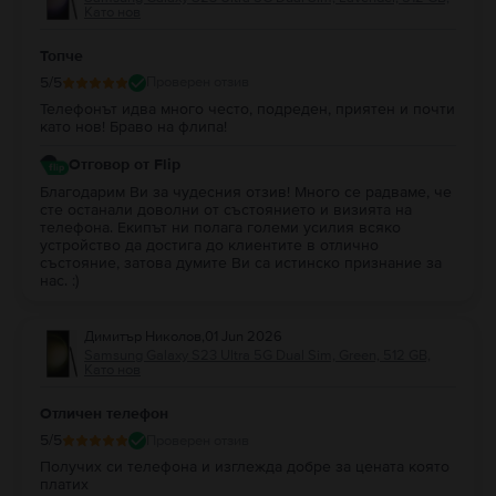
Като нов
Топче
5
/5
Проверен отзив
Телефонът идва много често, подреден, приятен и почти
като нов! Браво на флипа!
Отговор от Flip
Благодарим Ви за чудесния отзив! Много се радваме, че
сте останали доволни от състоянието и визията на
телефона. Екипът ни полага големи усилия всяко
устройство да достига до клиентите в отлично
състояние, затова думите Ви са истинско признание за
нас. :)
Димитър Николов
,
01 Jun 2026
Samsung Galaxy S23 Ultra 5G Dual Sim, Green, 512 GB,
Като нов
Отличен телефон
5
/5
Проверен отзив
Получих си телефона и изглежда добре за цената която
платих