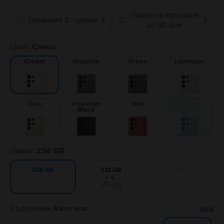
Право на връщане
Гаранция 2 години
❯
❯
до 30 дни
Цвят:
Cream
Graphite
Green
Lavender
Cream
Lime
Phantom
Red
Sky Blue
Black
Памет:
256 GB
512 GB
1 TB
256 GB
-4 € /
82
7
ЛВ
Състояние:
Като нов
виж