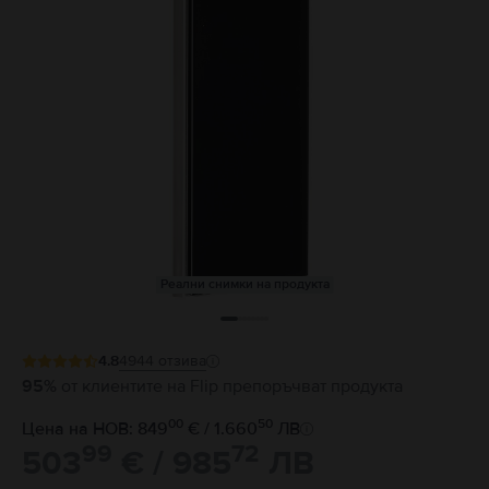
Реални снимки на продукта
4.8
4944
отзива
95%
от клиентите на Flip препоръчват продукта
00
50
Цена на НОВ: 849
€ / 1.660
ЛВ
99
72
503
€ / 985
ЛВ