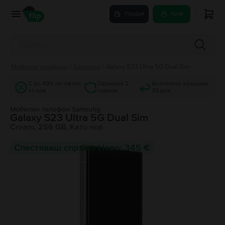
Продай
Купи
Мобилни телефони
/
Samsung
/
Galaxy S23 Ultra 5G Dual Sim
С до 40% по-евтин
Гаранция 2
Безплатно връщане
от нов
години
30 дни
Мобилен телефон Samsung
Galaxy S23 Ultra 5G Dual Sim
Cream, 256 GB, Като нов
Спестяваш спрямо Ново: 345 €