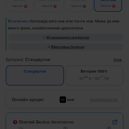
Като нов
Известие
Известие
Известие
Известие
Естетично:
Изглежда като нов или почти нов. Може да има
много фини, незабележими драскотини.
Функционира перфектно
Ефективна батерия
Батерия:
Стандартна
виж
Батерия 100%
Стандартна
99
17
40
€ / 80
ЛВ
Онлайн кредит
подробности
Опитай Genius безплатно