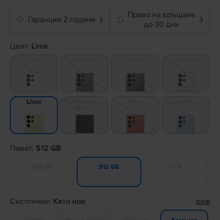
Право на връщане
Гаранция 2 години
❯
❯
до 30 дни
Цвят:
Lime
Cream
Graphite
Green
Lavender
Phantom
Red
Sky Blue
Lime
Black
Памет:
512 GB
256 GB
1 TB
512 GB
Състояние:
Като нов
виж
Добро
Много добро
Отлично