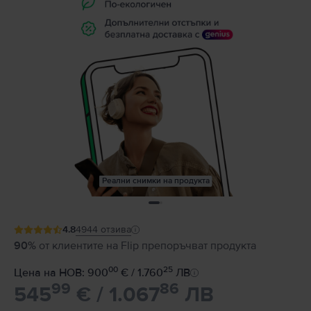
Реални снимки на продукта
4.8
4944
отзива
90%
от клиентите на Flip препоръчват продукта
00
25
Цена на НОВ: 900
€ / 1.760
ЛВ
99
86
545
€ / 1.067
ЛВ