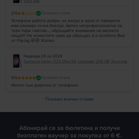
Като нов
2
/5
Проверен отзив
Телефона работи добре, но вътре в една от камерите
има някаква точка боклук, малко непрофесионално за
тези пари смятам..., обръщайте внимание на малките
неща!!!! Не клиентите само да обръщат, а и особено Вие
от Flip.bg 🤣😅 Жалко.
Надежда
,
24 Jul 2024
Samsung Galaxy S23 Ultra 5G, Lavender, 256 GB, Като нов
5
/5
Проверен отзив
Много съм доволна от телефона
Покажи всички отзиви
Абонирай се за бюлетина и получи
безплатен ваучер за покупка от 6 €.