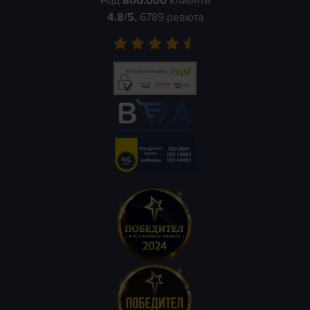
Над
800.000
клиенти
4.8
/5,
6789
ревюта