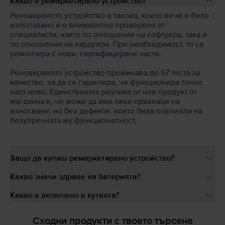
Какво е ремаркетирано устройство?
Реновираното устройство е такова, което вече е било
използвано и е внимателно проверено от
специалисти, както по отношение на софтуера, така и
по отношение на хардуера. При необходимост, то се
ремонтира с нови, сертифицирани части.
Реновираното устройство преминава до 67 теста за
качество, за да се гарантира, че функционира точно
като ново. Единствената разлика от нов продукт от
магазина е, че може да има леки признаци на
износване, но без дефекти, които биха повлияли на
безупречната му функционалност.
Защо да купиш ремаркетирано устройство?
Какво значи здраве на батерията?
Какво е включено в кутията?
Сходни продукти с твоето търсене