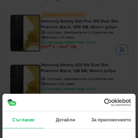
Ограничена наличност
Samsung Galaxy S22 Plus 5G Dual Sim
Phantom Black, 256 GB, Много добро
Доставка:
приблизително 2-3 работни дни
Вноски с 0% лихва
Спестяваш спрямо Ново: 228 €
99
11
313
€ / 614
ЛВ
Samsung Galaxy S22 5G Dual Sim
Phantom Black, 128 GB, Много добро
Доставка:
приблизително 2-3 работни дни
Вноски с 0% лихва
Спестяваш спрямо Ново: 234 €
99
00
225
€ / 442
ЛВ
Последен в наличност
Съгласие
Детайли
За приложението
Samsung Galaxy S22 5G
Phantom Black, 128 GB, Отлично
Доставка:
приблизително 2-3 работни дни
Вноски с 0% лихва