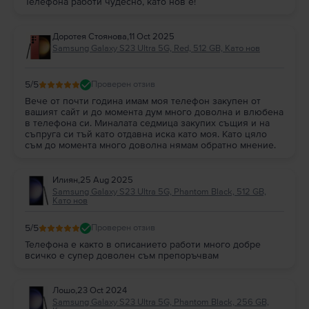
Телефона работи чудесно, като нов е!
Доротея Стоянова
,
11 Oct 2025
Samsung Galaxy S23 Ultra 5G, Red, 512 GB, Като нов
5
/5
Проверен отзив
Вече от почти година имам моя телефон закупен от
вашият сайт и до момента дум много доволна и влюбена
в телефона си. Миналата седмица закупих същия и на
съпруга си тъй като отдавна иска като моя. Като цяло
съм до момента много доволна нямам обратно мнение.
Илиян
,
25 Aug 2025
Samsung Galaxy S23 Ultra 5G, Phantom Black, 512 GB,
Като нов
5
/5
Проверен отзив
Телефона е както в описанието работи много добре
всичко е супер доволен съм препоръчвам
Лошо
,
23 Oct 2024
Samsung Galaxy S23 Ultra 5G, Phantom Black, 256 GB,