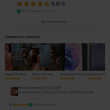
4.8
/5
4944 проверени отзива
Всички ревюта
5
4
Снимки от клиенти
3
2
1
Ирена Попова
Ирена Попова
Красимир Петков
Красимир Петк
Илиян Димитров
,
01 Dec 2025
Samsung Galaxy S23 Ultra 5G, Red, 256 GB, Като нов
5
/5
Проверен отзив