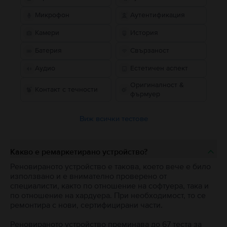
Микрофон
Аутентификация
Камери
История
Батерия
Свързаност
Аудио
Естетичен аспект
Оригиналност &
Контакт с течности
фърмуер
Виж всички тестове
Какво е ремаркетирано устройство?
Реновираното устройство е такова, което вече е било
използвано и е внимателно проверено от
специалисти, както по отношение на софтуера, така и
по отношение на хардуера. При необходимост, то се
ремонтира с нови, сертифицирани части.
Реновираното устройство преминава до 67 теста за