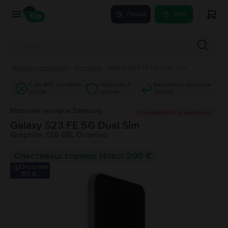
Продай
Купи
Мобилни телефони
/
Samsung
/
Galaxy S23 FE 5G Dual Sim
С до 40% по-евтин
Гаранция 2
Безплатно връщане
от нов
години
30 дни
Мобилен телефон Samsung
Последните 4 в наличност
Galaxy S23 FE 5G Dual Sim
Graphite, 128 GB, Отлично
Спестяваш спрямо Ново: 200 €
Отсъпки
-30 €