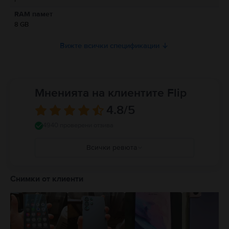
Моля, прочетете ръководството.
RAM памет
8 GB
Вижте всички спецификации
Мненията на клиентите Flip
4.8
/5
4940 проверени отзива
Всички ревюта
5
4
Снимки от клиенти
3
2
1