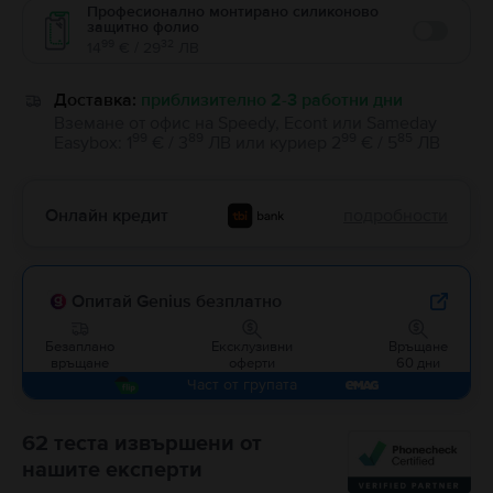
Професионално монтирано силиконово
защитно фолио
Enable
99
32
14
€ / 29
ЛВ
Доставка:
приблизително 2-3 работни дни
Вземане от офис на Speedy, Econt или Sameday
99
89
99
85
Easybox
:
1
€ / 3
ЛВ
или
куриер
2
€ / 5
ЛВ
Онлайн кредит
подробности
Опитай Genius безплатно
Безаплано
Ексклузивни
Връщане
връщане
оферти
60 дни
Част от групата
62 теста извършени от
нашите експерти