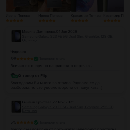
Ирена Попова
Ирена Попова
Красимир Петков
Красимир Петк
Марина Димитрова
,
04 Jan 2026
Samsung Galaxy S23 FE 5G Dual Sim, Graphite, 128 GB,
Отлично
Чудесен
5
/5
Проверен отзив
Всичко отговаря на направената поръчка .
Отговор от Flip
Благодарим Ви много за отзива! Радваме се да
разберем, че сте удовлетворени от покупката! :)
Емилия Кръстева
,
22 Nov 2025
Samsung Galaxy S23 FE 5G Dual Sim, Graphite, 256 GB,
Като нов
5
/5
Проверен отзив
Много съм доволна от поръчката! Телефонът пристигна