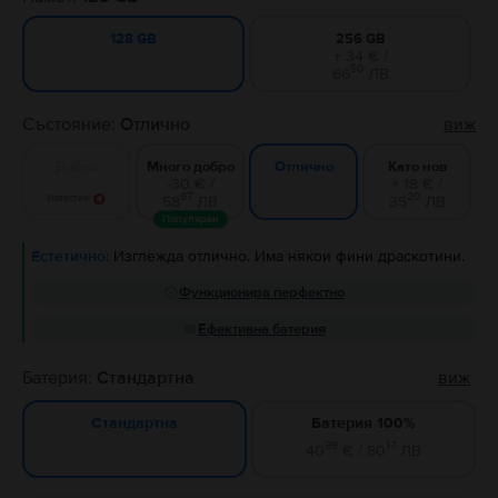
256 GB
128 GB
+ 34 € /
50
66
ЛВ
Състояние:
Отлично
виж
Добро
Много добро
Като нов
Отлично
-30 € /
+ 18 € /
67
20
Известие
58
ЛВ
35
ЛВ
Популярен
Естетично:
Изглежда отлично. Има някои фини драскотини.
Функционира перфектно
Ефективна батерия
Батерия:
Стандартна
виж
Батерия 100%
Стандартна
99
17
40
€ / 80
ЛВ