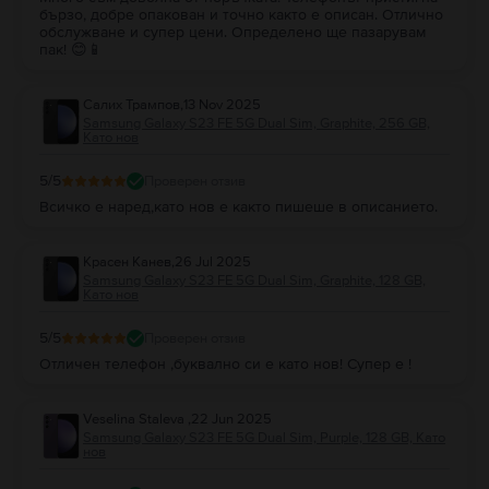
бързо, добре опакован и точно както е описан. Отлично
обслужване и супер цени. Определено ще пазарувам
пак! 😊📱
Салих Трампов
,
13 Nov 2025
Samsung Galaxy S23 FE 5G Dual Sim, Graphite, 256 GB,
Като нов
5
/5
Проверен отзив
Всичко е наред,като нов е както пишеше в описанието.
Красен Канев
,
26 Jul 2025
Samsung Galaxy S23 FE 5G Dual Sim, Graphite, 128 GB,
Като нов
5
/5
Проверен отзив
Отличен телефон ,буквално си е като нов! Супер е !
Veselina Staleva
,
22 Jun 2025
Samsung Galaxy S23 FE 5G Dual Sim, Purple, 128 GB, Като
нов