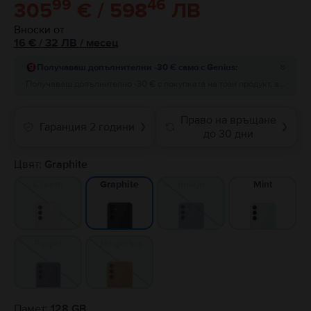
99
46
305
€ / 598
ЛВ
Вноски от
16
€
/ 32 ЛВ
/
месец
Получаваш допълнителни -30 € само с Genius:
Получаваш допълнително -30 € с покупката на този продукт, за поръчки на стойност минимум 200 €! Добави отстъпката преди да завършиш поръчката.
Право на връщане
Гаранция 2 години
❯
❯
до 30 дни
Цвят:
Graphite
Cream
Indigo
Mint
Graphite
Purple
Tangerine
Памет:
128 GB