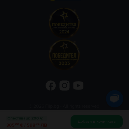
©
2026
Flip.bg
- All rights reserved.
Flip.ro
Flip.gr
Rejoy.hu
Спестяваш
:
200 €
Добави в количката
99
46
305
€ / 598
ЛВ