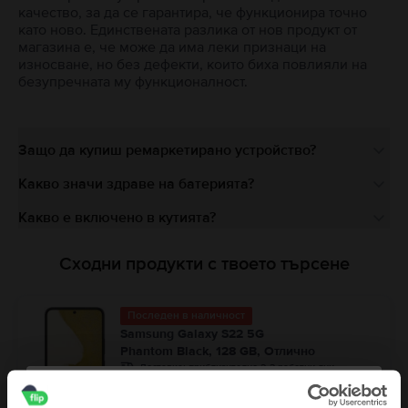
качество, за да се гарантира, че функционира точно
като ново. Единствената разлика от нов продукт от
магазина е, че може да има леки признаци на
износване, но без дефекти, които биха повлияли на
безупречната му функционалност.
Защо да купиш ремаркетирано устройство?
Какво значи здраве на батерията?
Какво е включено в кутията?
Сходни продукти с твоето търсене
Последен в наличност
Samsung Galaxy S22 5G
Phantom Black, 128 GB, Отлично
Доставка:
приблизително 2-3 работни дни
Вноски с 0% лихва
Спестяваш спрямо Ново: 216 €
99
20