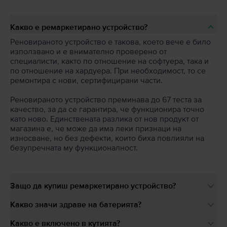
Какво е ремаркетирано устройство?
Реновираното устройство е такова, което вече е било
използвано и е внимателно проверено от
специалисти, както по отношение на софтуера, така и
по отношение на хардуера. При необходимост, то се
ремонтира с нови, сертифицирани части.
Реновираното устройство преминава до 67 теста за
качество, за да се гарантира, че функционира точно
като ново. Единствената разлика от нов продукт от
магазина е, че може да има леки признаци на
износване, но без дефекти, които биха повлияли на
безупречната му функционалност.
Защо да купиш ремаркетирано устройство?
Какво значи здраве на батерията?
Какво е включено в кутията?