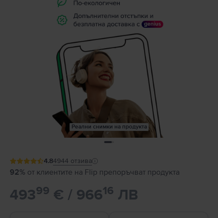
Реални снимки на продукта
4.8
4944
отзива
92%
от клиентите на Flip препоръчват продукта
99
16
493
€ / 966
ЛВ