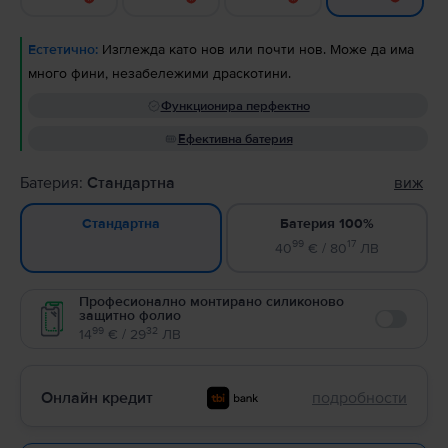
Естетично:
Изглежда като нов или почти нов. Може да има
много фини, незабележими драскотини.
Функционира перфектно
Ефективна батерия
Батерия:
Стандартна
виж
Батерия 100%
Стандартна
99
17
40
€ / 80
ЛВ
Професионално монтирано силиконово
защитно фолио
Enable
99
32
14
€ / 29
ЛВ
Онлайн кредит
подробности