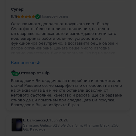
Супер!
5
/5
Проверен отзив
Останах много доволен от покупката си от Flip.bg.
Смартфонът беше в отлично състояние, напълно
отговаряше на описанието и изглеждаше почти като
нов. Батерията работи отлично, устройството
функционира безупречно, а доставката беше бърза и
добре организирана. Цената беше много изгодна
спрямо качеството. Бих препоръчал Flip.bg на всеки,
който търси надежден смартфон втора употреба с
Виж повече
гарантирано качество.
Отговор от Flip
Благодарим Ви сърдечно за подробния и положителен
отзив! Радваме се, че смартфонът е отговорил напълно
на очакванията Ви и че сте останали доволни от
неговото състояние, качество и работа. Ще се радваме
отново да Ви помогнем при следващата Ви покупка.
Благодарим Ви, че избрахте Flip! :)
Е. Балкански
,
01 Jun 2026
Samsung Galaxy S23 5G Dual Sim, Phantom Black, 256
GB, Като нов