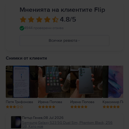
Мненията на клиентите Flip
4.8
/5
4944 проверени отзива
Всички ревюта
5
4
Снимки от клиенти
3
2
1
Петя Трифонова
Ирена Попова
Ирена Попова
Красимир Петк
Петър Генев
,
08 Jul 2026
Samsung Galaxy S23 5G Dual Sim, Phantom Black, 256
GB, Като нов