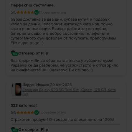
Перфектно състояние.
5
/5
Проверен отзив
Бърза доставка за два дни, хубава кутия и подарък
кабел за данни. Телефонът изглежда като нов, точно
както е по описание. Всичко работи както трябва,
батерията също е в добро състояние, телефонът е
супер! Много съм доволен от покупката, препоръчвам
Flip с две ръце! :)
Отговор от Flip
Благодарим Ви за обратната връзка у хубавите думи!
Радваме се да разберем, че устройството е отговорило
на очакванията Ви. Очакваме Ви отново! :)
Йордан Иванов
,
29 Apr 2026
Samsung Galaxy S23 5G Dual Sim, Cream, 128 GB, Като
нов
S23 като нов!
5
/5
Проверен отзив
Страхотен продукт! Отговаря на описанието на 100%!
Отговор от Flip