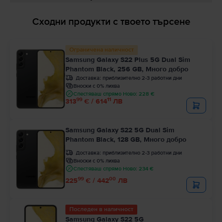
Сходни продукти с твоето търсене
Ограничена наличност
Samsung Galaxy S22 Plus 5G Dual Sim
Phantom Black, 256 GB, Много добро
Доставка:
приблизително 2-3 работни дни
Вноски с 0% лихва
Спестяваш спрямо Ново: 228 €
99
11
313
€ / 614
ЛВ
Samsung Galaxy S22 5G Dual Sim
Phantom Black, 128 GB, Много добро
Доставка:
приблизително 2-3 работни дни
Вноски с 0% лихва
Спестяваш спрямо Ново: 234 €
99
00
225
€ / 442
ЛВ
Последен в наличност
Samsung Galaxy S22 5G