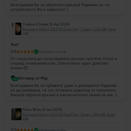
Благодарим Ви за обратната връзка! Радваме се, че
устройството Ви е харесало! :)
Стефка Стоева
,
12 Apr 2026
Samsung Galaxy S23 5G Dual Sim, Cream, 256 GB, Като
нов
Топ!
5
/5
Проверен отзив
От поръчката до получаването всичко протече точно и
според очакванията ми. Спечелихте един доволен
клиент😊
Отговор от Flip
Благодарим Ви за хубавите думи и доверието! Радваме
се да разберем, че сте останали доволни от покупката.
Вашата обратна връзка е изключително ценна за нас. :)
Petko Milev
,
31 Jan 2026
Samsung Galaxy S23 5G Dual Sim, Green, 256 GB, Като
нов
5
/5
Проверен отзив