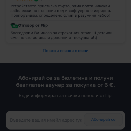
Устройството пристигна бързо, бяма попти никакви
забележки по външния вид и софтуерно е изрядно.
Препоръчвам, определено флип в разумния избор!
Отговор от Flip
Благодарим Ви много за страхотния отзив! Щастливи
сме, че сте останали доволни от покупката! :)
Покажи всички отзиви
Абонирай се за бюлетина и получи
безплатен ваучер за покупка от 6 €.
Бъди информиран за всички новости от flip!
Абонирай се