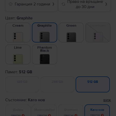
Право на връщане
Гаранция 2 години
❯
❯
до 30 дни
Цвят:
Graphite
Cream
Green
Lavender
Graphite
Lime
Phantom
Black
Памет:
512 GB
128 GB
256 GB
512 GB
Състояние:
Като нов
виж
Добро
Много добро
Отлично
Като нов
Известие
Известие
Известие
Известие