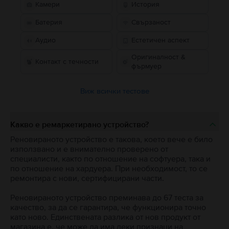
Камери
История
Батерия
Свързаност
Аудио
Естетичен аспект
Оригиналност &
Контакт с течности
фърмуер
Виж всички тестове
Какво е ремаркетирано устройство?
Реновираното устройство е такова, което вече е било
използвано и е внимателно проверено от
специалисти, както по отношение на софтуера, така и
по отношение на хардуера. При необходимост, то се
ремонтира с нови, сертифицирани части.
Реновираното устройство преминава до 67 теста за
качество, за да се гарантира, че функционира точно
като ново. Единствената разлика от нов продукт от
магазина е, че може да има леки признаци на