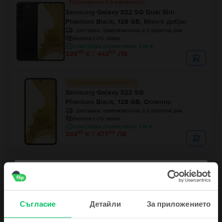
Последните 4 в наличност
Samsung Galaxy S22 5G Dual Sim
Phantom Black, 128 GB, Много добро
Доставка:
приблизително 2-3 работни дни
Вноски с 0% лихва
Спестяваш спрямо Ново: 234 €
99
00
225
€ / 442
ЛВ
Ограничена наличност
Samsung Galaxy S22 5G
Phantom Black, 128 GB, Отлично
Доставка:
приблизително 2-3 работни дни
Вноски с 0% лихва
Спестяваш спрямо Ново: 216 €
99
20
243
€ / 477
ЛВ
Съгласие
Детайли
За приложението