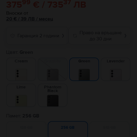
99
37
375
€ / 735
ЛВ
Вноски от
20
€
/ 39 ЛВ
/
месец
Право на връщане
Гаранция 2 години
❯
❯
до 30 дни
Цвят:
Green
Cream
Graphite
Lavender
Green
Lime
Phantom
Black
Памет:
256 GB
128 GB
512 GB
256 GB