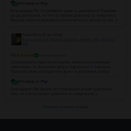
Отговор от Flip
Благодарим Ви за хубавите думи и доверието! Радваме
се да разберем, че сте останали доволни от покупката.
Вашата обратна връзка е изключително ценна за нас. :)
Petko Milev
,
31 Jan 2026
Samsung Galaxy S23 5G Dual Sim, Green, 256 GB, Като
нов
5
/5
Проверен отзив
Устройството пристигна бързо, бяма попти никакви
забележки по външния вид и софтуерно е изрядно.
Препоръчвам, определено флип в разумния избор!
Отговор от Flip
Благодарим Ви много за страхотния отзив! Щастливи
сме, че сте останали доволни от покупката! :)
Покажи всички отзиви