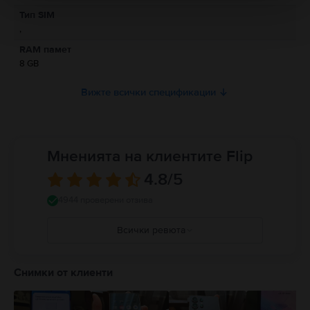
Информация относно предупрежденията за безопасност
Тип SIM
свързани с продукта.
,
Моля, прочетете ръководството.
RAM памет
8 GB
Вижте всички спецификации
Мненията на клиентите Flip
4.8
/5
4944 проверени отзива
Всички ревюта
5
4
Снимки от клиенти
3
2