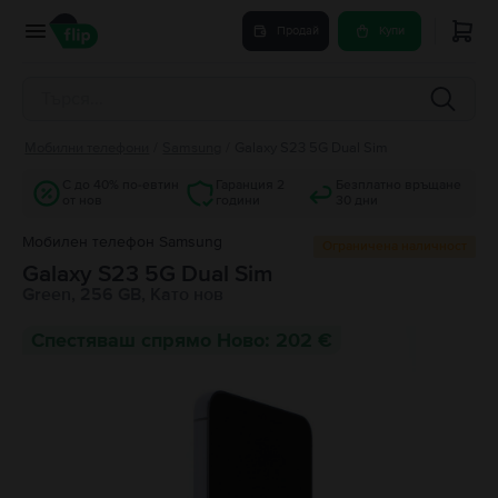
Продай
Купи
Мобилни телефони
/
Samsung
/
Galaxy S23 5G Dual Sim
С до 40% по-евтин
Гаранция 2
Безплатно връщане
от нов
години
30 дни
Мобилен телефон Samsung
Ограничена наличност
Galaxy S23 5G Dual Sim
Green, 256 GB, Като нов
Спестяваш спрямо Ново: 202 €