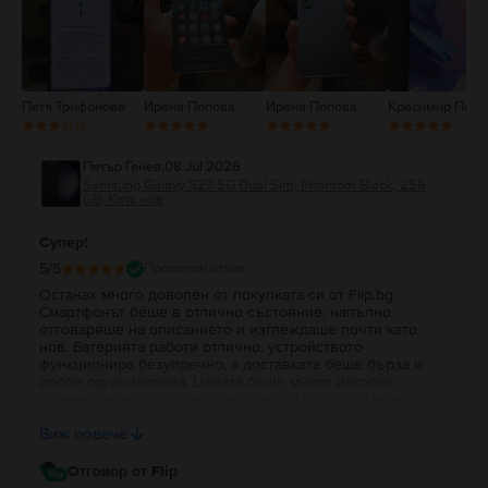
1
Петя Трифонова
Ирена Попова
Ирена Попова
Красимир Петк
Петър Генев
,
08 Jul 2026
Samsung Galaxy S23 5G Dual Sim, Phantom Black, 256
GB, Като нов
Супер!
5
/5
Проверен отзив
Останах много доволен от покупката си от Flip.bg.
Смартфонът беше в отлично състояние, напълно
отговаряше на описанието и изглеждаше почти като
нов. Батерията работи отлично, устройството
функционира безупречно, а доставката беше бърза и
добре организирана. Цената беше много изгодна
спрямо качеството. Бих препоръчал Flip.bg на всеки,
който търси надежден смартфон втора употреба с
Виж повече
гарантирано качество.
Отговор от Flip