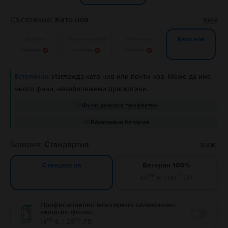
Състояние:
Като нов
виж
Добро
Много добро
Отлично
Като нов
Известие
Известие
Известие
Естетично:
Изглежда като нов или почти нов. Може да има
много фини, незабележими драскотини.
Функционира перфектно
Ефективна батерия
Батерия:
Стандартна
виж
Батерия 100%
Стандартна
99
17
40
€ / 80
ЛВ
Професионално монтирано силиконово
защитно фолио
Enable
99
32
14
€ / 29
ЛВ