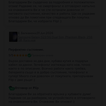
Благодарим Ви сърдечно за подробния и положителен
отзив! Радваме се, че смартфонът е отговорил напълно
на очакванията Ви и че сте останали доволни от
неговото състояние, качество и работа. Ще се радваме
отново да Ви помогнем при следващата Ви покупка.
Благодарим Ви, че избрахте Flip! :)
Е. Балкански
,
01 Jun 2026
Samsung Galaxy S23 5G Dual Sim, Phantom Black, 256
GB, Като нов
Перфектно състояние.
5
/5
Проверен отзив
Бърза доставка за два дни, хубава кутия и подарък
кабел за данни. Телефонът изглежда като нов, точно
както е по описание. Всичко работи както трябва,
батерията също е в добро състояние, телефонът е
супер! Много съм доволен от покупката, препоръчвам
Flip с две ръце! :)
Отговор от Flip
Благодарим Ви за обратната връзка у хубавите думи!
Радваме се да разберем, че устройството е отговорило
на очакванията Ви. Очакваме Ви отново! :)