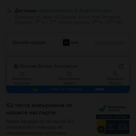
Доставка:
приблизително 2-3 работни дни
Вземане от офис на Speedy, Econt или Sameday
99
89
99
85
Easybox
:
1
€ / 3
ЛВ
или
куриер
2
€ / 5
ЛВ
Онлайн кредит
подробности
Опитай Genius безплатно
Безаплано
Ексклузивни
Връщане
връщане
оферти
60 дни
Част от групата
62 теста извършени от
нашите експерти
Всеки продукт се тества по 62
показателя с помощта на
специализирана програма.