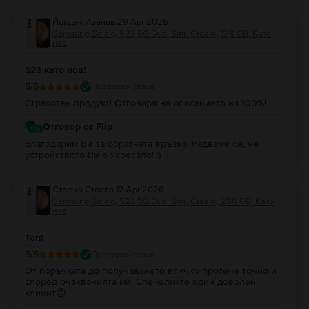
Йордан Иванов
,
29 Apr 2026
Samsung Galaxy S23 5G Dual Sim, Cream, 128 GB, Като
нов
S23 като нов!
5
/5
Проверен отзив
Страхотен продукт! Отговаря на описанието на 100%!
Отговор от Flip
Благодарим Ви за обратната връзка! Радваме се, че
устройството Ви е харесало! :)
Стефка Стоева
,
12 Apr 2026
Samsung Galaxy S23 5G Dual Sim, Cream, 256 GB, Като
нов
Топ!
5
/5
Проверен отзив
От поръчката до получаването всичко протече точно и
според очакванията ми. Спечелихте един доволен
клиент😊