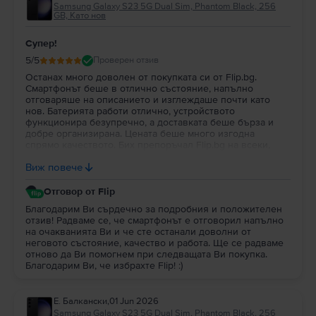
Samsung Galaxy S23 5G Dual Sim, Phantom Black, 256
GB, Като нов
Супер!
5
/5
Проверен отзив
Останах много доволен от покупката си от Flip.bg.
Смартфонът беше в отлично състояние, напълно
отговаряше на описанието и изглеждаше почти като
нов. Батерията работи отлично, устройството
функционира безупречно, а доставката беше бърза и
добре организирана. Цената беше много изгодна
спрямо качеството. Бих препоръчал Flip.bg на всеки,
който търси надежден смартфон втора употреба с
Виж повече
гарантирано качество.
Отговор от Flip
Благодарим Ви сърдечно за подробния и положителен
отзив! Радваме се, че смартфонът е отговорил напълно
на очакванията Ви и че сте останали доволни от
неговото състояние, качество и работа. Ще се радваме
отново да Ви помогнем при следващата Ви покупка.
Благодарим Ви, че избрахте Flip! :)
Е. Балкански
,
01 Jun 2026
Samsung Galaxy S23 5G Dual Sim, Phantom Black, 256