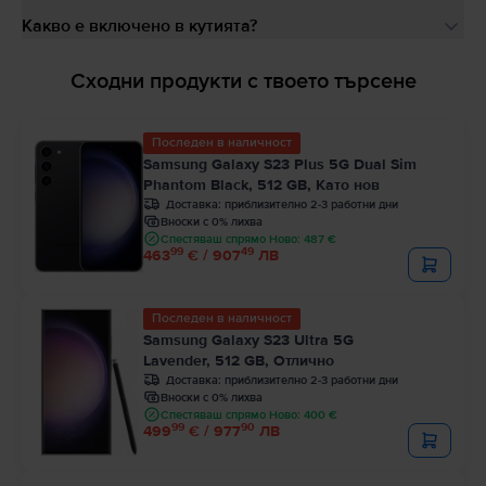
Какво е включено в кутията?
Сходни продукти с твоето търсене
Последен в наличност
Samsung Galaxy S23 Plus 5G Dual Sim
Phantom Black, 512 GB, Като нов
Доставка:
приблизително 2-3 работни дни
Вноски с 0% лихва
Спестяваш спрямо Ново: 487 €
99
49
463
€ / 907
ЛВ
Последен в наличност
Samsung Galaxy S23 Ultra 5G
Lavender, 512 GB, Отлично
Доставка:
приблизително 2-3 работни дни
Вноски с 0% лихва
Спестяваш спрямо Ново: 400 €
99
90
499
€ / 977
ЛВ