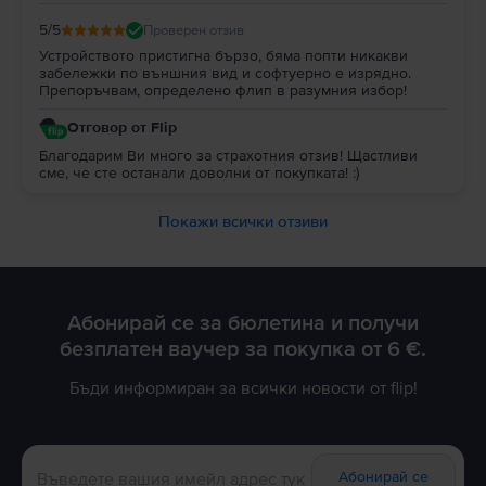
5
/5
Проверен отзив
Устройството пристигна бързо, бяма попти никакви
забележки по външния вид и софтуерно е изрядно.
Препоръчвам, определено флип в разумния избор!
Отговор от Flip
Благодарим Ви много за страхотния отзив! Щастливи
сме, че сте останали доволни от покупката! :)
Покажи всички отзиви
Абонирай се за бюлетина и получи
безплатен ваучер за покупка от 6 €.
Бъди информиран за всички новости от flip!
Абонирай се