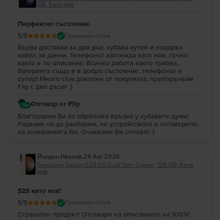
GB, Като нов
Перфектно състояние.
5
/5
Проверен отзив
Бърза доставка за два дни, хубава кутия и подарък
кабел за данни. Телефонът изглежда като нов, точно
както е по описание. Всичко работи както трябва,
батерията също е в добро състояние, телефонът е
супер! Много съм доволен от покупката, препоръчвам
Flip с две ръце! :)
Отговор от Flip
Благодарим Ви за обратната връзка у хубавите думи!
Радваме се да разберем, че устройството е отговорило
на очакванията Ви. Очакваме Ви отново! :)
Йордан Иванов
,
29 Apr 2026
Samsung Galaxy S23 5G Dual Sim, Cream, 128 GB, Като
нов
S23 като нов!
5
/5
Проверен отзив
Страхотен продукт! Отговаря на описанието на 100%!