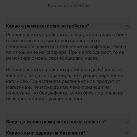
Виж всички тестове
Какво е ремаркетирано устройство?
Реновираното устройство е такова, което вече е било
използвано и е внимателно проверено от
специалисти, както по отношение на софтуера, така и
по отношение на хардуера. При необходимост, то се
ремонтира с нови, сертифицирани части.
Реновираното устройство преминава до 67 теста за
качество, за да се гарантира, че функционира точно
като ново. Единствената разлика от нов продукт от
магазина е, че може да има леки признаци на
износване, но без дефекти, които биха повлияли на
безупречната му функционалност.
Защо да купиш ремаркетирано устройство?
Какво значи здраве на батерията?