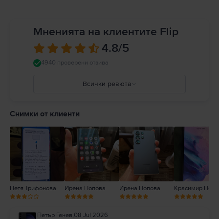
Мненията на клиентите Flip
4.8
/5
4940 проверени отзива
Всички ревюта
5
4
Снимки от клиенти
3
2
1
Петя Трифонова
Ирена Попова
Ирена Попова
Красимир Петк
Петър Генев
,
08 Jul 2026