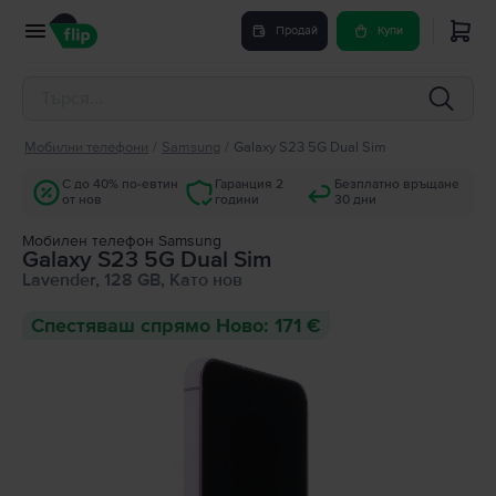
Продай
Купи
Мобилни телефони
/
Samsung
/
Galaxy S23 5G Dual Sim
С до 40% по-евтин
Гаранция 2
Безплатно връщане
от нов
години
30 дни
Мобилен телефон Samsung
Galaxy S23 5G Dual Sim
Lavender, 128 GB, Като нов
Спестяваш спрямо Ново: 171 €