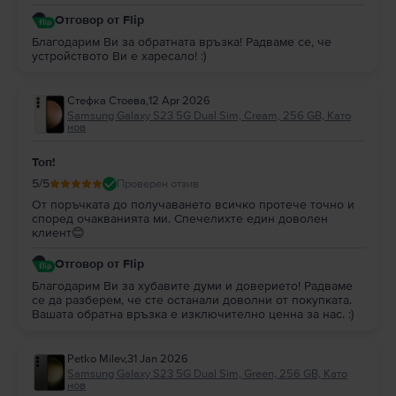
Отговор от Flip
Благодарим Ви за обратната връзка! Радваме се, че
устройството Ви е харесало! :)
Стефка Стоева
,
12 Apr 2026
Samsung Galaxy S23 5G Dual Sim, Cream, 256 GB, Като
нов
Топ!
5
/5
Проверен отзив
От поръчката до получаването всичко протече точно и
според очакванията ми. Спечелихте един доволен
клиент😊
Отговор от Flip
Благодарим Ви за хубавите думи и доверието! Радваме
се да разберем, че сте останали доволни от покупката.
Вашата обратна връзка е изключително ценна за нас. :)
Petko Milev
,
31 Jan 2026
Samsung Galaxy S23 5G Dual Sim, Green, 256 GB, Като
нов