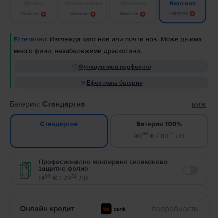
Добро
Много добро
Отлично
Като нов
Известие
Известие
Известие
Известие
Естетично:
Изглежда като нов или почти нов. Може да има
много фини, незабележими драскотини.
Функционира перфектно
Ефективна батерия
Батерия:
Стандартна
виж
Батерия 100%
Стандартна
99
17
40
€ / 80
ЛВ
Професионално монтирано силиконово
защитно фолио
Enable
99
32
14
€ / 29
ЛВ
Онлайн кредит
подробности