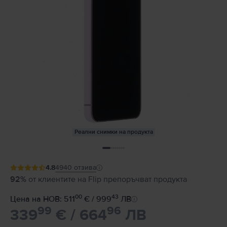
Реални снимки на продукта
4.8
4940
отзива
92%
от клиентите на Flip препоръчват продукта
00
43
Цена на НОВ: 511
€ / 999
ЛВ
99
96
339
€ / 664
ЛВ