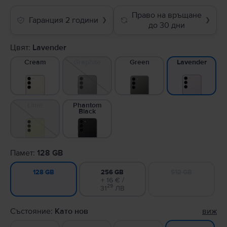
Право на връщане
Гаранция 2 години
❯
❯
до 30 дни
Цвят:
Lavender
Cream
Graphite
Green
Lavender
Lime
Phantom
Black
Памет:
128 GB
256 GB
512 GB
128 GB
+ 16 € /
29
31
ЛВ
Състояние:
Като нов
виж