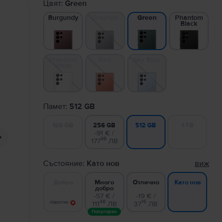
Цвят:
Green
Burgundy
Graphite
Phantom
Green
Black
Phantom
Red
Sky Blue
White
Памет:
512 GB
128 GB
256 GB
1 TB
512 GB
-91 € /
98
177
ЛВ
Състояние:
Като нов
виж
Добро
Много
Отлично
Като нов
добро
-57 € /
-19 € /
48
16
Известие
111
ЛВ
37
ЛВ
Популярен