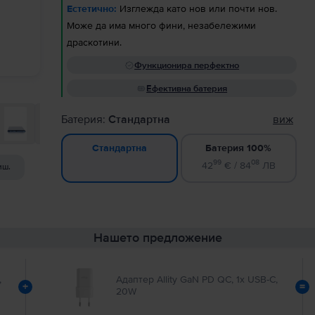
Естетично:
Изглежда като нов или почти нов.
Може да има много фини, незабележими
драскотини.
Функционира перфектно
Ефективна батерия
Батерия:
Стандартна
виж
Батерия 100%
Стандартна
99
08
42
€ / 84
ЛВ
иш.
Нашето предложение
,
Адаптер Allity GaN PD QC, 1x USB-C,
+
=
20W