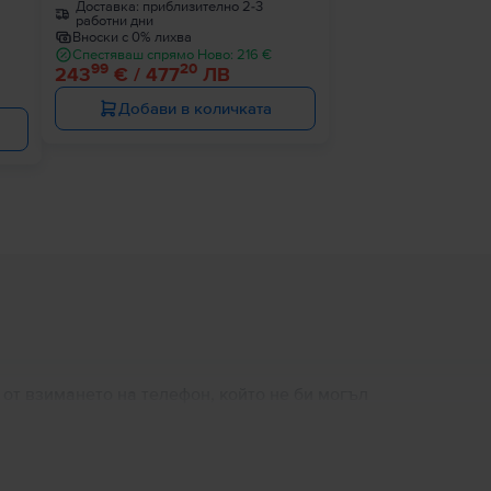
Доставка:
приблизително 2-3
работни дни
Вноски с 0% лихва
Спестяваш спрямо Ново: 216 €
99
20
243
€ / 477
ЛВ
Добави в количката
 от взимането на телефон, който не би могъл
рите телефони на Корейския производител от
а уловят любимите ти мигове в 4К до 50
но. С не по-малко от пет варианта за