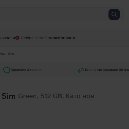
конзоли
Genius Deals
Помощ
Контакти
Dual Sim
Гаранция 2 години
Безплатно връщане 30 дн
 Sim
Green, 512 GB, Като нов