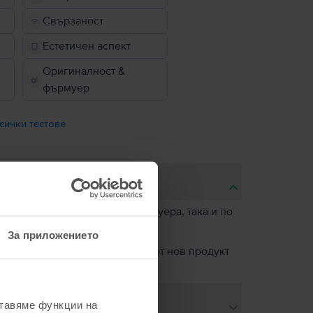
Свързаност
Естетичен аспект
Оригиналност &
фърмуер
сички тестове
, както по отношение на софтуера, така и по
За приложението
о ново. Единствената разлика от нов продукт
пречната му функционалност.
ставяме функции на