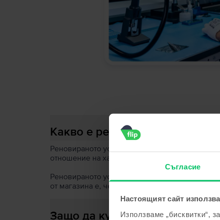
Какво е ремаркетирано устро
Реновираното устройство е такова, което вече
отношение на хардуера. При необходимост, то
Съгласие
Реновираното устройство преминава до 67 теста
от магазина е, че може да има леки признаци 
Настоящият сайт използва
Защо да купиш ремаркетирано
Използваме „бисквитки“, з