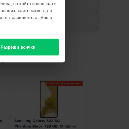
чина, по който използвате
 анализ, които може да я
и от ползването от Ваша
Разреши всички
не
Последен в наличност
im
Samsung Galaxy S22 5G
Phantom Black, 128 GB, Отлично