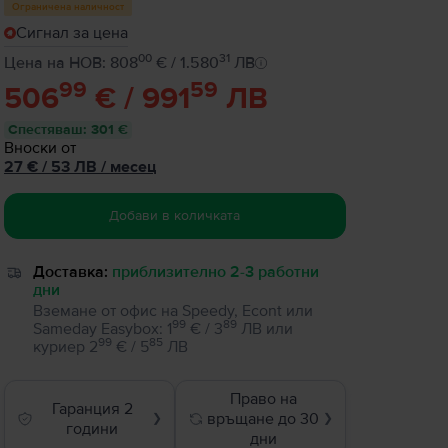
Ограничена наличност
Сигнал за цена
00
31
Цена на НОВ: 808
€ / 1.580
ЛВ
99
59
506
€ / 991
ЛВ
Спестяваш
:
301 €
Вноски от
27
€
/ 53 ЛВ
/
месец
Добави в количката
Доставка:
приблизително 2-3 работни
дни
Вземане от офис на Speedy, Econt или
99
89
Sameday Easybox
:
1
€ / 3
ЛВ
или
99
85
куриер
2
€ / 5
ЛВ
Право на
Гаранция 2
връщане до 30
❯
❯
години
дни