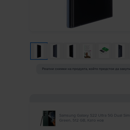
Реални снимки на продукта, който предстои да закуп
Samsung Galaxy S22 Ultra 5G Dual Sim
Green, 512 GB, Като нов