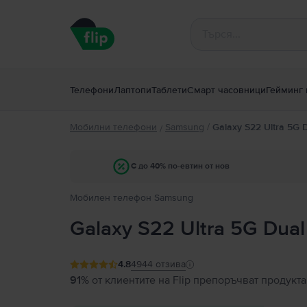
Телефони
Лаптопи
Таблети
Смарт часовници
Гейминг 
Мобилни телефони
Samsung
/
Galaxy S22 Ultra 5G 
/
С до 40% по-евтин от нов
Мобилен телефон Samsung
Galaxy S22 Ultra 5G Dual
4.8
4944
отзива
91%
от клиентите на Flip препоръчват продукта