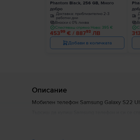
Phantom Black, 256 GB, Много
Pha
добро
доб
Доставка:
приблизително 2-3
Д
работни дни
р
Вноски с 0% лихва
В
Спестяваш спрямо Ново: 395 €
С
99
93
453
€ / 887
ЛВ
31
Добави в количката
Описание
Мобилен телефон Samsung Galaxy S22 Ultr
Търсиш да купиш Samsung телефон и си се спря
да бъде по подходящ за теб. Сигурно знаеш, 
висок клас. Ще те впечатли с голям дисплей 
мегапиксела, в комбинация с бърз процесор, 