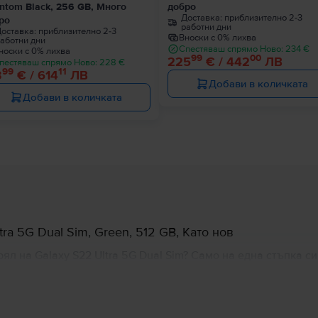
ntom Black, 256 GB, Много
добро
Доставка:
приблизително 2-3
ро
работни дни
оставка:
приблизително 2-3
Вноски с 0% лихва
аботни дни
Спестяваш спрямо Ново: 234 €
носки с 0% лихва
99
00
225
€ / 442
ЛВ
пестяваш спрямо Ново: 228 €
99
11
3
€ / 614
ЛВ
Добави в количката
Добави в количката
a 5G Dual Sim, Green, 512 GB, Като нов
л на Galaxy S22 Ultra 5G Dual Sim? Само на една стъпка си
че Samsung Galaxy S22 Ultra 5G Dual Sim е един от най-доб
с добре балансирани цветове, четирите му камери готови д
ще направят цялостното ти изживяване изключително прият