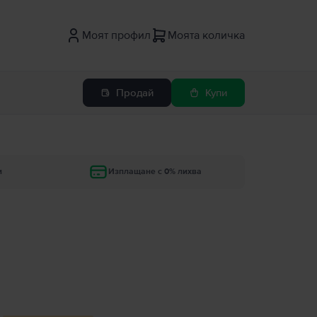
Моят профил
Моята количка
Продай
Купи
и
Изплащане с 0% лихва