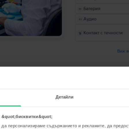
Батерия
Аудио
Контакт с течности
Виж в
йство?
 е било използвано и е внимателно проверено от специалисти
 се ремонтира с нови, сертифицирани части.
Детайли
 за качество, за да се гарантира, че функционира точно кат
на износване, но без дефекти, които биха повлияли на безу
 &quot;бисквитки&quot;
 устройство?
а да персонализираме съдържанието и рекламите, да предо