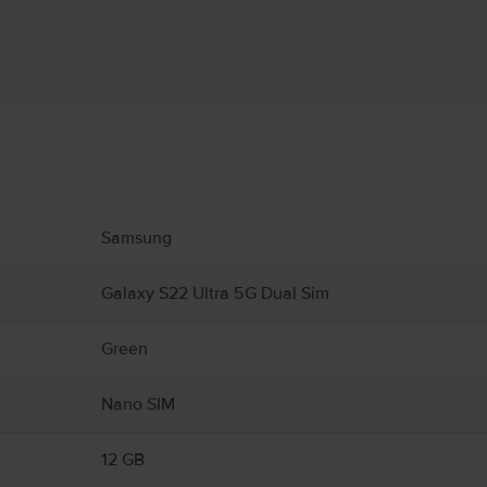
B и 1TB и с RAM от 8GB RAM до 12GB RAM зависимост от мод
Информация за производителя
 свързани с продукта.
Samsung
Galaxy S22 Ultra 5G Dual Sim
Green
Nano SIM
12 GB