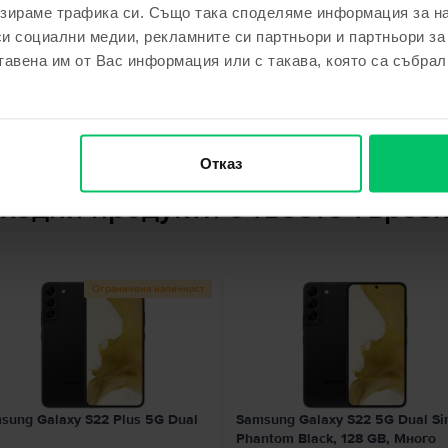
зираме трафика си. Също така споделяме информация за на
си социални медии, рекламните си партньори и партньори за
ята?
тавена им от Вас информация или с такава, която са събрал
Отказ
ходни продукти с твоето търсе
Ограничена наличност
sung Galaxy S22 Plus 5G Dual
Samsung Galaxy S22 5G Dual S
Phantom Black, 128 GB, Много