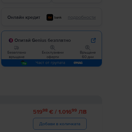
Онлайн кредит
подробности
Опитай Genius безплатно
Безаплано
Ексклузивни
Връщане
връщане
оферти
60 дни
Част от групата
98
99
519
€ /
1.016
ЛВ
Добави в количката