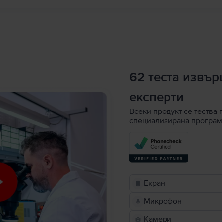
62 теста извъ
експерти
Всеки продукт се тества 
специализирана програм
Екран
Микрофон
Камери