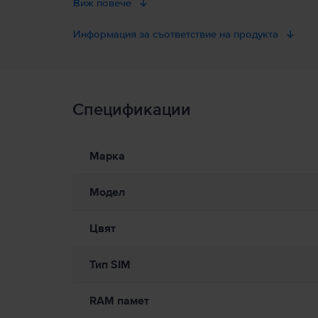
Виж повече
вътрешна памет, а именно 128GB. 256GB, 512G
телефон, който ще обикнеш
Информация за съответствие на продукта
Информация за безопасност на продукта
Спецификации
Информация за безопасност на продукта
Информация относно предупрежденията за безопасност
Моля, прочетете ръководството.
Марка
Модел
Цвят
Тип SIM
RAM памет