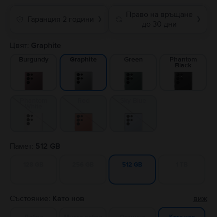
Право на връщане
Гаранция 2 години
❯
❯
до 30 дни
Цвят:
Graphite
Burgundy
Green
Phantom
Graphite
Black
Phantom
Red
Sky Blue
White
Памет:
512 GB
128 GB
256 GB
1 TB
512 GB
Състояние:
Като нов
виж
Добро
Много добро
Отлично