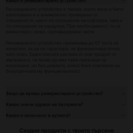
Какво е ремаркетирано устройство?
Реновираното устройство е такова, което вече е било
използвано и е внимателно проверено от
специалисти, както по отношение на софтуера, така и
по отношение на хардуера. При необходимост, то се
ремонтира с нови, сертифицирани части.
Реновираното устройство преминава до 67 теста за
качество, за да се гарантира, че функционира точно
като ново. Единствената разлика от нов продукт от
магазина е, че може да има леки признаци на
износване, но без дефекти, които биха повлияли на
безупречната му функционалност.
Защо да купиш ремаркетирано устройство?
Какво значи здраве на батерията?
Какво е включено в кутията?
Сходни продукти с твоето търсене