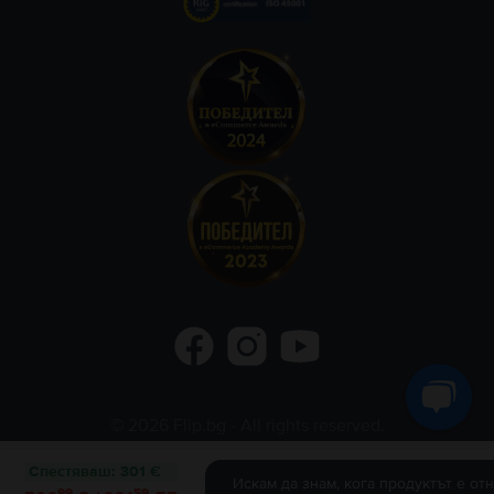
©
2026
Flip.bg
- All rights reserved.
Flip.ro
Flip.gr
Rejoy.hu
Спестяваш
:
301 €
Искам да знам, кога продуктът е от
99
59