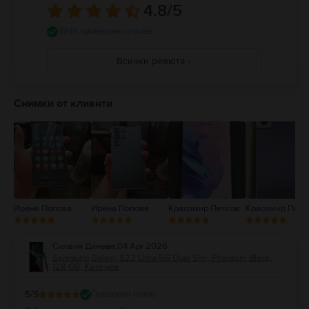
4.8
/5
4944 проверени отзива
Всички ревюта
5
4
Снимки от клиенти
3
2
1
Ирена Попова
Ирена Попова
Красимир Петков
Красимир Петк
Силвия Динева
,
04 Apr 2026
Samsung Galaxy S22 Ultra 5G Dual Sim, Phantom Black,
128 GB, Като нов
5
/5
Проверен отзив