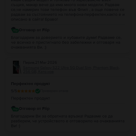
същия, макар вече да има много нови модели. Радвам
се,че намерих този телефон във Флип , а още повече се
радвам за състоянието на телефона-перфектен,както е и
описано в сайта! Браво!
Отговор от Flip
Благодарим за доверието и хубавите думи! Радваме се,
че всичко е пристигнало без забележки и отговаря на
очакванията Ви. :)
Перив
,
21 Mar 2026
Samsung Galaxy S22 Ultra 5G Dual Sim, Phantom Black,
256 GB, Като нов
Перфектен продукт
5
/5
Проверен отзив
Перфектен продукт
Отговор от Flip
Благодарим Ви за обратната връзка! Радваме се да
разберем, че устройството е отговорило на очакванията
Ви! :)