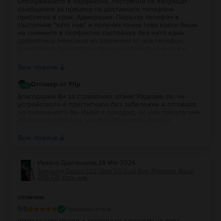
Обслужването е перфектно, постоянно се изпращат
съобщения за процеса по доставката, телефона
пристигна в срок. Адмирации. Поръчах телефон в
състояние "като нов" и получих точно това което беше
на снимките в перфектно състояние без нито една
драскотина. Наистина не различим от нов телефон.
Единствено по което си личи, че апарата не е нов е
батерията която не издържа като за ново устройство но
е доста добра за телефон които все пак е втора ръка.
Виж повече
Препоръчвам сайта. Много по добър вариант е
реномирани устройства и то с гаранция.
Отговор от Flip
Благодарим Ви за страхотния отзив! Радваме се, че
устройството е пристигнало без забележки и отговаря
на очакванията Ви. Имайте предвид, че ние предлагаме
24 месеца гаранция, както и 30 дневен срок за
безплатно връщане. В случай, че срещнете затруднение
с батерията, имате възможност да изпратите
Виж повече
устройството в гаранция към нас за преглед от техник.
Ако можем да помогнем с допълнителна информация,
Ви очакваме на лайв чата на сайта (балончето в десния
Ивайло Драгомиров
,
28 Mar 2026
долен ъгъл) или на имейл адрес contact@flip.bg, за да
Samsung Galaxy S22 Ultra 5G Dual Sim, Phantom Black,
съдействаме. :)
256 GB, Като нов
отличен
5
/5
Проверен отзив
имам същия модел и толкова го харесвам,че взех