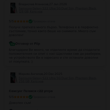
Владислав Атанасов
,
27 Jan 2026
Samsung Galaxy S22 Ultra 5G Dual Sim, Phantom Black,
128 GB, Като нов
5
/5
Проверен отзив
Получх пратката много бързо. Телефона е в перфектно
състояние, точно както беше на снимките. Много съм
доволен!
Отговор от Flip
Благодарим Ви много, че отделихте време да споделите
положителния си опит с нас! Щастливи сме да разберем,
че устройството Ви е харесало и сте останали доволни
от покупката. :)
Мариян Ангелов
,
20 Dec 2025
Samsung Galaxy S22 Ultra 5G Dual Sim, Phantom Black,
256 GB, Като нов
Самсунг Галакси с22 ултра
5
/5
Проверен отзив
Доволен съм!