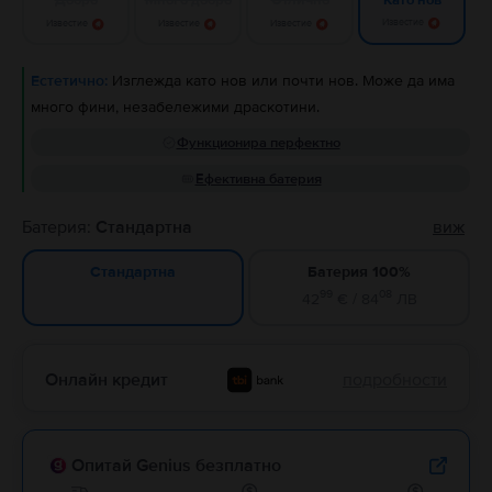
Като нов
Известие
Известие
Известие
Известие
Естетично:
Изглежда като нов или почти нов. Може да има
много фини, незабележими драскотини.
Функционира перфектно
Ефективна батерия
Батерия:
Стандартна
виж
Батерия 100%
Стандартна
99
08
42
€ / 84
ЛВ
Онлайн кредит
подробности
Опитай Genius безплатно