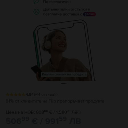
Реални снимки на продукта
4.8
4944
отзива
91%
от клиентите на Flip препоръчват продукта
00
31
Цена на НОВ: 808
€ / 1.580
ЛВ
99
59
506
€ / 991
ЛВ