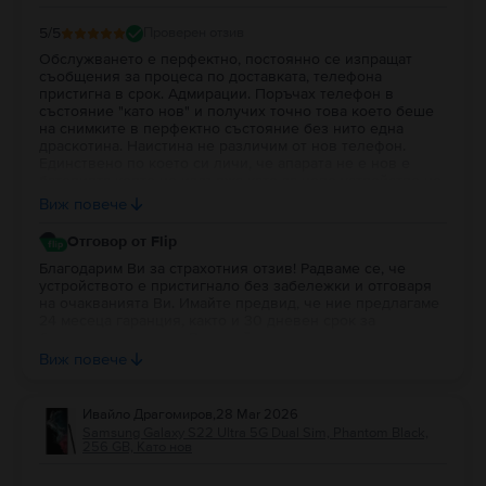
5
/5
Проверен отзив
Обслужването е перфектно, постоянно се изпращат
съобщения за процеса по доставката, телефона
пристигна в срок. Адмирации. Поръчах телефон в
състояние "като нов" и получих точно това което беше
на снимките в перфектно състояние без нито една
драскотина. Наистина не различим от нов телефон.
Единствено по което си личи, че апарата не е нов е
батерията която не издържа като за ново устройство но
е доста добра за телефон които все пак е втора ръка.
Виж повече
Препоръчвам сайта. Много по добър вариант е
реномирани устройства и то с гаранция.
Отговор от Flip
Благодарим Ви за страхотния отзив! Радваме се, че
устройството е пристигнало без забележки и отговаря
на очакванията Ви. Имайте предвид, че ние предлагаме
24 месеца гаранция, както и 30 дневен срок за
безплатно връщане. В случай, че срещнете затруднение
с батерията, имате възможност да изпратите
Виж повече
устройството в гаранция към нас за преглед от техник.
Ако можем да помогнем с допълнителна информация,
Ви очакваме на лайв чата на сайта (балончето в десния
Ивайло Драгомиров
,
28 Mar 2026
долен ъгъл) или на имейл адрес contact@flip.bg, за да
Samsung Galaxy S22 Ultra 5G Dual Sim, Phantom Black,
съдействаме. :)
256 GB, Като нов