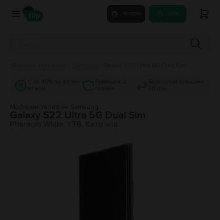
Продай
Купи
Мобилни телефони
/
Samsung
/
Galaxy S22 Ultra 5G Dual Sim
С до 40% по-евтин
Гаранция 2
Безплатно връщане
от нов
години
30 дни
Мобилен телефон Samsung
Galaxy S22 Ultra 5G Dual Sim
Phantom White, 1 TB, Като нов