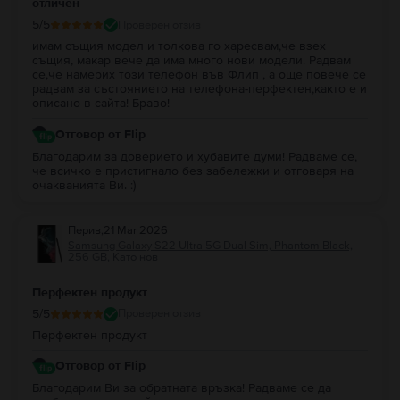
отличен
5
/5
Проверен отзив
имам същия модел и толкова го харесвам,че взех
същия, макар вече да има много нови модели. Радвам
се,че намерих този телефон във Флип , а още повече се
радвам за състоянието на телефона-перфектен,както е и
описано в сайта! Браво!
Отговор от Flip
Благодарим за доверието и хубавите думи! Радваме се,
че всичко е пристигнало без забележки и отговаря на
очакванията Ви. :)
Перив
,
21 Mar 2026
Samsung Galaxy S22 Ultra 5G Dual Sim, Phantom Black,
256 GB, Като нов
Перфектен продукт
5
/5
Проверен отзив
Перфектен продукт
Отговор от Flip
Благодарим Ви за обратната връзка! Радваме се да