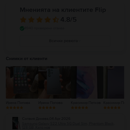
Мненията на клиентите Flip
4.8
/5
4940 проверени отзива
Всички ревюта
5
4
Снимки от клиенти
3
2
1
Ирена Попова
Ирена Попова
Красимир Петков
Красимир Петк
Силвия Динева
,
04 Apr 2026
Samsung Galaxy S22 Ultra 5G Dual Sim, Phantom Black,
128 GB, Като нов