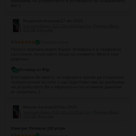
разберем, че устройството е отговорило на очакванията
Ви! :)
Владислав Атанасов
,
27 Jan 2026
Samsung Galaxy S22 Ultra 5G Dual Sim, Phantom Black,
128 GB, Като нов
5
/5
Проверен отзив
Получх пратката много бързо. Телефона е в перфектно
състояние, точно както беше на снимките. Много съм
доволен!
Отговор от Flip
Благодарим Ви много, че отделихте време да споделите
положителния си опит с нас! Щастливи сме да разберем,
че устройството Ви е харесало и сте останали доволни
от покупката. :)
Мариян Ангелов
,
20 Dec 2025
Samsung Galaxy S22 Ultra 5G Dual Sim, Phantom Black,
256 GB, Като нов
Самсунг Галакси с22 ултра
5
/5
Проверен отзив