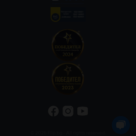
©
2026
Flip.bg
- All rights reserved.