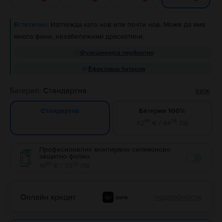
Естетично:
Изглежда като нов или почти нов. Може да има
много фини, незабележими драскотини.
Функционира перфектно
Ефективна батерия
Батерия:
Стандартна
виж
Батерия 100%
Стандартна
99
08
42
€ / 84
ЛВ
Професионално монтирано силиконово
защитно фолио
Enable
99
23
16
€ / 33
ЛВ
Онлайн кредит
подробности