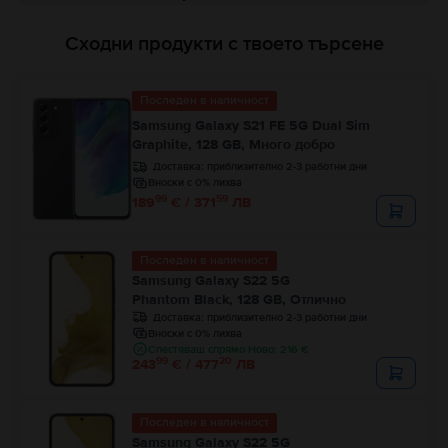
Сходни продукти с твоето търсене
Последен в наличност
Samsung Galaxy S21 FE 5G Dual Sim
Graphite, 128 GB, Много добро
Доставка:
приблизително 2-3 работни дни
Вноски с 0% лихва
99
59
189
€ / 371
ЛВ
Последен в наличност
Samsung Galaxy S22 5G
Phantom Black, 128 GB, Отлично
Доставка:
приблизително 2-3 работни дни
Вноски с 0% лихва
Спестяваш спрямо Ново: 216 €
99
20
243
€ / 477
ЛВ
Последен в наличност
Samsung Galaxy S22 5G