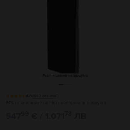
Реални снимки на продукта
4.8
4940
отзива
91%
от клиентите на Flip препоръчват продукта
99
78
547
€ / 1.071
ЛВ