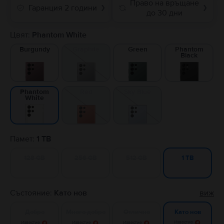
Право на връщане
Гаранция 2 години
❯
❯
до 30 дни
Цвят:
Phantom White
Burgundy
Graphite
Green
Phantom
Black
Red
Sky Blue
Phantom
White
Памет:
1 TB
128 GB
256 GB
512 GB
1 TB
Състояние:
Като нов
виж
Добро
Много добро
Отлично
Като нов
Известие
Известие
Известие
Известие