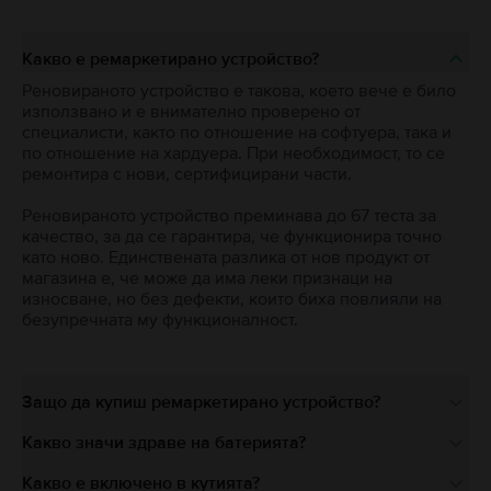
Какво е ремаркетирано устройство?
Реновираното устройство е такова, което вече е било
използвано и е внимателно проверено от
специалисти, както по отношение на софтуера, така и
по отношение на хардуера. При необходимост, то се
ремонтира с нови, сертифицирани части.
Реновираното устройство преминава до 67 теста за
качество, за да се гарантира, че функционира точно
като ново. Единствената разлика от нов продукт от
магазина е, че може да има леки признаци на
износване, но без дефекти, които биха повлияли на
безупречната му функционалност.
Защо да купиш ремаркетирано устройство?
Какво значи здраве на батерията?
Какво е включено в кутията?