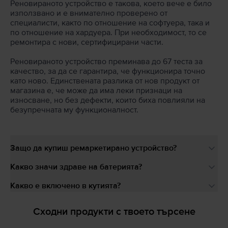
Реновираното устройство е такова, което вече е било
използвано и е внимателно проверено от
специалисти, както по отношение на софтуера, така и
по отношение на хардуера. При необходимост, то се
ремонтира с нови, сертифицирани части.
Реновираното устройство преминава до 67 теста за
качество, за да се гарантира, че функционира точно
като ново. Единствената разлика от нов продукт от
магазина е, че може да има леки признаци на
износване, но без дефекти, които биха повлияли на
безупречната му функционалност.
Защо да купиш ремаркетирано устройство?
Какво значи здраве на батерията?
Какво е включено в кутията?
Сходни продукти с твоето търсене