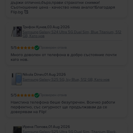
държи отлично,бърз,прави страхотни снимки!
Съотношение цена - качество няма аналог!Благодаря
Flip.bg 🥰
Трифон Кунев
,
03 Aug 2026
Samsung Galaxy S24 Ultra 5G Dual Sim, Blue Titanium, 512
GB, Като нов
5
/5
Проверен отзив
Много доволен от телефона в добро състояние почти
като нов.
Nikola Dinev
,
01 Aug 2026
Samsung Galaxy S25 5G, Icy Blue, 512 GB, Като нов
5
/5
Проверен отзив
Наистина телефона беше безупречен. Всичко работи
перфектно, със сигурност ще продължавам да се
доверявам на Flip!
Ирена Попова
,
01 Aug 2026
Samsung Galaxy S25 Ultra 5G Dual Sim, Titanium Black,