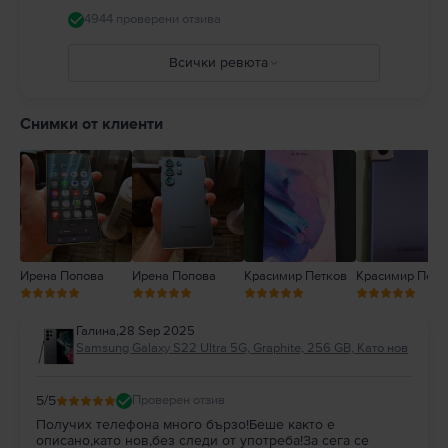
4944 проверени отзива
Всички ревюта
5
4
Снимки от клиенти
3
2
1
Ирена Попова
Ирена Попова
Красимир Петков
Красимир Петк
Галина
,
28 Sep 2025
Samsung Galaxy S22 Ultra 5G, Graphite, 256 GB, Като нов
5
/5
Проверен отзив
Получих телефона много бързо!Беше както е
описано,като нов,без следи от употреба!За сега се