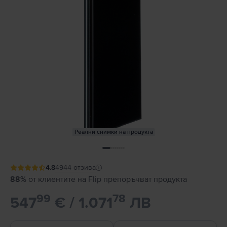
Реални снимки на продукта
4.8
4944
отзива
88%
от клиентите на Flip препоръчват продукта
99
78
547
€ / 1.071
ЛВ