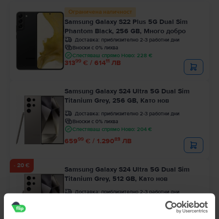
Ограничена наличност
Samsung Galaxy S22 Plus 5G Dual Sim
Phantom Black, 256 GB, Много добро
Доставка:
приблизително 2-3 работни дни
Вноски с 0% лихва
Спестяваш спрямо Ново: 228 €
99
11
313
€ / 614
ЛВ
Samsung Galaxy S24 Ultra 5G Dual Sim
Titanium Grey, 256 GB, Като нов
Доставка:
приблизително 2-3 работни дни
Вноски с 0% лихва
Спестяваш спрямо Ново: 204 €
99
83
659
€ / 1.290
ЛВ
- 20 €
Samsung Galaxy S24 Ultra 5G Dual Sim
Titanium Grey, 512 GB, Като нов
Доставка:
приблизително 2-3 работни дни
Вноски с 0% лихва
Спестяваш спрямо Ново: 222 €
99
733
€