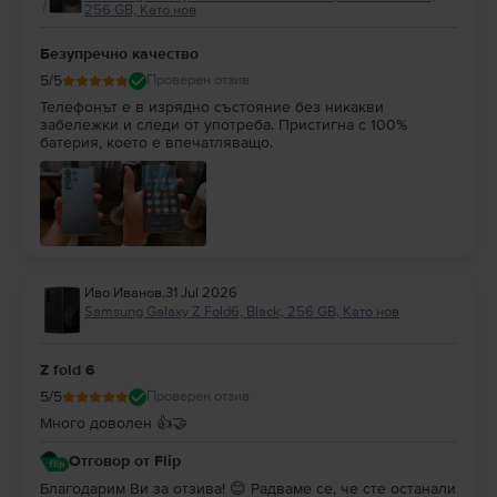
256 GB, Като нов
Безупречно качество
5
/5
Проверен отзив
Телефонът е в изрядно състояние без никакви
забележки и следи от употреба. Пристигна с 100%
батерия, което е впечатляващо.
Иво Иванов
,
31 Jul 2026
Samsung Galaxy Z Fold6, Black, 256 GB, Като нов
Z fold 6
5
/5
Проверен отзив
Много доволен 👍🤝
Отговор от Flip
Благодарим Ви за отзива! 😊 Радваме се, че сте останали