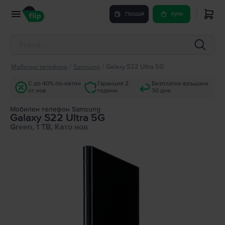
Продай
Купи
Мобилни телефони
/
Samsung
/
Galaxy S22 Ultra 5G
С до 40% по-евтин
Гаранция 2
Безплатно връщане
от нов
години
30 дни
Мобилен телефон Samsung
Galaxy S22 Ultra 5G
Green, 1 TB, Като нов