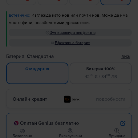
Естетично:
Изглежда като нов или почти нов. Може да има
много фини, незабележими драскотини.
Функционира перфектно
Ефективна батерия
Батерия:
Стандартна
виж
Батерия 100%
Стандартна
99
08
42
€ / 84
ЛВ
Онлайн кредит
подробности
Опитай Genius безплатно
Безаплано
Ексклузивни
Връщане