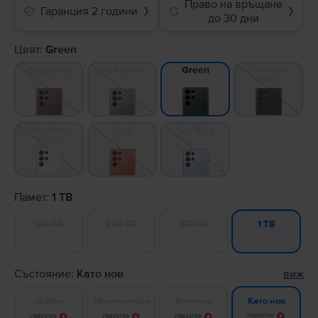
Право на връщане
Гаранция 2 години
❯
❯
до 30 дни
Цвят:
Green
Burgundy
Graphite
Phantom
Green
Black
Phantom
Red
Sky Blue
White
Памет:
1 TB
128 GB
256 GB
512 GB
1 TB
Състояние:
Като нов
виж
Добро
Много добро
Отлично
Като нов
Известие
Известие
Известие
Известие