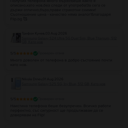
Получих телефона много бързо!Беше както е
описано,като нов,без следи от употреба!За сега се
държи отлично,бърз,прави страхотни снимки!
Съотношение цена - качество няма аналог!Благодаря
Flip.bg 🥰
Трифон Кунев
,
03 Aug 2026
Samsung Galaxy S24 Ultra 5G Dual Sim, Blue Titanium, 512
GB, Като нов
5
/5
Проверен отзив
Много доволен от телефона в добро състояние почти
като нов.
Nikola Dinev
,
01 Aug 2026
Samsung Galaxy S25 5G, Icy Blue, 512 GB, Като нов
5
/5
Проверен отзив
Наистина телефона беше безупречен. Всичко работи
перфектно, със сигурност ще продължавам да се
доверявам на Flip!