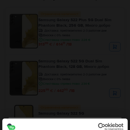
Ограничена наличност
Samsung Galaxy S22 Plus 5G Dual Sim
Phantom Black, 256 GB, Много добро
Доставка:
приблизително 2-3 работни дни
Вноски с 0% лихва
Спестяваш спрямо Ново: 228 €
99
11
313
€ / 614
ЛВ
Samsung Galaxy S22 5G Dual Sim
Phantom Black, 128 GB, Много добро
Доставка:
приблизително 2-3 работни дни
Вноски с 0% лихва
Спестяваш спрямо Ново: 234 €
99
00
225
€ / 442
ЛВ
Ограничена наличност
Samsung Galaxy S22 5G
Phantom Black, 128 GB, Отлично
Доставка:
приблизително 2-3 работни дни
Вноски с 0% лихва