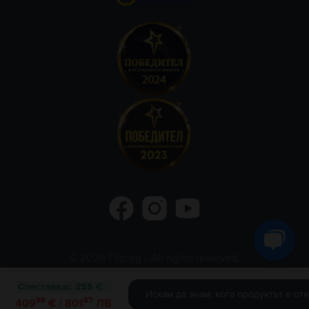
©
2026
Flip.bg
- All rights reserved.
Flip.ro
Flip.gr
Rejoy.hu
Спестяваш
:
255 €
Искам да знам, кога продуктът е от
99
87
409
€ / 801
ЛВ