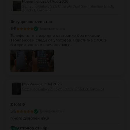
Ирена Попова
,
01 Aug 2026
Samsung Galaxy S25 Ultra 5G Dual Sim, Titanium Black,
256 GB, Като нов
Безупречно качество
5
/5
Проверен отзив
Телефонът е в изрядно състояние без никакви
забележки и следи от употреба. Пристигна с 100%
батерия, което е впечатляващо.
Иво Иванов
,
31 Jul 2026
Samsung Galaxy Z Fold6, Black, 256 GB, Като нов
Z fold 6
5
/5
Проверен отзив
Много доволен 👍🤝
Отговор от Flip