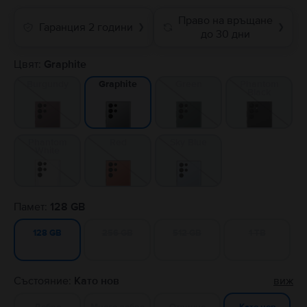
Право на връщане
Гаранция 2 години
❯
❯
до 30 дни
Цвят:
Graphite
Burgundy
Green
Phantom
Graphite
Black
Phantom
Red
Sky Blue
White
Памет:
128 GB
256 GB
512 GB
1 TB
128 GB
Състояние:
Като нов
виж
Добро
Много добро
Отлично