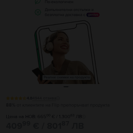
Реални снимки на продукта
4.8
4944
отзива
88%
от клиентите на Flip препоръчват продукта
00
63
Цена на НОВ: 665
€ / 1.300
ЛВ
99
87
409
€ / 801
ЛВ