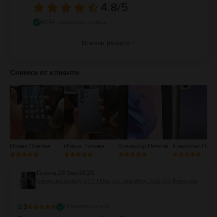
4.8
/5
4944 проверени отзива
Всички ревюта
5
4
Снимки от клиенти
3
2
1
Ирена Попова
Ирена Попова
Красимир Петков
Красимир Петк
Галина
,
28 Sep 2025
Samsung Galaxy S22 Ultra 5G, Graphite, 256 GB, Като нов
5
/5
Проверен отзив