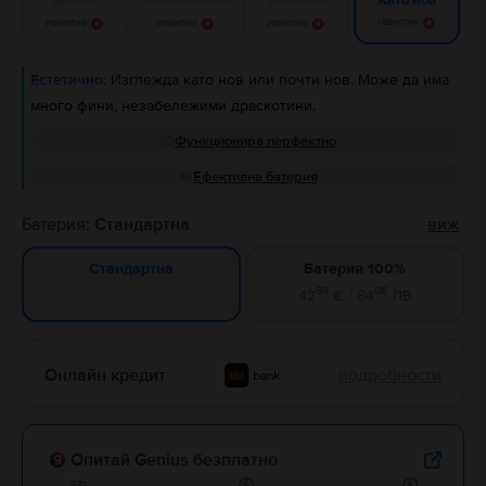
Като нов
Известие
Известие
Известие
Известие
Естетично:
Изглежда като нов или почти нов. Може да има
много фини, незабележими драскотини.
Функционира перфектно
Ефективна батерия
Батерия:
Стандартна
виж
Батерия 100%
Стандартна
99
08
42
€ / 84
ЛВ
Онлайн кредит
подробности
Опитай Genius безплатно