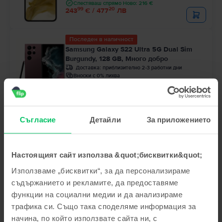
Спестяваш спрямо Ново: 216 €
99
20
243
€ / 477
ЛВ
Последен в наличност
Samsung Galaxy S22 Ultra 5G Dual Sim
Burgundy, 128 GB, Много добро
Доставка:
приблизително 2-3 работни дни
Вноски с 0% лихва
Спестяваш спрямо Ново: 295 €
99
64
369
€ / 723
ЛВ
Съгласие
Детайли
За приложението
Последен в наличност
Samsung Galaxy Z Flip5
Graphite, 512 GB, Като нов
Доставка:
приблизително 2-3 работни дни
Настоящият сайт използва &quot;бисквитки&quot;
Вноски с 0% лихва
99
52
Използваме „бисквитки“, за да персонализираме
349
€ / 684
ЛВ
съдържанието и рекламите, да предоставяме
функции на социални медии и да анализираме
трафика си. Също така споделяме информация за
начина, по който използвате сайта ни, с