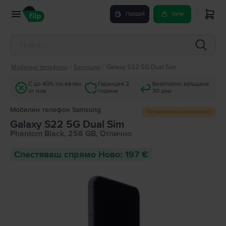
Продай
Купи
Мобилни телефони
/
Samsung
/
Galaxy S22 5G Dual Sim
С до 40% по-евтин
Гаранция 2
Безплатно връщане
от нов
години
30 дни
Мобилен телефон Samsung
Ограничена наличност
Galaxy S22 5G Dual Sim
Phantom Black, 256 GB, Отлично
Спестяваш спрямо Ново: 197 €