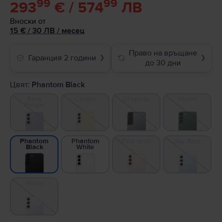
99
99
293
€ / 574
ЛВ
Вноски от
15
€
/ 30 ЛВ
/
месец
Право на връщане
Гаранция 2 години
❯
❯
до 30 дни
Цвят:
Phantom Black
Bora
Cream
Graphite
Green
Purple
Phantom
Pink Gold
Sky Blue
Phantom
White
Black
Violet