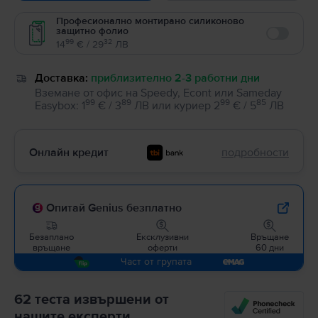
Професионално монтирано силиконово
защитно фолио
Enable
99
32
14
€ / 29
ЛВ
Доставка:
приблизително 2-3 работни дни
Вземане от офис на Speedy, Econt или Sameday
99
89
99
85
Easybox
:
1
€ / 3
ЛВ
или
куриер
2
€ / 5
ЛВ
Онлайн кредит
подробности
Опитай Genius безплатно
Безаплано
Ексклузивни
Връщане
връщане
оферти
60 дни
Част от групата
62 теста извършени от
нашите експерти