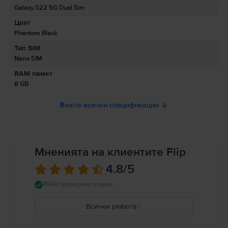
Galaxy S22 5G Dual Sim
Цвят
Информация за безопасност на продукта
Phantom Black
Информация относно предупрежденията за безопасност
Тип SIM
свързани с продукта.
Nano SIM
Моля, прочетете ръководството.
RAM памет
8 GB
Вижте всички спецификации
Мненията на клиентите Flip
4.8
/5
4940 проверени отзива
Всички ревюта
5