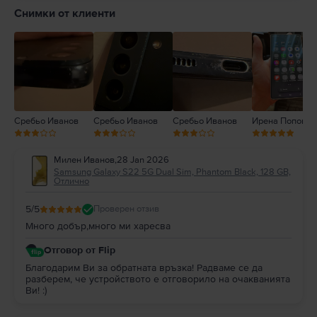
4
Снимки от клиенти
3
2
1
Сребьо Иванов
Сребьо Иванов
Сребьо Иванов
Ирена Попова
Милен Иванов
,
28 Jan 2026
Samsung Galaxy S22 5G Dual Sim, Phantom Black, 128 GB,
Отлично
5
/5
Проверен отзив
Много добър,много ми харесва
Отговор от Flip
Благодарим Ви за обратната връзка! Радваме се да
разберем, че устройството е отговорило на очакванията
Ви! :)