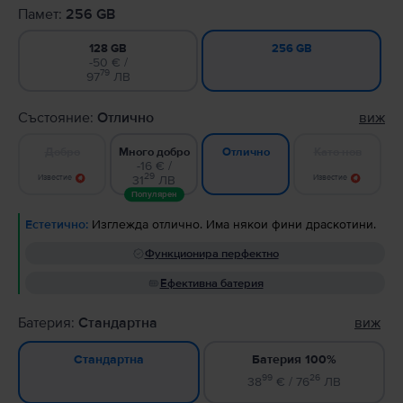
Памет:
256 GB
128 GB
256 GB
-50 € /
79
97
ЛВ
Състояние:
Отлично
виж
Добро
Много добро
Като нов
Отлично
-16 € /
29
Известие
31
ЛВ
Известие
Популярен
Естетично:
Изглежда отлично. Има някои фини драскотини.
Функционира перфектно
Ефективна батерия
Батерия:
Стандартна
виж
Батерия 100%
Стандартна
99
26
38
€ / 76
ЛВ