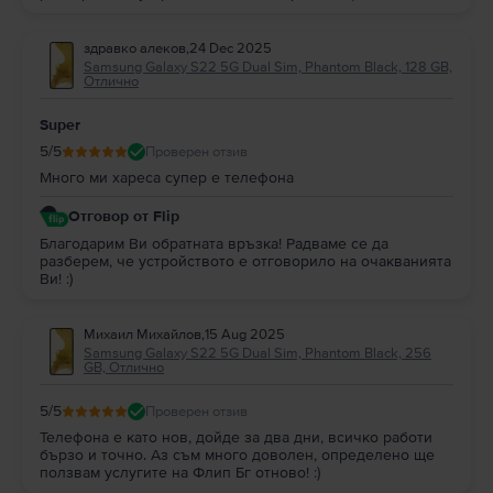
здравко алеков
,
24 Dec 2025
Samsung Galaxy S22 5G Dual Sim, Phantom Black, 128 GB,
Отлично
Super
5
/5
Проверен отзив
Mного ми хареса супер е телефона
Отговор от Flip
Благодарим Ви обратната връзка! Радваме се да
разберем, че устройството е отговорило на очакванията
Ви! :)
Михаил Михайлов
,
15 Aug 2025
Samsung Galaxy S22 5G Dual Sim, Phantom Black, 256
GB, Отлично
5
/5
Проверен отзив
Телефона е като нов, дойде за два дни, всичко работи
бързо и точно. Аз съм много доволен, определено ще
ползвам услугите на Флип Бг отново! :)