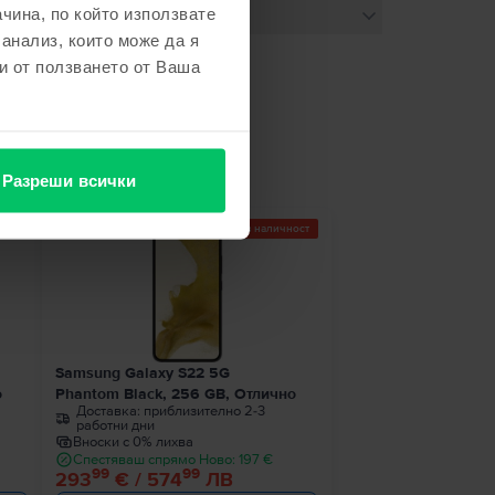
чина, по който използвате
 анализ, които може да я
и от ползването от Ваша
не
Разреши всички
ност
Последен в наличност
Samsung Galaxy S22 5G
о
Phantom Black, 256 GB, Отлично
Доставка:
приблизително 2-3
работни дни
Вноски с 0% лихва
Спестяваш спрямо Ново: 197 €
99
99
293
€ / 574
ЛВ