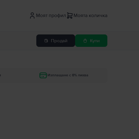
Моят профил
Моята количка
Продай
Купи
и
Изплащане с 0% лихва