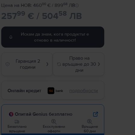
00
68
Цена на НОВ: 460
€ / 899
ЛВ
99
58
257
€ / 504
ЛВ
Искам да знам, кога продуктът е
отново в наличност!
Право на
Гаранция 2
връщане до 30
❯
❯
години
дни
Онлайн кредит
подробности
Опитай Genius безплатно
Безаплано
Ексклузивни
Връщане
връщане
оферти
60 дни