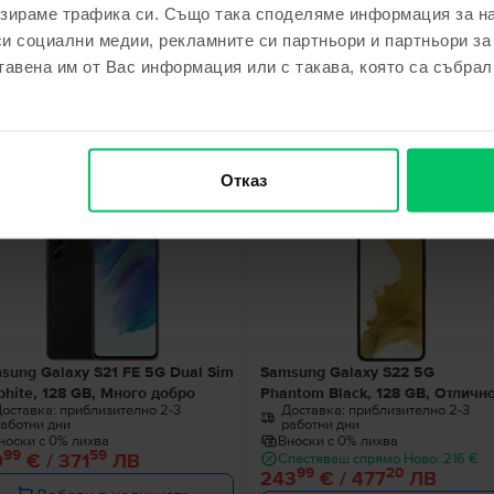
зираме трафика си. Също така споделяме информация за на
си социални медии, рекламните си партньори и партньори за
тавена им от Вас информация или с такава, която са събрал
ходни продукти с твоето търсе
Отказ
Последен в наличност
Последен в налич
sung Galaxy S21 FE 5G Dual Sim
Samsung Galaxy S22 5G
phite, 128 GB, Много добро
Phantom Black, 128 GB, Отличн
оставка:
приблизително 2-3
Доставка:
приблизително 2-3
аботни дни
работни дни
носки с 0% лихва
Вноски с 0% лихва
99
59
9
€ / 371
ЛВ
Спестяваш спрямо Ново: 216 €
99
20
243
€ / 477
ЛВ