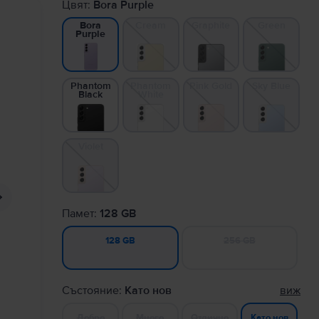
Цвят:
Bora Purple
Cream
Graphite
Green
Bora
Purple
Phantom
Phantom
Pink Gold
Sky Blue
Black
White
Violet
Памет:
128 GB
256 GB
128 GB
Състояние:
Като нов
виж
Добро
Много
Отлично
Като нов