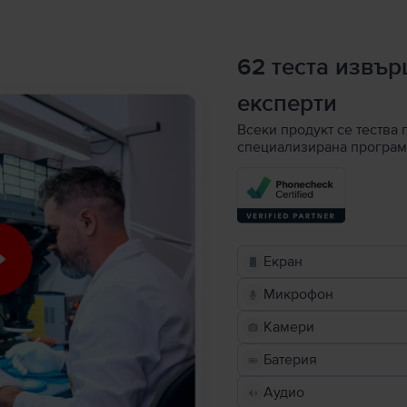
62 теста извъ
експерти
Всеки продукт се тества 
специализирана програм
Екран
Микрофон
Камери
Батерия
Аудио