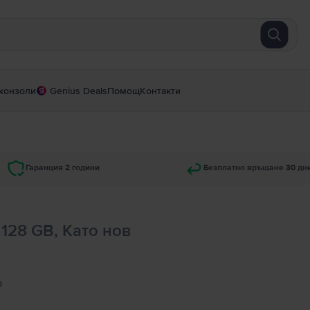
конзоли
Genius Deals
Помощ
Контакти
Гаранция 2 години
Безплатно връщане 30 дн
 128 GB, Като нов
а