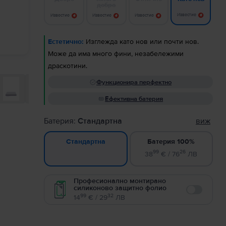
добро
Известие
Известие
Известие
Известие
Естетично:
Изглежда като нов или почти нов.
Може да има много фини, незабележими
драскотини.
Функционира перфектно
Ефективна батерия
Батерия:
Стандартна
виж
Батерия 100%
Стандартна
99
26
38
€ / 76
ЛВ
Професионално монтирано
силиконово защитно фолио
Enable
99
32
14
€ / 29
ЛВ