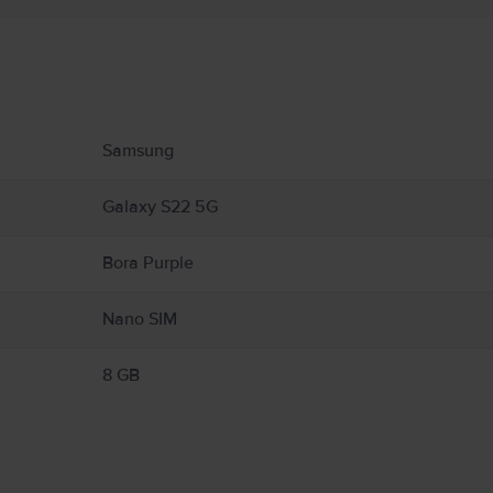
Информация за производителя
 свързани с продукта.
Samsung
Galaxy S22 5G
Bora Purple
Nano SIM
8 GB