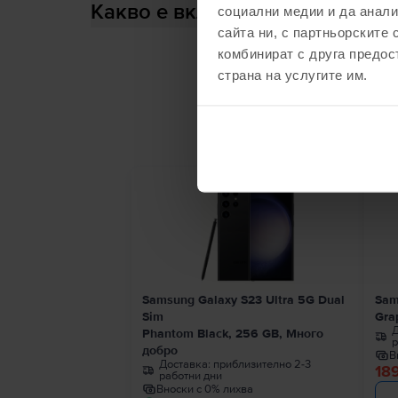
Какво е включено в кутията?
социални медии и да анали
сайта ни, с партньорските 
комбинират с друга предос
страна на услугите им.
С
Последен в наличност
Samsung Galaxy S23 Ultra 5G Dual
Sam
Sim
Gra
Д
Phantom Black, 256 GB, Много
р
добро
В
Доставка:
приблизително 2-3
18
работни дни
Вноски с 0% лихва