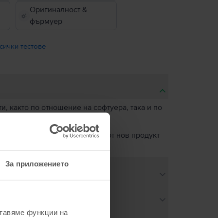
Оригиналност &
фърмуер
сички тестове
, както по отношение на софтуера, така и по
о ново. Единствената разлика от нов продукт
пречната му функционалност.
За приложението
ставяме функции на