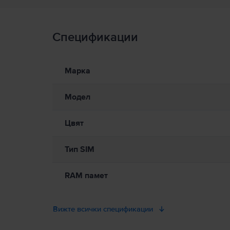
Информация за безопасност на продукта
Спецификации
Информация за безопасност на продукта
Информация относно предупрежденията за безопасност
Моля, прочетете ръководството.
Марка
Модел
Цвят
Тип SIM
RAM памет
Вижте всички спецификации