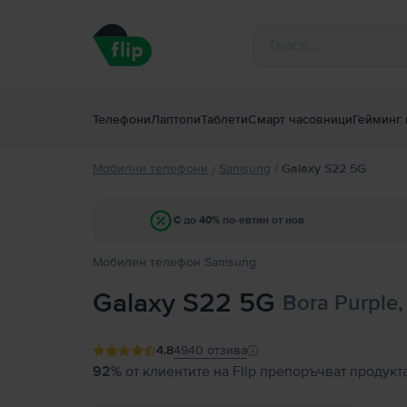
Телефони
Лаптопи
Таблети
Смарт часовници
Гейминг 
Мобилни телефони
Samsung
/
Galaxy S22 5G
/
С до 40% по-евтин от нов
Мобилен телефон Samsung
Galaxy S22 5G
Bora Purple,
4.8
4940
отзива
92%
от клиентите на Flip препоръчват продукт