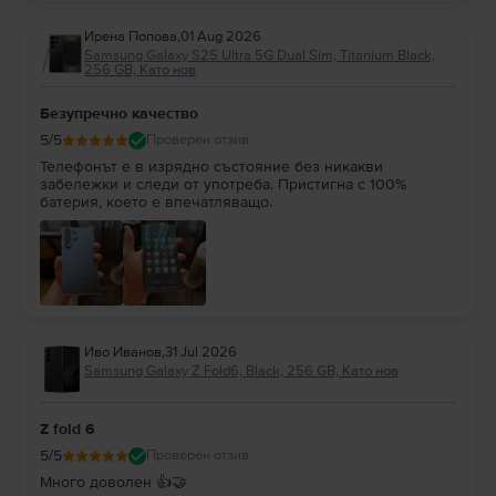
Ирена Попова
,
01 Aug 2026
Samsung Galaxy S25 Ultra 5G Dual Sim, Titanium Black,
256 GB, Като нов
Безупречно качество
5
/5
Проверен отзив
Телефонът е в изрядно състояние без никакви
забележки и следи от употреба. Пристигна с 100%
батерия, което е впечатляващо.
Иво Иванов
,
31 Jul 2026
Samsung Galaxy Z Fold6, Black, 256 GB, Като нов
Z fold 6
5
/5
Проверен отзив
Много доволен 👍🤝