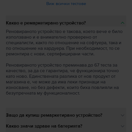
Виж всички тестове
Какво е ремаркетирано устройство?
Реновираното устройство е такова, което вече е било
използвано и е внимателно проверено от
специалисти, както по отношение на софтуера, така и
по отношение на хардуера. При необходимост, то се
ремонтира с нови, сертифицирани части.
Реновираното устройство преминава до 67 теста за
качество, за да се гарантира, че функционира точно
като ново. Единствената разлика от нов продукт от
магазина е, че може да има леки признаци на
износване, но без дефекти, които биха повлияли на
безупречната му функционалност.
Защо да купиш ремаркетирано устройство?
Какво значи здраве на батерията?