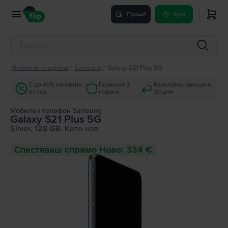
Продай
Купи
Мобилни телефони
/
Samsung
/
Galaxy S21 Plus 5G
С до 40% по-евтин
Гаранция 2
Безплатно връщане
от нов
години
30 дни
Мобилен телефон Samsung
Galaxy S21 Plus 5G
Silver, 128 GB, Като нов
Спестяваш спрямо Ново: 334 €