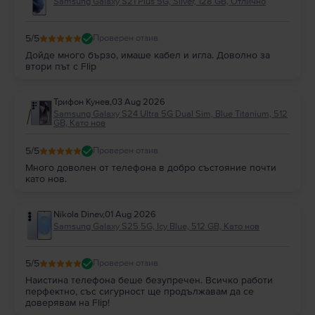
Samsung Galaxy S21 Plus 5G, Silver, 128 GB, Отлично
5
/5
Проверен отзив
Дойде много бързо, имаше кабел и игла. Доволно за
втори път с Flip
Трифон Кунев
,
03 Aug 2026
Samsung Galaxy S24 Ultra 5G Dual Sim, Blue Titanium, 512
GB, Като нов
5
/5
Проверен отзив
Много доволен от телефона в добро състояние почти
като нов.
Nikola Dinev
,
01 Aug 2026
Samsung Galaxy S25 5G, Icy Blue, 512 GB, Като нов
5
/5
Проверен отзив
Наистина телефона беше безупречен. Всичко работи
перфектно, със сигурност ще продължавам да се
доверявам на Flip!