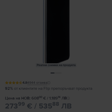
Реални снимки на продукта
4.8
4944
отзива
92%
от клиентите на Flip препоръчват продукта
00
14
Цена на НОВ: 608
€ / 1.189
ЛВ
99
88
273
€ / 535
ЛВ