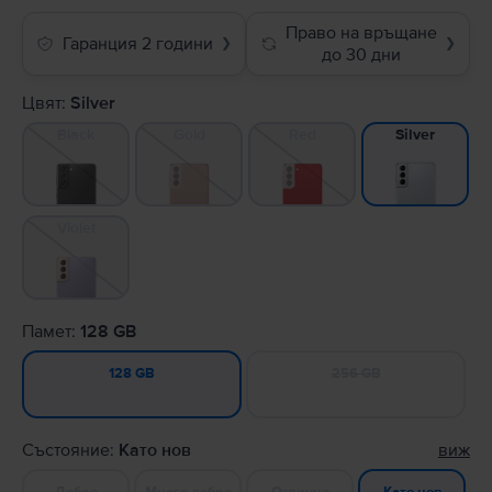
Право на връщане
Гаранция 2 години
❯
❯
до 30 дни
Цвят:
Silver
Black
Gold
Red
Silver
Violet
Памет:
128 GB
256 GB
128 GB
Състояние:
Като нов
виж
Добро
Много добро
Отлично