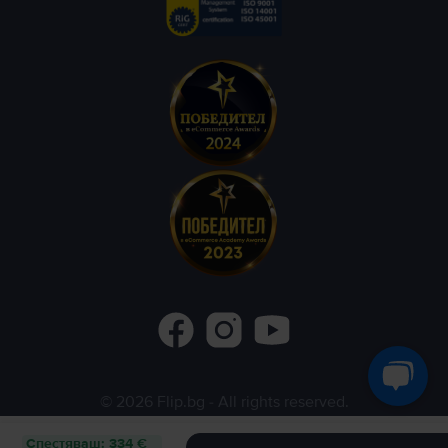
©
2026
Flip.bg
- All rights reserved.
Flip.ro
Flip.gr
Rejoy.hu
Спестяваш
:
334 €