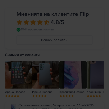
Мненията на клиентите Flip
4.8
/5
4944 проверени отзива
Всички ревюта
5
4
Снимки от клиенти
3
2
1
Ирена Попова
Ирена Попова
Красимир Петков
Красимир Петк
Състоянието е отлично, батерията е топ.
,
17 Feb 2025