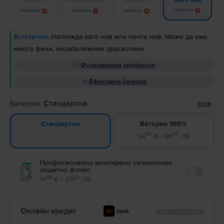
Като нов
Известие
Известие
Известие
Известие
Естетично:
Изглежда като нов или почти нов. Може да има
много фини, незабележими драскотини.
Функционира перфектно
Ефективна батерия
Батерия:
Стандартна
виж
Батерия 100%
Стандартна
99
43
34
€ / 68
ЛВ
Професионално монтирано силиконово
защитно фолио
Enable
99
32
14
€ / 29
ЛВ
Онлайн кредит
подробности