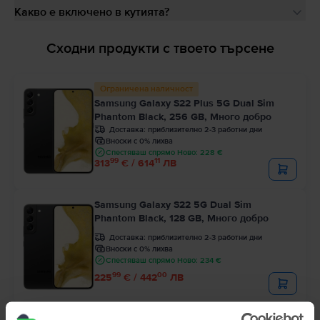
Какво е включено в кутията?
Сходни продукти с твоето търсене
Ограничена наличност
Samsung Galaxy S22 Plus 5G Dual Sim
Phantom Black, 256 GB, Много добро
Доставка:
приблизително 2-3 работни дни
Вноски с 0% лихва
Спестяваш спрямо Ново: 228 €
99
11
313
€ / 614
ЛВ
Samsung Galaxy S22 5G Dual Sim
Phantom Black, 128 GB, Много добро
Доставка:
приблизително 2-3 работни дни
Вноски с 0% лихва
Спестяваш спрямо Ново: 234 €
99
00
225
€ / 442
ЛВ
Последен в наличност