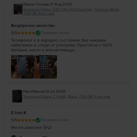
Ирена Попова
,
01 Aug 2026
Samsung Galaxy S25 Ultra 5G Dual Sim, Titanium Black,
256 GB, Като нов
Безупречно качество
5
/5
Проверен отзив
Телефонът е в изрядно състояние без никакви
забележки и следи от употреба. Пристигна с 100%
батерия, което е впечатляващо.
Иво Иванов
,
31 Jul 2026
Samsung Galaxy Z Fold6, Black, 256 GB, Като нов
Z fold 6
5
/5
Проверен отзив
Много доволен 👍🤝