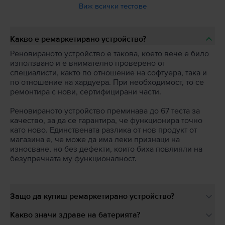
Виж всички тестове
Какво е ремаркетирано устройство?
Реновираното устройство е такова, което вече е било
използвано и е внимателно проверено от
специалисти, както по отношение на софтуера, така и
по отношение на хардуера. При необходимост, то се
ремонтира с нови, сертифицирани части.
Реновираното устройство преминава до 67 теста за
качество, за да се гарантира, че функционира точно
като ново. Единствената разлика от нов продукт от
магазина е, че може да има леки признаци на
износване, но без дефекти, които биха повлияли на
безупречната му функционалност.
Защо да купиш ремаркетирано устройство?
Какво значи здраве на батерията?