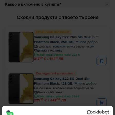
Какво е включено в кутията?
Сходни продукти с твоето търсене
Ограничена наличност
Samsung Galaxy S22 Plus 5G Dual Sim
Phantom Black, 256 GB, Много добро
Доставка:
приблизително 2-3 работни дни
Вноски с 0% лихва
Спестяваш спрямо Ново: 228 €
99
11
313
€ / 614
ЛВ
Последните 4 в наличност
Samsung Galaxy S22 5G Dual Sim
Phantom Black, 128 GB, Много добро
Доставка:
приблизително 2-3 работни дни
Вноски с 0% лихва
Спестяваш спрямо Ново: 234 €
99
00
225
€ / 442
ЛВ