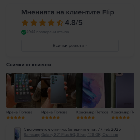
Мненията на клиентите Flip
4.8
/5
4944 проверени отзива
Всички ревюта
5
4
Снимки от клиенти
3
2
1
Ирена Попова
Ирена Попова
Красимир Петков
Красимир Петк
Състоянието е отлично, батерията е топ.
,
17 Feb 2025
Samsung Galaxy S21 Plus 5G, Silver, 128 GB, Отлично