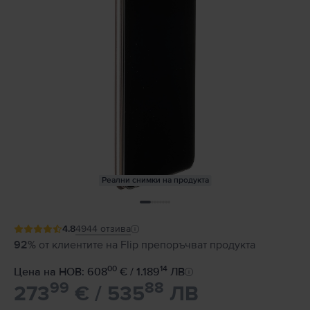
Реални снимки на продукта
4.8
4944
отзива
92%
от клиентите на Flip препоръчват продукта
00
14
Цена на НОВ: 608
€ / 1.189
ЛВ
99
88
273
€ / 535
ЛВ