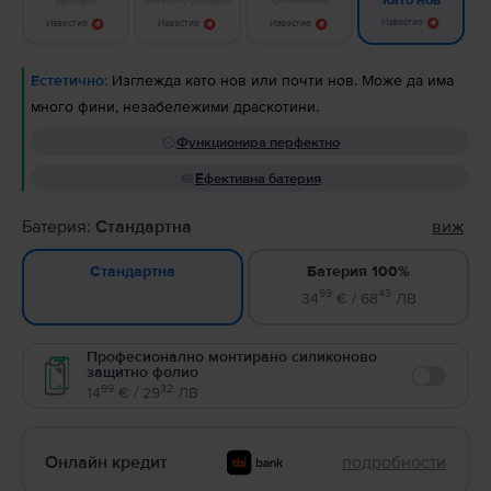
Като нов
Известие
Известие
Известие
Известие
Естетично:
Изглежда като нов или почти нов. Може да има
много фини, незабележими драскотини.
Функционира перфектно
Ефективна батерия
Батерия:
Стандартна
виж
Батерия 100%
Стандартна
99
43
34
€ / 68
ЛВ
Професионално монтирано силиконово
защитно фолио
Enable
99
32
14
€ / 29
ЛВ
Онлайн кредит
подробности