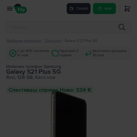
Продай
Купи
Мобилни телефони
/
Samsung
/
Galaxy S21 Plus 5G
С до 40% по-евтин
Гаранция 2
Безплатно връщане
от нов
години
30 дни
Мобилен телефон Samsung
Galaxy S21 Plus 5G
Red, 128 GB, Като нов
Спестяваш спрямо Ново: 334 €