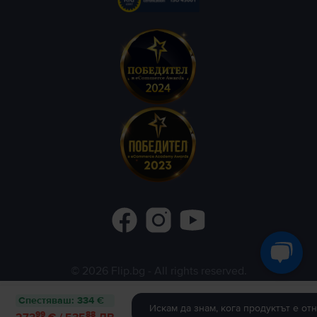
©
2026
Flip.bg
- All rights reserved.
Flip.ro
Flip.gr
Rejoy.hu
Спестяваш
:
334 €
Искам да знам, кога продуктът е от
99
88