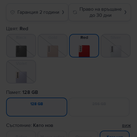
Право на връщане
Гаранция 2 години
❯
❯
до 30 дни
Цвят:
Red
Black
Gold
Silver
Red
Violet
Памет:
128 GB
256 GB
128 GB
Състояние:
Като нов
виж
Добро
Много добро
Отлично