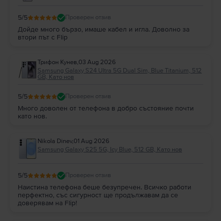
5
/5
Проверен отзив
Дойде много бързо, имаше кабел и игла. Доволно за
втори път с Flip
Трифон Кунев
,
03 Aug 2026
Samsung Galaxy S24 Ultra 5G Dual Sim, Blue Titanium, 512
GB, Като нов
5
/5
Проверен отзив
Много доволен от телефона в добро състояние почти
като нов.
Nikola Dinev
,
01 Aug 2026
Samsung Galaxy S25 5G, Icy Blue, 512 GB, Като нов
5
/5
Проверен отзив
Наистина телефона беше безупречен. Всичко работи
перфектно, със сигурност ще продължавам да се
доверявам на Flip!