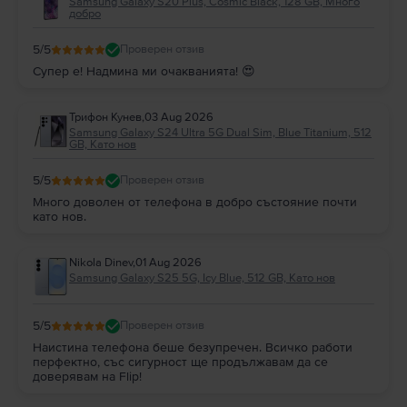
Samsung Galaxy S20 Plus, Cosmic Black, 128 GB, Много
добро
5
/5
Проверен отзив
Супер е! Надмина ми очакванията! 😍
Трифон Кунев
,
03 Aug 2026
Samsung Galaxy S24 Ultra 5G Dual Sim, Blue Titanium, 512
GB, Като нов
5
/5
Проверен отзив
Много доволен от телефона в добро състояние почти
като нов.
Nikola Dinev
,
01 Aug 2026
Samsung Galaxy S25 5G, Icy Blue, 512 GB, Като нов
5
/5
Проверен отзив
Наистина телефона беше безупречен. Всичко работи
перфектно, със сигурност ще продължавам да се
доверявам на Flip!