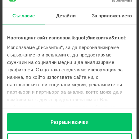
Samsung Galaxy S24 Ultra 5G Dual Sim
Titanium Grey, 256 GB, Като нов
Доставка:
приблизително 2-3 работни дни
Съгласие
Детайли
За приложението
Вноски с 0% лихва
Спестяваш спрямо Ново: 204 €
99
83
659
€ / 1.290
ЛВ
Настоящият сайт използва &quot;бисквитки&quot;
Използваме „бисквитки“, за да персонализираме
съдържанието и рекламите, да предоставяме
функции на социални медии и да анализираме
трафика си. Също така споделяме информация за
начина, по който използвате сайта ни, с
партньорските си социални медии, рекламните си
Описание
партньори и партньори за анализ, които може да я
Мобилен телефон Samsung Galaxy S20 Plus, Cloud White, 128 GB,
комбинират с друга предоставена им от Вас
Като нов
информация или с такава, която са събрали от
Открийте Galaxy S20 с 8K видео, който променя начина, по който
ползването от Ваша страна на услугите им.
снимате видео и снимки. Ако вземате предвид интелигентната
Разреши всички
батерия, мощния процесор и огромното пространство за съхранение -
устройствата от серията Galaxy S20 разкриват нова ера на мобилната
телефония. В момента Galaxy S20 има най-високата видео резолюция