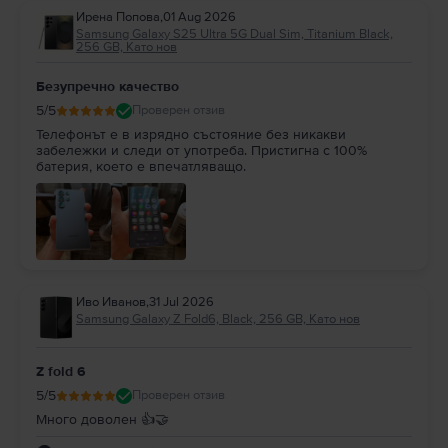
Ирена Попова
,
01 Aug 2026
Samsung Galaxy S25 Ultra 5G Dual Sim, Titanium Black,
256 GB, Като нов
Безупречно качество
5
/5
Проверен отзив
Телефонът е в изрядно състояние без никакви
забележки и следи от употреба. Пристигна с 100%
батерия, което е впечатляващо.
Иво Иванов
,
31 Jul 2026
Samsung Galaxy Z Fold6, Black, 256 GB, Като нов
Z fold 6
5
/5
Проверен отзив
Много доволен 👍🤝