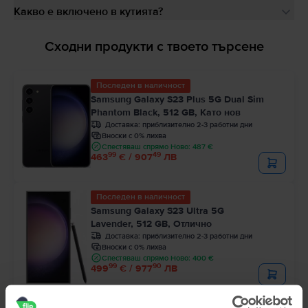
Какво е включено в кутията?
Сходни продукти с твоето търсене
Последен в наличност
Samsung Galaxy S23 Plus 5G Dual Sim
Phantom Black, 512 GB, Като нов
Доставка:
приблизително 2-3 работни дни
Вноски с 0% лихва
Спестяваш спрямо Ново: 487 €
99
49
463
€ / 907
ЛВ
Последен в наличност
Samsung Galaxy S23 Ultra 5G
Lavender, 512 GB, Отлично
Доставка:
приблизително 2-3 работни дни
Вноски с 0% лихва
Спестяваш спрямо Ново: 400 €
99
90
499
€ / 977
ЛВ