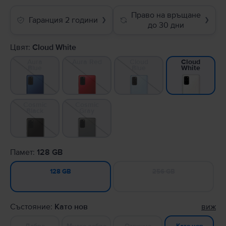
Право на връщане
Гаранция 2 години
❯
❯
до 30 дни
Цвят:
Cloud White
Aura
Aura Red
Cloud
Cloud
Blue
Blue
White
Cosmic
Cosmic
Black
Gray
Памет:
128 GB
256 GB
128 GB
Състояние:
Като нов
виж
Добро
Много добро
Отлично