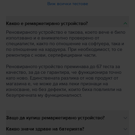
Виж всички тестове
Какво е ремаркетирано устройство?
Реновираното устройство е такова, което вече е било
използвано и е внимателно проверено от
специалисти, както по отношение на софтуера, така и
по отношение на хардуера. При необходимост, то се
ремонтира с нови, сертифицирани части.
Реновираното устройство преминава до 67 теста за
качество, за да се гарантира, че функционира точно
като ново. Единствената разлика от нов продукт от
магазина е, че може да има леки признаци на
износване, но без дефекти, които биха повлияли на
безупречната му функционалност.
Защо да купиш ремаркетирано устройство?
Какво значи здраве на батерията?