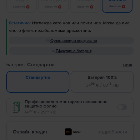
Като нов
Известие
Известие
Известие
Известие
Естетично:
Изглежда като нов или почти нов. Може да има
много фини, незабележими драскотини.
Функционира перфектно
Ефективна батерия
Батерия:
Стандартна
виж
Батерия 100%
Стандартна
99
43
34
€ / 68
ЛВ
Професионално монтирано силиконово
защитно фолио
Enable
99
32
14
€ / 29
ЛВ
Онлайн кредит
подробности