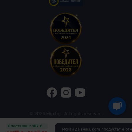
©
2026
Flip.bg
- All rights reserved.
Flip.ro
Flip.gr
Rejoy.hu
Спестяваш
:
187 €
Искам да знам, кога продуктът е от
99
14