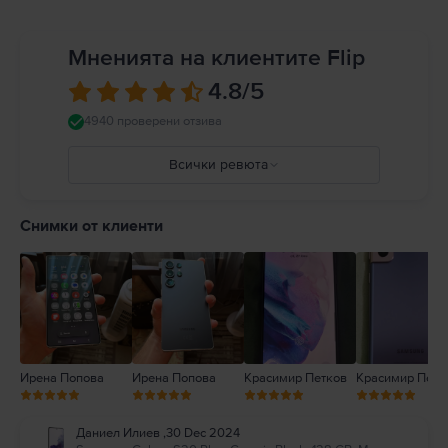
Мненията на клиентите Flip
4.8
/5
4940 проверени отзива
Всички ревюта
5
4
Снимки от клиенти
3
2
1
Ирена Попова
Ирена Попова
Красимир Петков
Красимир Петк
Даниел Илиев
,
30 Dec 2024