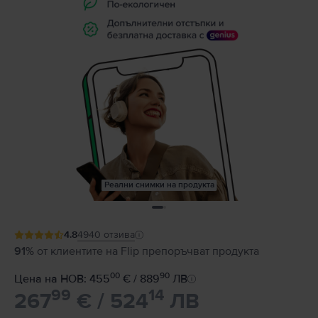
Реални снимки на продукта
4.8
4940
отзива
91%
от клиентите на Flip препоръчват продукта
00
90
Цена на НОВ: 455
€ / 889
ЛВ
99
14
267
€ / 524
ЛВ