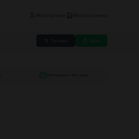
Моят профил
Моята количка
Продай
Купи
и
Изплащане с 0% лихва