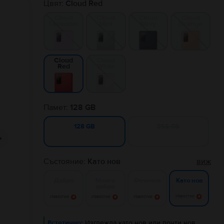
Цвят:
Cloud Red
Cloud
Cloud
Cloud
Cloud
Lavender
Mint
Navy
Orange
Cloud
Cloud
White
Red
Памет:
128 GB
256 GB
128 GB
Състояние:
Като нов
виж
Добро
Много
Отлично
Като нов
добро
Известие
Известие
Известие
Известие
Естетично:
Изглежда като нов или почти нов.