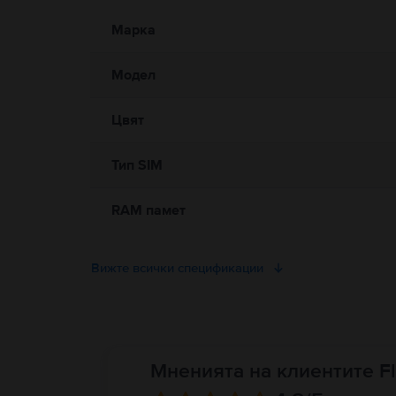
Информация относно предупрежденията за безопасност
Моля, прочетете ръководството.
Марка
Модел
Цвят
Тип SIM
RAM памет
Вижте всички спецификации
Мненията на клиентите Fl