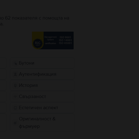
по 62 показателя с помощта на
а.
Бутони
Аутентификация
История
Свързаност
Естетичен аспект
Оригиналност &
фърмуер