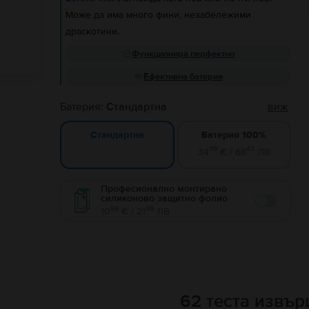
Може да има много фини, незабележими
драскотини.
Функционира перфектно
Ефективна батерия
Батерия:
Стандартна
виж
Батерия 100%
Стандартна
99
43
34
€ / 68
ЛВ
Професионално монтирано
силиконово защитно фолио
Enable
99
49
10
€ / 21
ЛВ
62 теста извъ