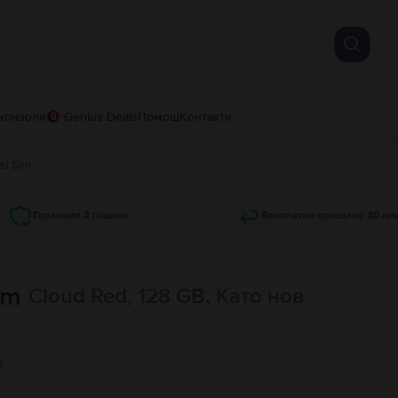
конзоли
Genius Deals
Помощ
Контакти
al Sim
Гаранция 2 години
Безплатно връщане 30 дн
im
Cloud Red, 128 GB, Като нов
а