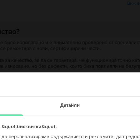
Виж в
йство?
 е било използвано и е внимателно проверено от специалисти
 се ремонтира с нови, сертифицирани части.
 за качество, за да се гарантира, че функционира точно кат
на износване, но без дефекти, които биха повлияли на безу
 устройство?
е и спечели!
ята?
Детайли
одно устройство ще бъде дори
е по-евтино!
 &quot;бисквитки&quot;
а да персонализираме съдържанието и рекламите, да предо