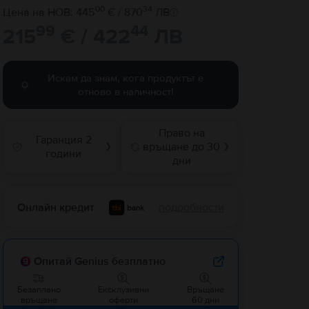
00
34
Цена на НОВ: 445
€ / 870
ЛВ
99
44
215
€ / 422
ЛВ
Искам да знам, кога продуктът е
отново в наличност!
Право на
Гаранция 2
връщане до 30
❯
❯
години
дни
Онлайн кредит
подробности
Опитай Genius безплатно
Безаплано
Ексклузивни
Връщане
връщане
оферти
60 дни