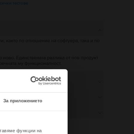
сички тестове
, както по отношение на софтуера, така и по
о ново. Единствената разлика от нов продукт
пречната му функционалност.
За приложението
ставяме функции на