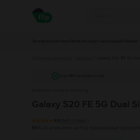
Телефони
Лаптопи
Таблети
Смарт часовници
Гейминг 
Мобилни телефони
Samsung
/
Galaxy S20 FE 5G Du
/
С до 40% по-евтин от нов
Мобилен телефон Samsung
Galaxy S20 FE 5G Dual S
4.8
4940
отзива
95%
от клиентите на Flip препоръчват продукт