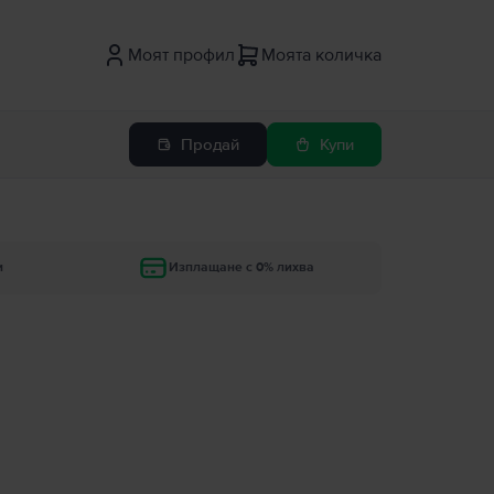
Моят профил
Моята количка
Продай
Купи
и
Изплащане с 0% лихва