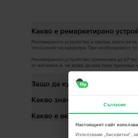
Какво е ремаркетирано устро
Реновираното устройство е такова, което вече
отношение на хардуера. При необходимост, то
Реновираното устройство преминава до 67 теста
от магазина е, че може да има леки признаци 
Защо да купиш ремаркетирано
Какво значи здраве на батери
Съгласие
Какво е включено в кутията?
Настоящият сайт използва
Използваме „бисквитки“, з