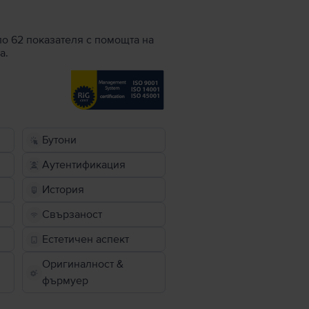
по 62 показателя с помощта на
а.
Бутони
Аутентификация
История
Свързаност
Естетичен аспект
Оригиналност &
фърмуер