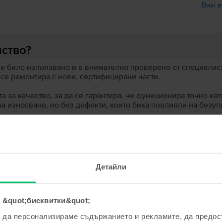
Виж в
йство?
 е било използвано и е внимателно проверено от специалисти
 се ремонтира с нови, сертифицирани части.
 за качество, за да се гарантира, че функционира точно кат
на износване, но без дефекти, които биха повлияли на безу
 устройство?
ята?
Детайли
 &quot;бисквитки&quot;
а да персонализираме съдържанието и рекламите, да предо