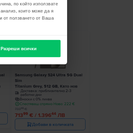
чина, по който използвате
не
 анализ, които може да я
и от ползването от Ваша
- 20 €
Разреши всички
ual
Samsung Galaxy S24 Ultra 5G Dual
Sim
в
Titanium Grey, 512 GB, Като нов
Доставка:
приблизително 2-3
работни дни
Вноски с 0% лихва
Спестяваш спрямо Ново: 222 €
99
733
€
99
44
713
€ / 1.396
ЛВ
Добави в количката