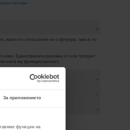
сички тестове
, както по отношение на софтуера, така и по
о ново. Единствената разлика от нов продукт
пречната му функционалност.
За приложението
ставяме функции на