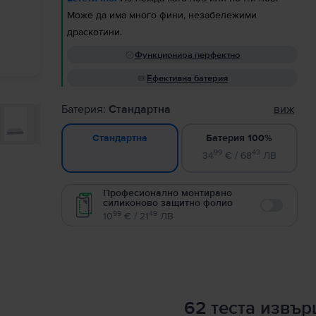
Може да има много фини, незабележими
драскотини.
Функционира перфектно
Ефективна батерия
Батерия:
Стандартна
виж
Батерия 100%
Стандартна
99
43
34
€ / 68
ЛВ
Професионално монтирано
силиконово защитно фолио
Enable
99
49
10
€ / 21
ЛВ
62 теста извъ