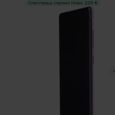
Спестяваш спрямо Ново: 229 €