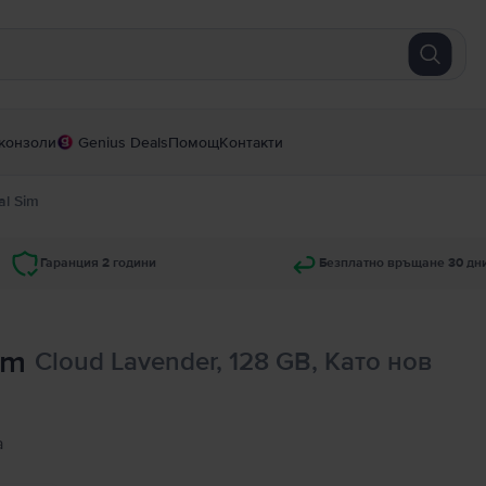
конзоли
Genius Deals
Помощ
Контакти
al Sim
Гаранция 2 години
Безплатно връщане 30 дн
im
Cloud Lavender, 128 GB, Като нов
а