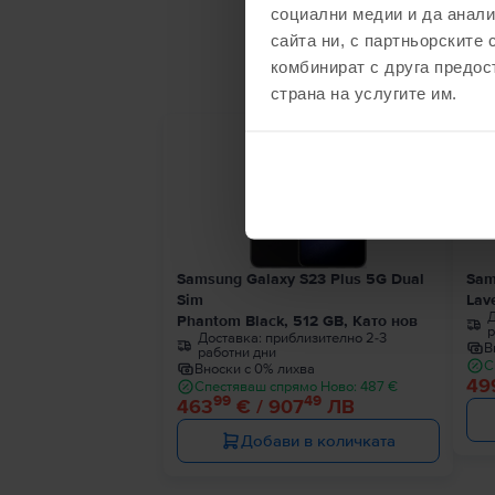
социални медии и да анали
С
сайта ни, с партньорските 
комбинират с друга предос
страна на услугите им.
Последен в наличност
Samsung Galaxy S23 Plus 5G Dual
Sam
Sim
Lav
Д
Phantom Black, 512 GB, Като нов
р
Доставка:
приблизително 2-3
В
работни дни
С
Вноски с 0% лихва
49
Спестяваш спрямо Ново: 487 €
99
49
463
€ / 907
ЛВ
Добави в количката