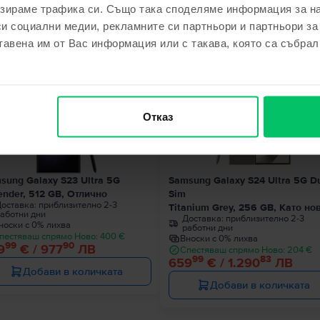
зираме трафика си. Също така споделяме информация за на
ходни продукти с твоето търсе
си социални медии, рекламните си партньори и партньори за
тавена им от Вас информация или с такава, която са събрал
Последен в наличност
Отказ
sung Galaxy S23 Ultra 5G
Samsung Galaxy S24 Ultra 5G D
ender, 512 GB, Отлично
Sim
оставка:
приблизително 2-3
Titanium Grey, 256 GB, Като но
аботни дни
Доставка:
приблизително 2-3
носки с 0% лихва
работни дни
пестяваш спрямо Ново: 400 €
Вноски с 0% лихва
99
90
9
€ / 977
ЛВ
Спестяваш спрямо Ново: 204 €
99
83
659
€ / 1.290
ЛВ
Добави в количката
Добави в количката