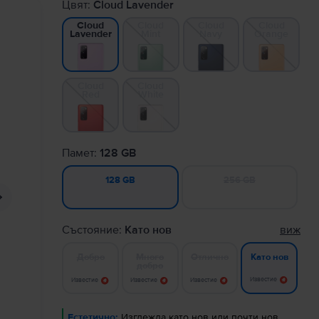
Цвят:
Cloud Lavender
Cloud
Cloud
Cloud
Cloud
Mint
Navy
Orange
Lavender
Cloud
Cloud
Red
White
Памет:
128 GB
256 GB
128 GB
Състояние:
Като нов
виж
Добро
Много
Отлично
Като нов
добро
Известие
Известие
Известие
Известие
Естетично:
Изглежда като нов или почти нов.