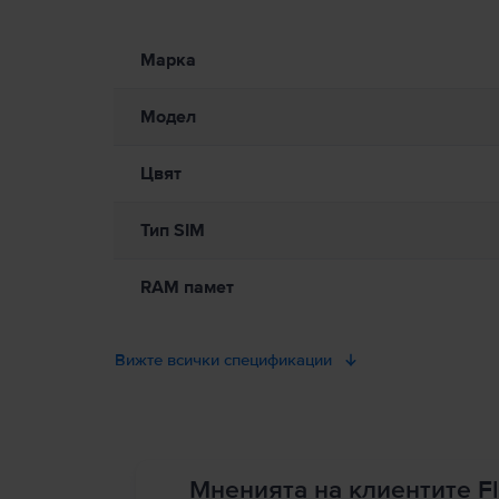
Информация относно предупрежденията за безопасност
Моля, прочетете ръководството.
Марка
Модел
Цвят
Тип SIM
RAM памет
Вижте всички спецификации
Мненията на клиентите Fl