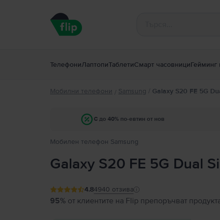
Телефони
Лаптопи
Таблети
Смарт часовници
Гейминг 
Мобилни телефони
Samsung
/
Galaxy S20 FE 5G Du
/
С до 40% по-евтин от нов
Мобилен телефон Samsung
Galaxy S20 FE 5G Dual S
4.8
4940
отзива
95%
от клиентите на Flip препоръчват продукт