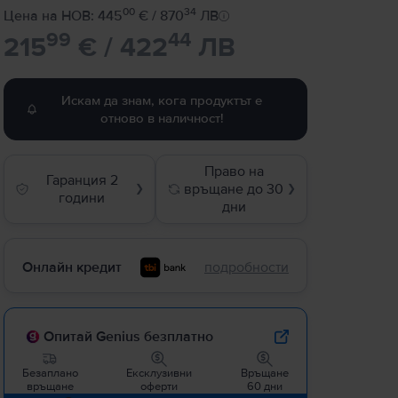
00
34
Цена на НОВ: 445
€ / 870
ЛВ
99
44
215
€ / 422
ЛВ
Искам да знам, кога продуктът е
отново в наличност!
Право на
Гаранция 2
връщане до 30
❯
❯
години
дни
Онлайн кредит
подробности
Опитай Genius безплатно
Безаплано
Ексклузивни
Връщане
връщане
оферти
60 дни