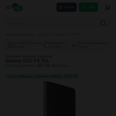
Продай
Купи
Мобилни телефони
/
Samsung
/
Galaxy S20 FE 5G
С до 40% по-евтин
Гаранция 2
Безплатно връщане
от нов
години
30 дни
Мобилен телефон Samsung
Galaxy S20 FE 5G
Cloud Lavender, 128 GB, Като нов
Спестяваш спрямо Ново: 229 €