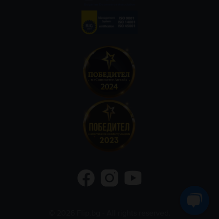
©
2026
Flip.bg
- All rights reserved.