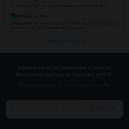
Остро категорично съм страааашно доволен💯💯💯
Отговор от Flip
Благодарим Ви за отзива! 😊 Радваме се, че сте останали
доволни и Ви благодарим за доверието!
Покажи всички отзиви
Абонирай се за бюлетина и получи
безплатен ваучер за покупка от 6 €.
Бъди информиран за всички новости от flip!
Абонирай се