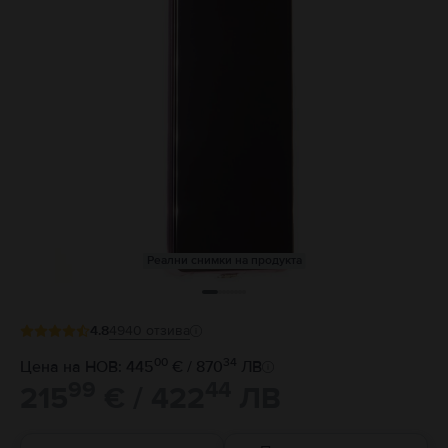
Реални снимки на продукта
4.8
4940
отзива
00
34
Цена на НОВ: 445
€ / 870
ЛВ
99
44
215
€ / 422
ЛВ