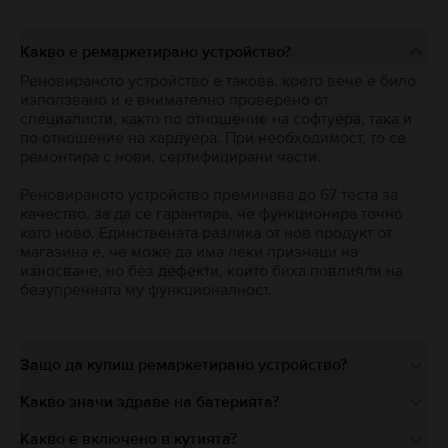
Какво е ремаркетирано устройство?
Реновираното устройство е такова, което вече е било
използвано и е внимателно проверено от
специалисти, както по отношение на софтуера, така и
по отношение на хардуера. При необходимост, то се
ремонтира с нови, сертифицирани части.
Реновираното устройство преминава до 67 теста за
качество, за да се гарантира, че функционира точно
като ново. Единствената разлика от нов продукт от
магазина е, че може да има леки признаци на
износване, но без дефекти, които биха повлияли на
безупречната му функционалност.
Защо да купиш ремаркетирано устройство?
Какво значи здраве на батерията?
Какво е включено в кутията?