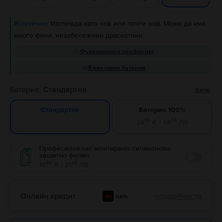
Естетично:
Изглежда като нов или почти нов. Може да има
много фини, незабележими драскотини.
Функционира перфектно
Ефективна батерия
Батерия:
Стандартна
виж
Батерия 100%
Стандартна
99
43
34
€ / 68
ЛВ
Професионално монтирано силиконово
защитно фолио
Enable
99
49
10
€ / 21
ЛВ
Онлайн кредит
подробности