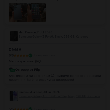
Иво Иванов
,
31 Jul 2026
Samsung Galaxy Z Fold6, Black, 256 GB, Като нов
Z fold 6
5
/5
Проверен отзив
Много доволен 👍🤝
Отговор от Flip
Благодарим Ви за отзива! 😊 Радваме се, че сте останали
доволни и Ви благодарим за доверието!
Стефан Ангелов
,
30 Jul 2026
Samsung Galaxy A55 5G Dual Sim, Navy, 128 GB, Като нов
5
/5
Проверен отзив