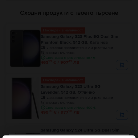
Сходни продукти с твоето търсене
Последен в наличност
Samsung Galaxy S23 Plus 5G Dual Sim
Phantom Black, 512 GB, Като нов
Доставка:
приблизително 2-3 работни дни
Вноски с 0% лихва
Спестяваш спрямо Ново: 487 €
99
49
463
€ / 907
ЛВ
Последен в наличност
Samsung Galaxy S23 Ultra 5G
Lavender, 512 GB, Отлично
Доставка:
приблизително 2-3 работни дни
Вноски с 0% лихва
Спестяваш спрямо Ново: 400 €
99
90
499
€ / 977
ЛВ
Samsung Galaxy S24 Ultra 5G Dual Sim
Titanium Grey, 256 GB, Като нов