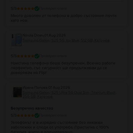
5
/5
Проверен отзив
Много доволен от телефона в добро състояние почти
като нов.
Nikola Dinev
,
01 Aug 2026
Samsung Galaxy S25 5G, Icy Blue, 512 GB, Като нов
5
/5
Проверен отзив
Наистина телефона беше безупречен. Всичко работи
перфектно, със сигурност ще продължавам да се
доверявам на Flip!
Ирена Попова
,
01 Aug 2026
Samsung Galaxy S25 Ultra 5G Dual Sim, Titanium Black,
256 GB, Като нов
Безупречно качество
5
/5
Проверен отзив
Телефонът е в изрядно състояние без никакви
забележки и следи от употреба. Пристигна с 100%
батерия, което е впечатляващо.