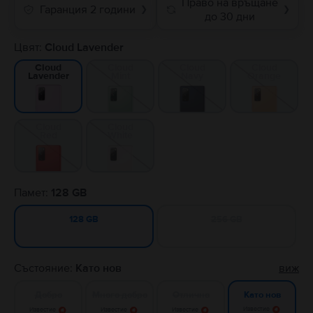
Право на връщане
Гаранция 2 години
❯
❯
до 30 дни
Цвят:
Cloud Lavender
Cloud
Cloud
Cloud
Cloud
Mint
Navy
Orange
Lavender
Cloud
Cloud
Red
White
Памет:
128 GB
256 GB
128 GB
Състояние:
Като нов
виж
Добро
Много добро
Отлично
Като нов
Известие
Известие
Известие
Известие