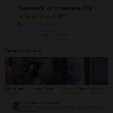
Мненията на клиентите Flip
4.8
/5
4940 проверени отзива
Всички ревюта
5
4
Снимки от клиенти
3
2
1
Ирена Попова
Ирена Попова
Красимир Петков
Красимир Петк
Трифон Кунев
,
03 Aug 2026
Samsung Galaxy S24 Ultra 5G Dual Sim, Blue Titanium, 512
GB, Като нов