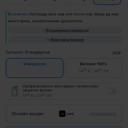
Естетично:
Изглежда като нов или почти нов. Може да има
много фини, незабележими драскотини.
Функционира перфектно
Ефективна батерия
Батерия:
Стандартна
виж
Батерия 100%
Стандартна
99
43
34
€ / 68
ЛВ
Професионално монтирано силиконово
защитно фолио
Enable
99
32
14
€ / 29
ЛВ
Онлайн кредит
подробности