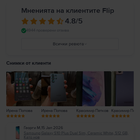
Мненията на клиентите Flip
4.8
/5
4944 проверени отзива
Всички ревюта
5
4
Снимки от клиенти
3
2
1
Ирена Попова
Ирена Попова
Красимир Петков
Красимир Петк
Георги М
,
15 Jan 2026
Samsung Galaxy S10 Plus Dual Sim, Ceramic White, 512 GB,
Като нов