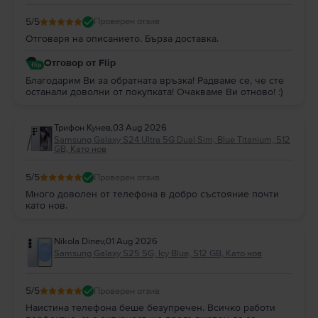
5
/5
Проверен отзив
Отговаря на описанието. Бърза доставка.
Отговор от Flip
Благодарим Ви за обратната връзка! Радваме се, че сте
останали доволни от покупката! Очакваме Ви отново! :)
Трифон Кунев
,
03 Aug 2026
Samsung Galaxy S24 Ultra 5G Dual Sim, Blue Titanium, 512
GB, Като нов
5
/5
Проверен отзив
Много доволен от телефона в добро състояние почти
като нов.
Nikola Dinev
,
01 Aug 2026
Samsung Galaxy S25 5G, Icy Blue, 512 GB, Като нов
5
/5
Проверен отзив
Наистина телефона беше безупречен. Всичко работи