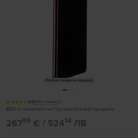
Реални снимки на продукта
4.8
4944
отзива
92%
от клиентите на Flip препоръчват продукта
99
14
267
€ / 524
ЛВ