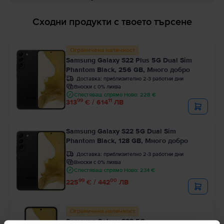
Сходни продукти с твоето търсене
Ограничена наличност
Samsung Galaxy S22 Plus 5G Dual Sim
Phantom Black, 256 GB, Много добро
Доставка:
приблизително 2-3 работни дни
Вноски с 0% лихва
Спестяваш спрямо Ново: 228 €
99
11
313
€ / 614
ЛВ
Samsung Galaxy S22 5G Dual Sim
Phantom Black, 128 GB, Много добро
Доставка:
приблизително 2-3 работни дни
Вноски с 0% лихва
Спестяваш спрямо Ново: 234 €
99
00
225
€ / 442
ЛВ
Ограничена наличност
Samsung Galaxy S22 5G