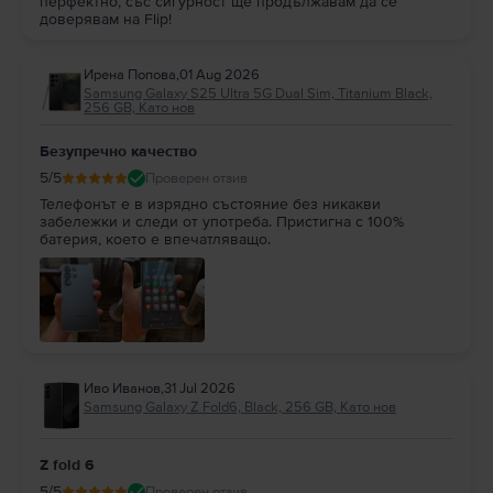
перфектно, със сигурност ще продължавам да се
доверявам на Flip!
Ирена Попова
,
01 Aug 2026
Samsung Galaxy S25 Ultra 5G Dual Sim, Titanium Black,
256 GB, Като нов
Безупречно качество
5
/5
Проверен отзив
Телефонът е в изрядно състояние без никакви
забележки и следи от употреба. Пристигна с 100%
батерия, което е впечатляващо.
Иво Иванов
,
31 Jul 2026
Samsung Galaxy Z Fold6, Black, 256 GB, Като нов
Z fold 6
5
/5
Проверен отзив