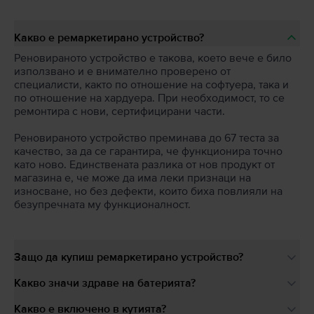
Какво е ремаркетирано устройство?
Реновираното устройство е такова, което вече е било
използвано и е внимателно проверено от
специалисти, както по отношение на софтуера, така и
по отношение на хардуера. При необходимост, то се
ремонтира с нови, сертифицирани части.
Реновираното устройство преминава до 67 теста за
качество, за да се гарантира, че функционира точно
като ново. Единствената разлика от нов продукт от
магазина е, че може да има леки признаци на
износване, но без дефекти, които биха повлияли на
безупречната му функционалност.
Защо да купиш ремаркетирано устройство?
Какво значи здраве на батерията?
Какво е включено в кутията?