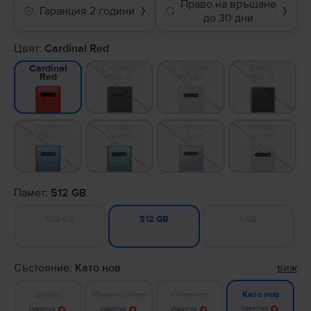
Право на връщане
Гаранция 2 години
❯
❯
до 30 дни
Цвят:
Cardinal Red
Ceramic
Ceramic
Prism
Cardinal
Black
White
Black
Red
Prism
Prism
Prism
Prism
Blue
Green
Silver
White
Памет:
512 GB
128 GB
1 TB
512 GB
Състояние:
Като нов
виж
Добро
Много добро
Отлично
Като нов
Известие
Известие
Известие
Известие