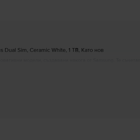
Dual Sim, Ceramic White, 1 TB, Като нов
овативни модели, създавани някога от Samsung. Те съчета
по-голям екран от 6,4-инча и три камери. Сензорът за пръс
лючително приятно. S10 може лесно да замени компютър и
а и с функцията, чрез която можете да зареждате друг теле
Информация за производителя