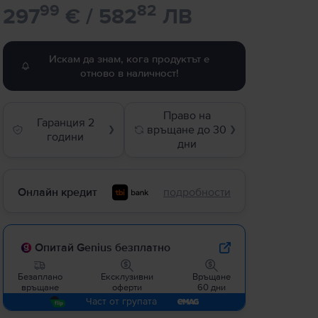
99
82
297
€ / 582
ЛВ
Искам да знам, кога продуктът е
отново в наличност!
Право на
Гаранция 2
връщане до 30
❯
❯
години
дни
Онлайн кредит
подробности
Опитай Genius безплатно
Безаплано
Ексклузивни
Връщане
връщане
оферти
60 дни
Част от групата