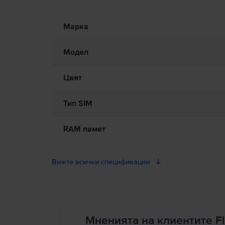
Информация относно предупрежденията за безопасност
Моля, прочетете ръководството.
Марка
Модел
Цвят
Тип SIM
RAM памет
Вижте всички спецификации
Мненията на клиентите Fl