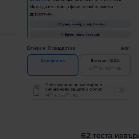
Може да има много фини, незабележими
драскотини.
Функционира перфектно
Ефективна батерия
Батерия:
Стандартна
виж
Батерия 100%
Стандартна
99
43
34
€ / 68
ЛВ
Професионално монтирано
силиконово защитно фолио
Enable
99
32
14
€ / 29
ЛВ
62 теста извъ