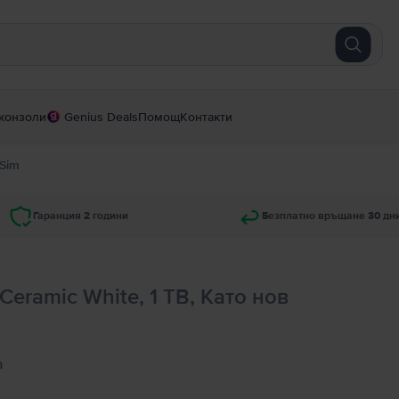
конзоли
Genius Deals
Помощ
Контакти
 Sim
Гаранция 2 години
Безплатно връщане 30 дн
Ceramic White, 1 TB, Като нов
а