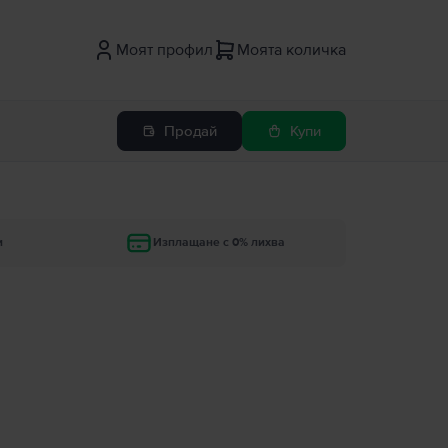
Моят профил
Моята количка
Продай
Купи
и
Изплащане с 0% лихва