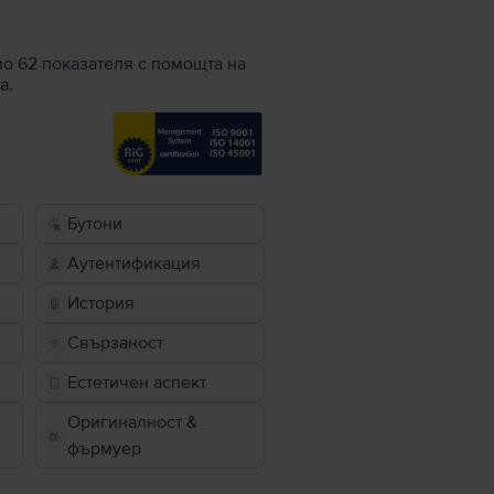
по 62 показателя с помощта на
а.
Бутони
Аутентификация
История
Свързаност
Естетичен аспект
Оригиналност &
фърмуер