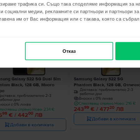
зираме трафика си. Също така споделяме информация за на
ходни продукти с твоето търсе
си социални медии, рекламните си партньори и партньори за
тавена им от Вас информация или с такава, която са събрал
Последните 4 в наличност
Ограничена налич
Отказ
sung Galaxy S22 5G Dual Sim
Samsung Galaxy S22 5G
ntom Black, 128 GB, Много
Phantom Black, 128 GB, Отличн
Доставка:
приблизително 2-3
ро
работни дни
оставка:
приблизително 2-3
Вноски с 0% лихва
аботни дни
Спестяваш спрямо Ново: 216 €
носки с 0% лихва
99
20
243
€ / 477
ЛВ
пестяваш спрямо Ново: 234 €
99
00
5
€ / 442
ЛВ
Добави в количката
Добави в количката