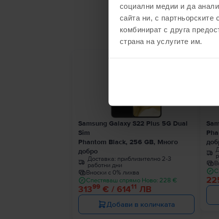
социални медии и да анали
С
сайта ни, с партньорските 
комбинират с друга предос
страна на услугите им.
Ограничена наличност
Samsung Galaxy S22 Plus 5G Dual
Sam
Sim
Pha
Phantom Black, 256 GB, Много
доб
Д
добро
р
Доставка:
приблизително 2-3
В
работни дни
С
Вноски с 0% лихва
22
Спестяваш спрямо Ново: 228 €
99
11
313
€ / 614
ЛВ
Добави в количката