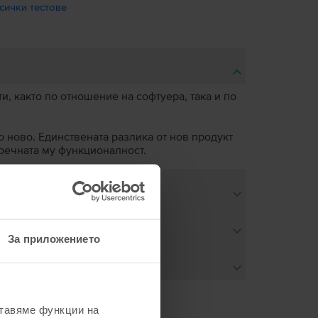
сички тестове
, както по отношение на софтуера, така и по
о ново. Единствената разлика от нов продукт
пречната му функционалност.
За приложението
ставяме функции на