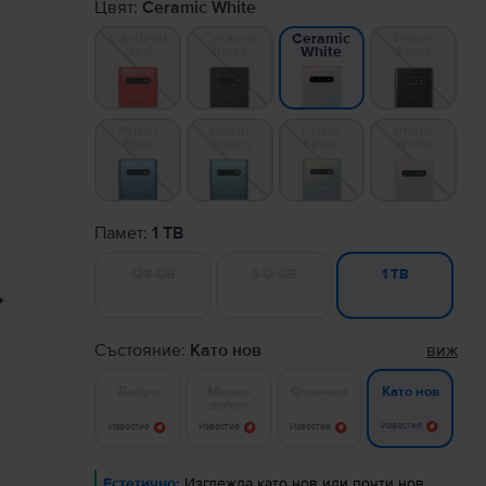
Цвят:
Ceramic White
Cardinal
Ceramic
Prism
Ceramic
Red
Black
Black
White
Prism
Prism
Prism
Prism
Blue
Green
Silver
White
Памет:
1 TB
128 GB
512 GB
1 TB
Състояние:
Като нов
виж
Добро
Много
Отлично
Като нов
добро
Известие
Известие
Известие
Известие
Естетично:
Изглежда като нов или почти нов.