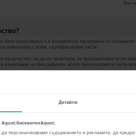
Виж в
йство?
 е било използвано и е внимателно проверено от специалисти
 се ремонтира с нови, сертифицирани части.
 за качество, за да се гарантира, че функционира точно кат
на износване, но без дефекти, които биха повлияли на безу
 устройство?
ята?
Детайли
 &quot;бисквитки&quot;
а да персонализираме съдържанието и рекламите, да предо