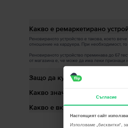
Какво е ремаркетирано устро
Реновираното устройство е такова, което вече
отношение на хардуера. При необходимост, то
Реновираното устройство преминава до 67 теста
от магазина е, че може да има леки признаци 
Защо да купиш ремаркетирано
Какво значи здраве на батери
Съгласие
Какво е включено в кутията?
Настоящият сайт използва
Използваме „бисквитки“, з