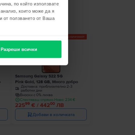
чина, по който използвате
не
 анализ, които може да я
и от ползването от Ваша
ност
Последен в наличност
Разреши всички
Samsung Galaxy S22 5G
о
Pink Gold, 128 GB, Много добро
Доставка:
приблизително 2-3
работни дни
Вноски с 0% лихва
Спестяваш спрямо Ново: 234 €
99
00
225
€ / 442
ЛВ
Добави в количката