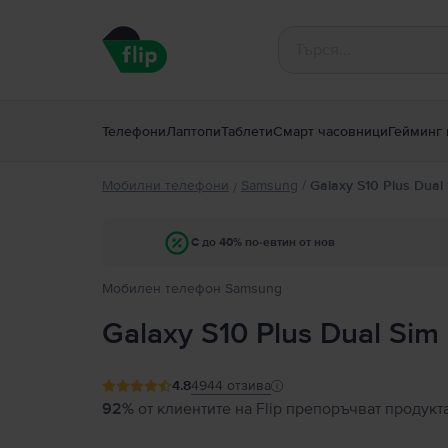
Телефони
Лаптопи
Таблети
Смарт часовници
Гейминг 
Мобилни телефони
Samsung
/
Galaxy S10 Plus Dual
/
С до 40% по-евтин от нов
Мобилен телефон Samsung
Galaxy S10 Plus Dual Sim
4.8
4944
отзива
92%
от клиентите на Flip препоръчват продукт