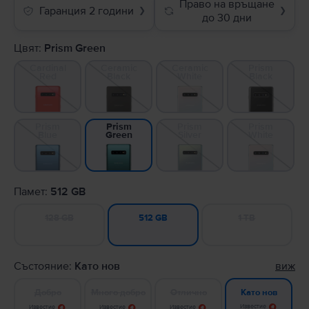
Право на връщане
Гаранция 2 години
❯
❯
до 30 дни
Цвят:
Prism Green
Cardinal
Ceramic
Ceramic
Prism
Red
Black
White
Black
Prism
Prism
Prism
Prism
Blue
Silver
White
Green
Памет:
512 GB
128 GB
1 TB
512 GB
Състояние:
Като нов
виж
Добро
Много добро
Отлично
Като нов
Известие
Известие
Известие
Известие