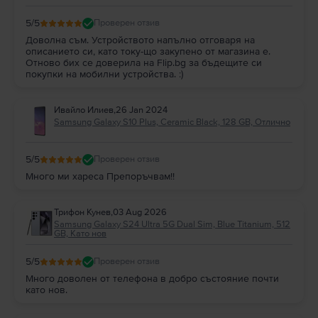
5
/5
Проверен отзив
Доволна съм. Устройството напълно отговаря на
описанието си, като току-що закупено от магазина е.
Отново бих се доверила на Flip.bg за бъдещите си
покупки на мобилни устройства. :)
Ивайло Илиев
,
26 Jan 2024
Samsung Galaxy S10 Plus, Ceramic Black, 128 GB, Отлично
5
/5
Проверен отзив
Много ми хареса Препоръчвам!!
Трифон Кунев
,
03 Aug 2026
Samsung Galaxy S24 Ultra 5G Dual Sim, Blue Titanium, 512
GB, Като нов
5
/5
Проверен отзив
Много доволен от телефона в добро състояние почти
като нов.