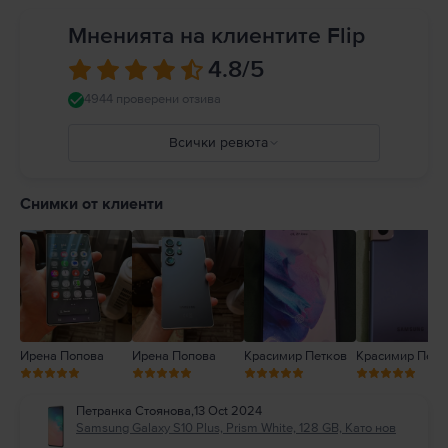
Мненията на клиентите Flip
4.8
/5
4944 проверени отзива
Всички ревюта
5
4
Снимки от клиенти
3
2
1
Ирена Попова
Ирена Попова
Красимир Петков
Красимир Петк
Петранка Стоянова
,
13 Oct 2024
Samsung Galaxy S10 Plus, Prism White, 128 GB, Като нов