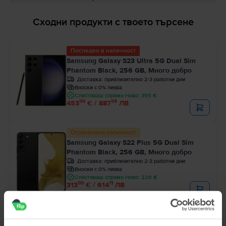
Сходни продукти с твоето търсене
Последен в наличност
Samsung Galaxy S23 Ultra 5G Dual Sim
Phantom Black, 256 GB, Много добро
Доставка:
приблизително 2-3 работни дни
Вноски с 0% лихва
Спестяваш спрямо Ново: 395 €
99
93
453
€ / 887
ЛВ
Ограничена наличност
Samsung Galaxy S22 Plus 5G Dual Sim
Phantom Black, 256 GB, Много добро
Доставка:
приблизително 2-3 работни дни
Вноски с 0% лихва
Спестяваш спрямо Ново: 228 €
99
11
313
€ / 614
ЛВ
Ограничена наличност
Samsung Galaxy S22 5G Dual Sim