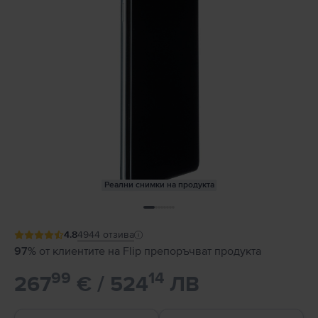
Реални снимки на продукта
4.8
4944
отзива
97%
от клиентите на Flip препоръчват продукта
99
14
267
€ / 524
ЛВ