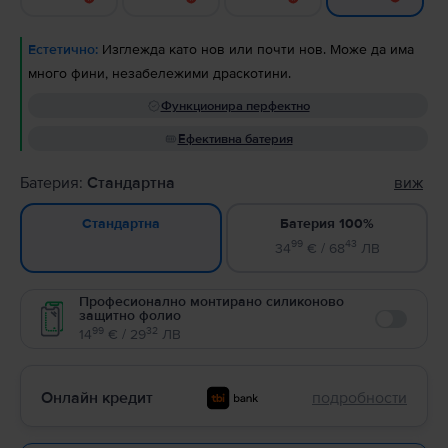
Естетично:
Изглежда като нов или почти нов. Може да има
много фини, незабележими драскотини.
Функционира перфектно
Ефективна батерия
Батерия:
Стандартна
виж
Батерия 100%
Стандартна
99
43
34
€ / 68
ЛВ
Професионално монтирано силиконово
защитно фолио
Enable
99
32
14
€ / 29
ЛВ
Онлайн кредит
подробности