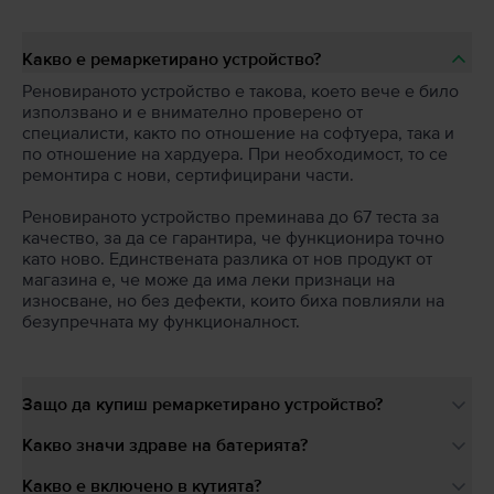
Какво е ремаркетирано устройство?
Реновираното устройство е такова, което вече е било
използвано и е внимателно проверено от
специалисти, както по отношение на софтуера, така и
по отношение на хардуера. При необходимост, то се
ремонтира с нови, сертифицирани части.
Реновираното устройство преминава до 67 теста за
качество, за да се гарантира, че функционира точно
като ново. Единствената разлика от нов продукт от
магазина е, че може да има леки признаци на
износване, но без дефекти, които биха повлияли на
безупречната му функционалност.
Защо да купиш ремаркетирано устройство?
Какво значи здраве на батерията?
Какво е включено в кутията?