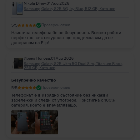
Nikola Dinev
,
01 Aug 2026
Samsung Galaxy S25 5G, Icy Blue, 512 GB, Като нов
5
/5
Проверен отзив
Наистина телефона беше безупречен. Всичко работи
перфектно, със сигурност ще продължавам да се
доверявам на Flip!
Ирена Попова
,
01 Aug 2026
Samsung Galaxy S25 Ultra 5G Dual Sim, Titanium Black,
256 GB, Като нов
Безупречно качество
5
/5
Проверен отзив
Телефонът е в изрядно състояние без никакви
забележки и следи от употреба. Пристигна с 100%
батерия, което е впечатляващо.