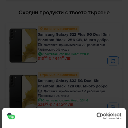
Сходни продукти с твоето търсене
Ограничена наличност
Samsung Galaxy S22 Plus 5G Dual Sim
Phantom Black, 256 GB, Много добро
Доставка:
приблизително 2-3 работни дни
Вноски с 0% лихва
Спестяваш спрямо Ново: 228 €
99
11
313
€ / 614
ЛВ
Ограничена наличност
Samsung Galaxy S22 5G Dual Sim
Phantom Black, 128 GB, Много добро
Доставка:
приблизително 2-3 работни дни
Вноски с 0% лихва
Спестяваш спрямо Ново: 234 €
99
00
225
€ / 442
ЛВ
Ограничена наличност
Samsung Galaxy S22 5G