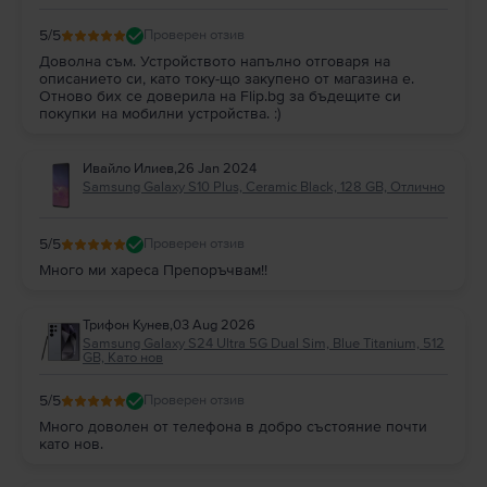
5
/5
Проверен отзив
Доволна съм. Устройството напълно отговаря на
описанието си, като току-що закупено от магазина е.
Отново бих се доверила на Flip.bg за бъдещите си
покупки на мобилни устройства. :)
Ивайло Илиев
,
26 Jan 2024
Samsung Galaxy S10 Plus, Ceramic Black, 128 GB, Отлично
5
/5
Проверен отзив
Много ми хареса Препоръчвам!!
Трифон Кунев
,
03 Aug 2026
Samsung Galaxy S24 Ultra 5G Dual Sim, Blue Titanium, 512
GB, Като нов
5
/5
Проверен отзив
Много доволен от телефона в добро състояние почти
като нов.