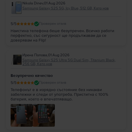
Nikola Dinev
,
01 Aug 2026
Samsung Galaxy S25 5G, Icy Blue, 512 GB, Като нов
5
/5
Проверен отзив
Наистина телефона беше безупречен. Всичко работи
перфектно, със сигурност ще продължавам да се
доверявам на Flip!
Ирена Попова
,
01 Aug 2026
Samsung Galaxy S25 Ultra 5G Dual Sim, Titanium Black,
256 GB, Като нов
Безупречно качество
5
/5
Проверен отзив
Телефонът е в изрядно състояние без никакви
забележки и следи от употреба. Пристигна с 100%
батерия, което е впечатляващо.