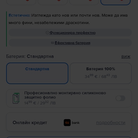
Естетично:
Изглежда като нов или почти нов. Може да има
много фини, незабележими драскотини.
Функционира перфектно
Ефективна батерия
Батерия:
Стандартна
виж
Батерия 100%
Стандартна
99
43
34
€ / 68
ЛВ
Професионално монтирано силиконово
защитно фолио
Enable
99
32
14
€ / 29
ЛВ
Онлайн кредит
подробности