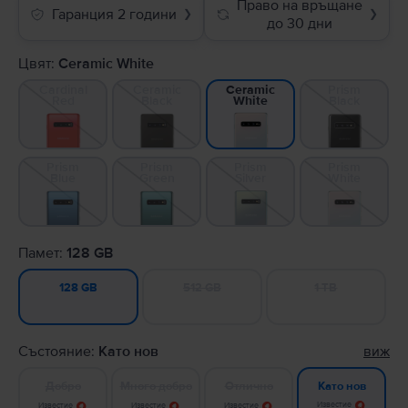
Право на връщане
Гаранция 2 години
❯
❯
до 30 дни
Цвят:
Ceramic White
Cardinal
Ceramic
Prism
Ceramic
Red
Black
Black
White
Prism
Prism
Prism
Prism
Blue
Green
Silver
White
Памет:
128 GB
512 GB
1 TB
128 GB
Състояние:
Като нов
виж
Добро
Много добро
Отлично
Като нов
Известие
Известие
Известие
Известие