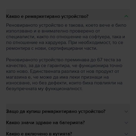
Какво е ремаркетирано устройство?
Реновираното устройство е такова, което вече е било
използвано и е внимателно проверено от
специалисти, както по отношение на софтуера, така и
по отношение на хардуера. При необходимост, то се
ремонтира с нови, сертифицирани части.
Реновираното устройство преминава до 67 теста за
качество, за да се гарантира, че функционира точно
като ново. Единствената разлика от нов продукт от
магазина е, че може да има леки признаци на
износване, но без дефекти, които биха повлияли на
безупречната му функционалност.
Защо да купиш ремаркетирано устройство?
Какво значи здраве на батерията?
Какво е включено в кутията?