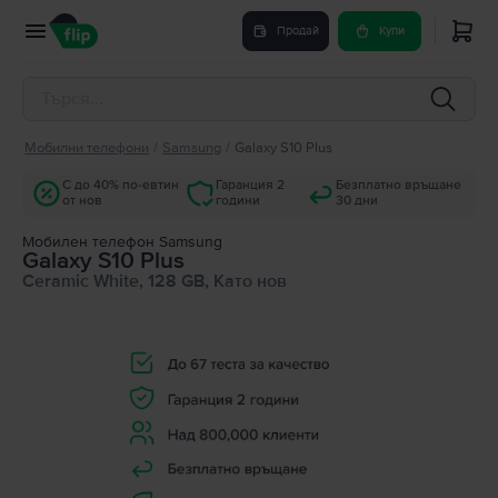
Продай
Купи
Мобилни телефони
/
Samsung
/
Galaxy S10 Plus
С до 40% по-евтин
Гаранция 2
Безплатно връщане
от нов
години
30 дни
Мобилен телефон Samsung
Galaxy S10 Plus
Ceramic White, 128 GB, Като нов