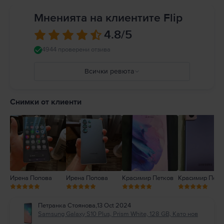
Мненията на клиентите Flip
4.8
/5
4944 проверени отзива
Всички ревюта
5
4
Снимки от клиенти
3
2
1
Ирена Попова
Ирена Попова
Красимир Петков
Красимир Петк
Петранка Стоянова
,
13 Oct 2024
Samsung Galaxy S10 Plus, Prism White, 128 GB, Като нов