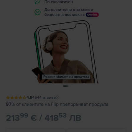
Реални снимки на продукта
4.8
4944
отзива
97%
от клиентите на Flip препоръчват продукта
99
53
213
€ / 418
ЛВ