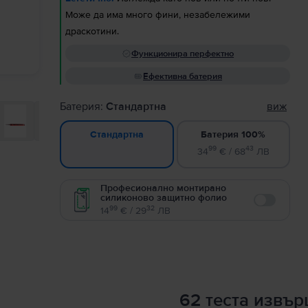
Може да има много фини, незабележими
драскотини.
Функционира перфектно
Ефективна батерия
Батерия:
Стандартна
виж
Батерия 100%
Стандартна
99
43
34
€ / 68
ЛВ
Професионално монтирано
силиконово защитно фолио
Enable
99
32
14
€ / 29
ЛВ
62 теста извъ