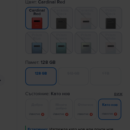
Цвят:
Cardinal Red
Ceramic
Ceramic
Prism
Cardinal
Black
White
Black
Red
Prism
Prism
Prism
Prism
Blue
Green
Silver
White
Памет:
128 GB
512 GB
1 TB
128 GB
Състояние:
Като нов
виж
Добро
Много
Отлично
Като нов
добро
Известие
Известие
Известие
Известие
Естетично:
Изглежда като нов или почти нов.