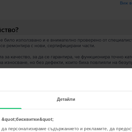
Виж в
йство?
 е било използвано и е внимателно проверено от специалисти
 се ремонтира с нови, сертифицирани части.
 за качество, за да се гарантира, че функционира точно кат
на износване, но без дефекти, които биха повлияли на безу
 устройство?
ята?
Детайли
 &quot;бисквитки&quot;
а да персонализираме съдържанието и рекламите, да предо