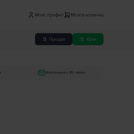
Моят профил
Моята количка
Продай
Купи
и
Изплащане с 0% лихва