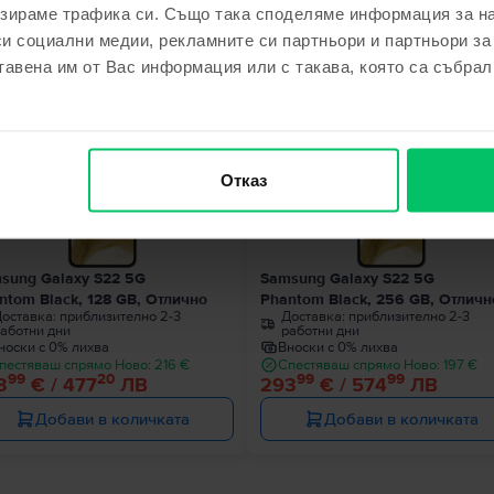
зираме трафика си. Също така споделяме информация за на
ходни продукти с твоето търсе
си социални медии, рекламните си партньори и партньори за
тавена им от Вас информация или с такава, която са събрал
Последен в наличност
Последен в налич
Отказ
sung Galaxy S22 5G
Samsung Galaxy S22 5G
ntom Black, 128 GB, Отлично
Phantom Black, 256 GB, Отличн
оставка:
приблизително 2-3
Доставка:
приблизително 2-3
аботни дни
работни дни
носки с 0% лихва
Вноски с 0% лихва
пестяваш спрямо Ново: 216 €
Спестяваш спрямо Ново: 197 €
99
20
99
99
3
€ / 477
ЛВ
293
€ / 574
ЛВ
Добави в количката
Добави в количката