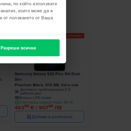
чина, по който използвате
не
 анализ, които може да я
и от ползването от Ваша
ност
Последен в наличност
Разреши всички
Samsung Galaxy S23 Plus 5G Dual
о
Sim
Phantom Black, 512 GB, Като нов
Доставка:
приблизително 2-3
работни дни
Вноски с 0% лихва
Спестяваш спрямо Ново: 487 €
99
49
463
€ / 907
ЛВ
Добави в количката