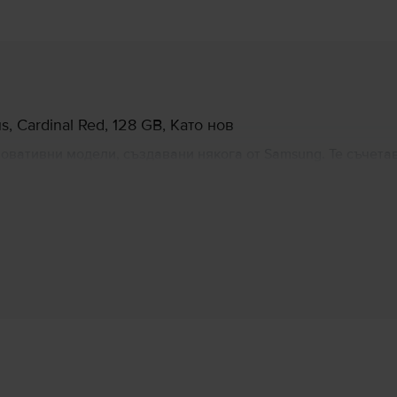
 Cardinal Red, 128 GB, Като нов
овативни модели, създавани някога от Samsung. Те съчета
по-голям екран от 6,4-инча и три камери. Сензорът за пръс
лючително приятно. S10 може лесно да замени компютър и
а и с функцията, чрез която можете да зареждате друг тел
Информация за производителя