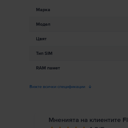
Информация относно предупрежденията за безопасност
Моля, прочетете ръководството.
Марка
Модел
Цвят
Тип SIM
RAM памет
Вижте всички спецификации
Мненията на клиентите Fl