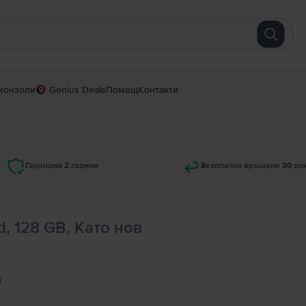
конзоли
Genius Deals
Помощ
Контакти
Гаранция 2 години
Безплатно връщане 30 дн
d, 128 GB, Като нов
а