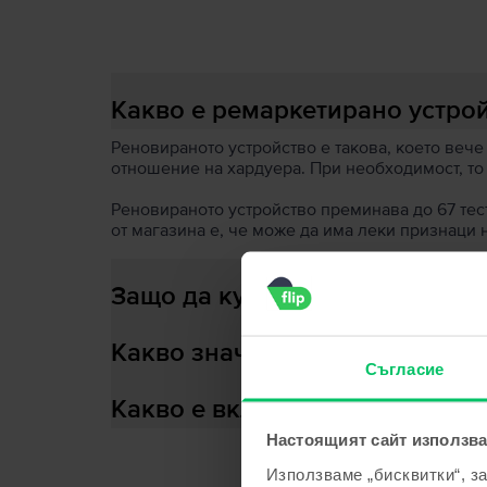
Какво е ремаркетирано устро
Реновираното устройство е такова, което вече
отношение на хардуера. При необходимост, то
Реновираното устройство преминава до 67 теста
от магазина е, че може да има леки признаци 
Защо да купиш ремаркетирано
Какво значи здраве на батери
Съгласие
Какво е включено в кутията?
Настоящият сайт използва
Използваме „бисквитки“, з