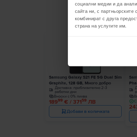
социални медии и да анали
С
сайта ни, с партньорските 
комбинират с друга предос
страна на услугите им.
Последен в наличност
Samsung Galaxy S21 FE 5G Dual Sim
Sam
Graphite, 128 GB, Много добро
Pha
Доставка:
приблизително 2-3
Д
работни дни
р
Вноски с 0% лихва
В
99
59
189
€ / 371
ЛВ
С
24
Добави в количката