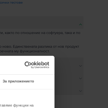
сички тестове
, както по отношение на софтуера, така и по
о ново. Единствената разлика от нов продукт
пречната му функционалност.
За приложението
ставяме функции на