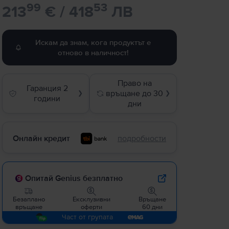
99
53
213
€ / 418
ЛВ
Искам да знам, кога продуктът е
отново в наличност!
Право на
Гаранция 2
връщане до 30
❯
❯
години
дни
Онлайн кредит
подробности
Опитай Genius безплатно
Безаплано
Ексклузивни
Връщане
връщане
оферти
60 дни
Част от групата