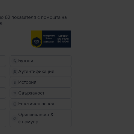
по 62 показателя с помощта на
а.
Бутони
Аутентификация
История
Свързаност
Естетичен аспект
Оригиналност &
фърмуер