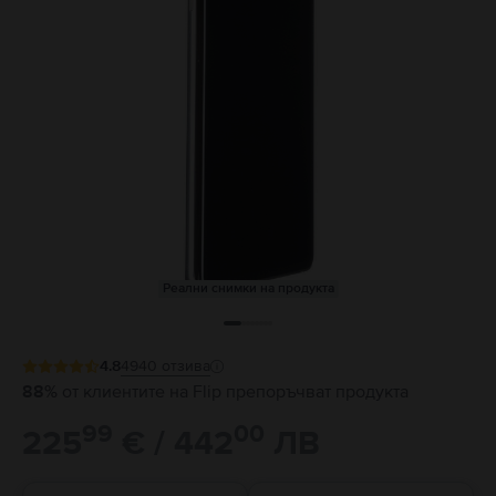
Реални снимки на продукта
4.8
4940
отзива
88%
от клиентите на Flip препоръчват продукта
99
00
225
€ / 442
ЛВ