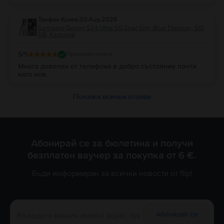
Трифон Кунев
,
03 Aug 2026
Samsung Galaxy S24 Ultra 5G Dual Sim, Blue Titanium, 512
GB, Като нов
5
/5
Проверен отзив
Много доволен от телефона в добро състояние почти
като нов.
Покажи всички отзиви
Абонирай се за бюлетина и получи
безплатен ваучер за покупка от 6 €.
Бъди информиран за всички новости от flip!
Абонирай се