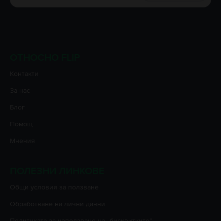
ОТНОСНО FLIP
Контакти
За нас
Блог
Помощ
Мнения
ПОЛЕЗНИ ЛИНКОВЕ
Oбщи условия за ползване
Oбработване на лични данни
Политиката за използване на „бисквитките”