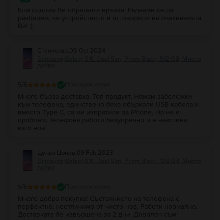
Благодарим Ви обратната връзка! Радваме се да
разберем, че устройството е отговорило на очакванията
Ви! :)
Станислав
,
05 Oct 2024
Samsung Galaxy S10 Dual Sim, Prism Black, 512 GB, Много
добро
5
/5
Проверен отзив
Много бърза доставка. Топ продукт. Нямам забележки
към телефона, единствено бяха объркали USB кабела и
вместо Tуpe C, са ми изпратили за iPhone, Но не е
проблем. Телефона работи безупречно и е наистина
като нов.
Цоньо Цонев
,
09 Feb 2023
Samsung Galaxy S10 Dual Sim, Prism Black, 128 GB, Много
добро
5
/5
Проверен отзив
Много добра покупка! Състоянието на телефона е
перфектно, неотличимо от чисто нов. Работи нормално.
Доставката бе извършена за 2 дни. Доволен съм!