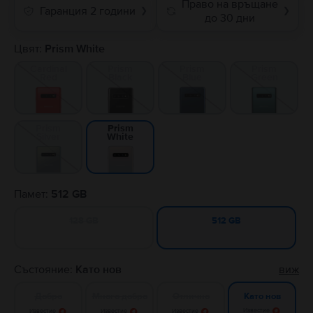
Право на връщане
Гаранция 2 години
❯
❯
до 30 дни
Цвят:
Prism White
Cardinal
Prism
Prism
Prism
Red
Black
Blue
Green
Prism
Prism
Silver
White
Памет:
512 GB
128 GB
512 GB
Състояние:
Като нов
виж
Добро
Много добро
Отлично
Като нов
Известие
Известие
Известие
Известие