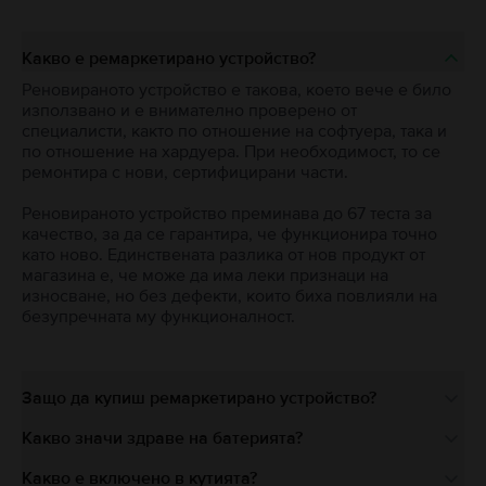
Какво е ремаркетирано устройство?
Реновираното устройство е такова, което вече е било
използвано и е внимателно проверено от
специалисти, както по отношение на софтуера, така и
по отношение на хардуера. При необходимост, то се
ремонтира с нови, сертифицирани части.
Реновираното устройство преминава до 67 теста за
качество, за да се гарантира, че функционира точно
като ново. Единствената разлика от нов продукт от
магазина е, че може да има леки признаци на
износване, но без дефекти, които биха повлияли на
безупречната му функционалност.
Защо да купиш ремаркетирано устройство?
Какво значи здраве на батерията?
Какво е включено в кутията?