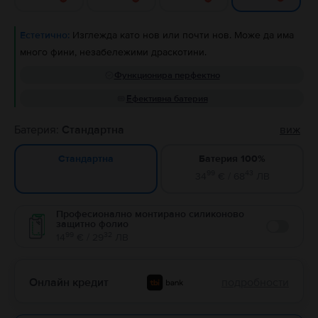
Естетично:
Изглежда като нов или почти нов. Може да има
много фини, незабележими драскотини.
Функционира перфектно
Ефективна батерия
Батерия:
Стандартна
виж
Батерия 100%
Стандартна
99
43
34
€ / 68
ЛВ
Професионално монтирано силиконово
защитно фолио
Enable
99
32
14
€ / 29
ЛВ
Онлайн кредит
подробности