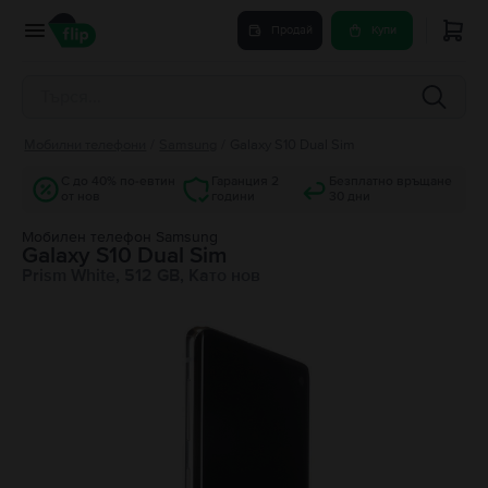
Продай
Купи
Мобилни телефони
/
Samsung
/
Galaxy S10 Dual Sim
С до 40% по-евтин
Гаранция 2
Безплатно връщане
от нов
години
30 дни
Мобилен телефон Samsung
Galaxy S10 Dual Sim
Prism White, 512 GB, Като нов