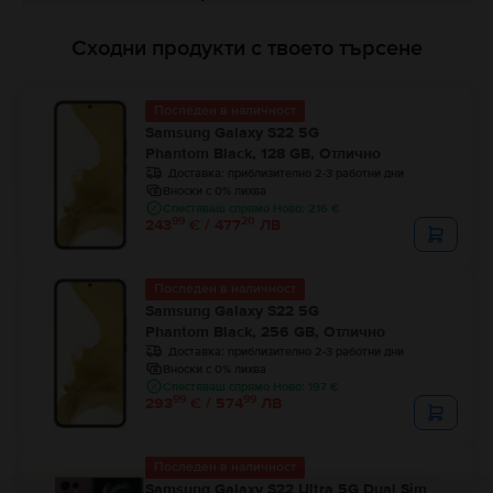
Сходни продукти с твоето търсене
Последен в наличност
Samsung Galaxy S22 5G
Phantom Black, 128 GB, Отлично
Доставка:
приблизително 2-3 работни дни
Вноски с 0% лихва
Спестяваш спрямо Ново: 216 €
99
20
243
€ / 477
ЛВ
Последен в наличност
Samsung Galaxy S22 5G
Phantom Black, 256 GB, Отлично
Доставка:
приблизително 2-3 работни дни
Вноски с 0% лихва
Спестяваш спрямо Ново: 197 €
99
99
293
€ / 574
ЛВ
Последен в наличност
Samsung Galaxy S22 Ultra 5G Dual Sim