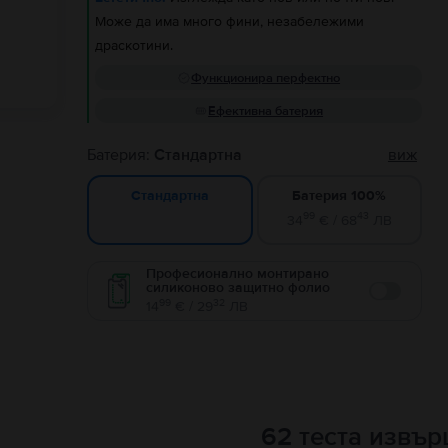
Може да има много фини, незабележими
драскотини.
Функционира перфектно
Ефективна батерия
Батерия:
Стандартна
виж
Батерия 100%
Стандартна
99
43
34
€ / 68
ЛВ
Професионално монтирано
силиконово защитно фолио
Enable
99
32
14
€ / 29
ЛВ
62 теста извъ