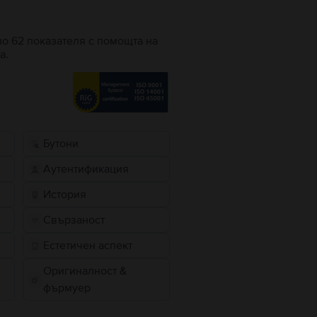
по 62 показателя с помощта на
а.
Бутони
Аутентификация
История
Свързаност
Естетичен аспект
Оригиналност &
фърмуер