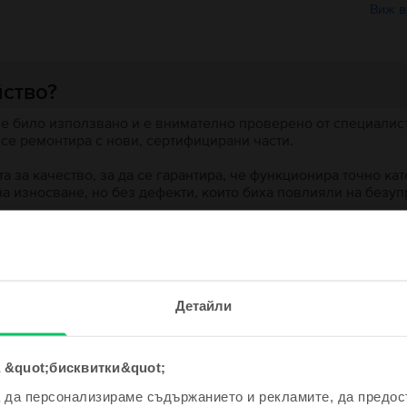
Виж в
йство?
 е било използвано и е внимателно проверено от специалисти
 се ремонтира с нови, сертифицирани части.
 за качество, за да се гарантира, че функционира точно кат
на износване, но без дефекти, които биха повлияли на безу
 устройство?
е и спечели!
ята?
Детайли
одно устройство ще бъде дори
е по-евтино!
 &quot;бисквитки&quot;
а да персонализираме съдържанието и рекламите, да предо