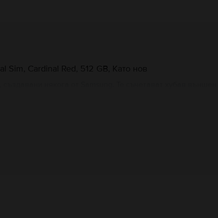
 Sim, Cardinal Red, 512 GB, Като нов
 създавани някога от Samsung. Те съчетават хубав външен 
тови отпечатъци е поставен точно под екрана, което прави
или лаптоп благодарение на вградената си функция - Samsu
друг телефон или устройство, което има функцията за безж
Информация за производителя