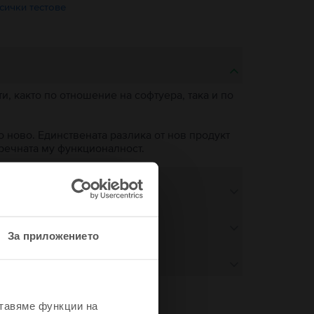
сички тестове
, както по отношение на софтуера, така и по
о ново. Единствената разлика от нов продукт
пречната му функционалност.
За приложението
ставяме функции на