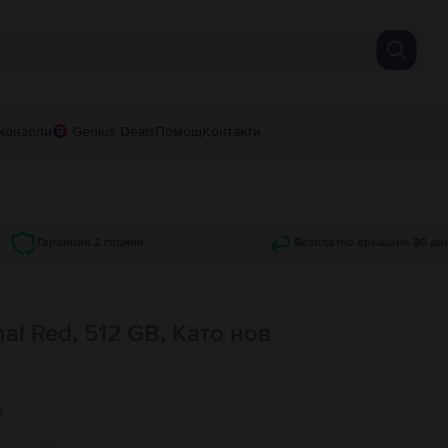
конзоли
Genius Deals
Помощ
Контакти
Гаранция 2 години
Безплатно връщане 30 дн
nal Red, 512 GB, Като нов
а