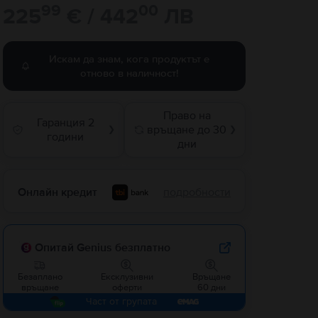
99
00
225
€ / 442
ЛВ
Искам да знам, кога продуктът е
отново в наличност!
Право на
Гаранция 2
връщане до 30
❯
❯
години
дни
Онлайн кредит
подробности
Опитай Genius безплатно
Безаплано
Ексклузивни
Връщане
връщане
оферти
60 дни
Част от групата