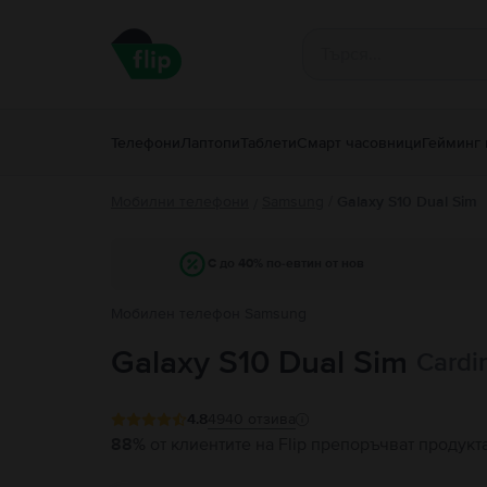
Телефони
Лаптопи
Таблети
Смарт часовници
Гейминг 
Мобилни телефони
Samsung
/
Galaxy S10 Dual Sim
/
С до 40% по-евтин от нов
Мобилен телефон Samsung
Galaxy S10 Dual Sim
Cardi
4.8
4940
отзива
88%
от клиентите на Flip препоръчват продукт