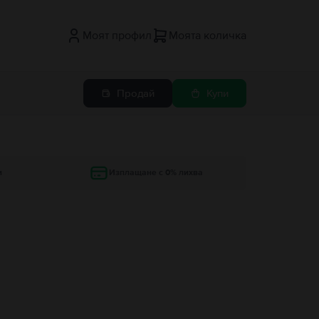
Моят профил
Моята количка
Продай
Купи
и
Изплащане с 0% лихва