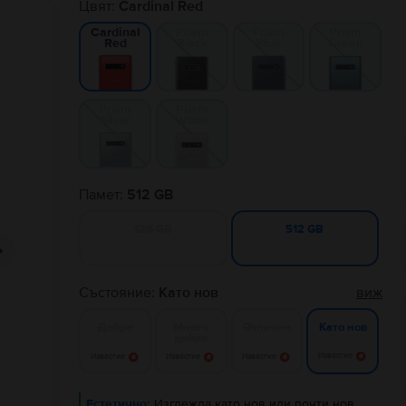
Цвят:
Cardinal Red
Prism
Prism
Prism
Cardinal
Black
Blue
Green
Red
Prism
Prism
Silver
White
Памет:
512 GB
128 GB
512 GB
Състояние:
Като нов
виж
Добро
Много
Отлично
Като нов
добро
Известие
Известие
Известие
Известие
Естетично:
Изглежда като нов или почти нов.