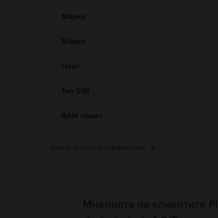
Информация относно предупрежденията за безопасност
Моля, прочетете ръководството.
Марка
Модел
Цвят
Тип SIM
RAM памет
Вижте всички спецификации
Мненията на клиентите Fl