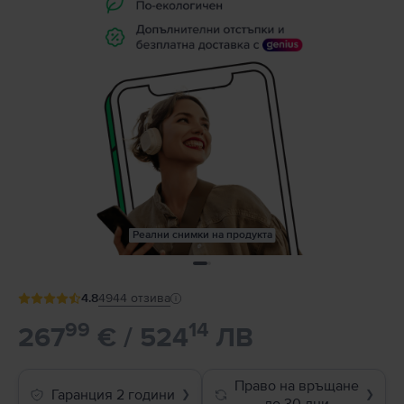
Реални снимки на продукта
4.8
4944
отзива
99
14
267
€ / 524
ЛВ
Право на връщане
Гаранция 2 години
❯
❯