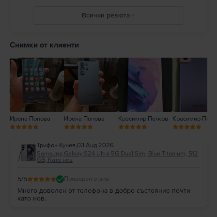
Всички ревюта
5
4
Снимки от клиенти
3
2
1
Ирена Попова
Ирена Попова
Красимир Петков
Красимир Петк
Трифон Кунев
,
03 Aug 2026
Samsung Galaxy S24 Ultra 5G Dual Sim, Blue Titanium, 512
GB, Като нов
5
/5
Проверен отзив
Много доволен от телефона в добро състояние почти
като нов.