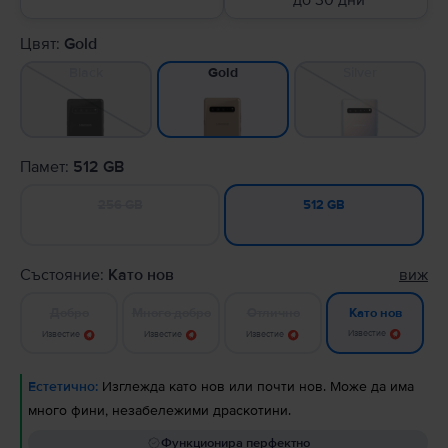
до 30 дни
Цвят:
Gold
Black
Silver
Gold
Памет:
512 GB
256 GB
512 GB
Състояние:
Като нов
виж
Добро
Много добро
Отлично
Като нов
Известие
Известие
Известие
Известие
Естетично:
Изглежда като нов или почти нов. Може да има
много фини, незабележими драскотини.
Функционира перфектно