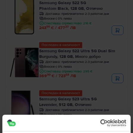
Samsung Galaxy S22 5G
Phantom Black, 128 GB, Отлично
Доставка:
приблизително 2-3 работни дни
Вноски с 0% лихва
Спестяваш спрямо Ново: 216 €
99
20
243
€ / 477
ЛВ
Последен в наличност
Samsung Galaxy S22 Ultra 5G Dual Sim
Burgundy, 128 GB, Много добро
Доставка:
приблизително 2-3 работни дни
Вноски с 0% лихва
Спестяваш спрямо Ново: 295 €
99
64
369
€ / 723
ЛВ
Последен в наличност
Samsung Galaxy S23 Ultra 5G
Lavender, 512 GB, Отлично
Доставка:
приблизително 2-3 работни дни
Вноски с 0% лихва
Спестяваш спрямо Ново: 400 €
99
90
499
€ / 977
ЛВ