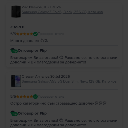
Иво Иванов
,
31 Jul 2026
Samsung Galaxy Z Fold6, Black, 256 GB, Като нов
Z fold 6
5
/5
Проверен отзив
Много доволен 👍🤝
Отговор от Flip
Благодарим Ви за отзива! 😊 Радваме се, че сте останали
доволни и Ви благодарим за доверието!
Стефан Ангелов
,
30 Jul 2026
Samsung Galaxy A55 5G Dual Sim, Navy, 128 GB, Като нов
5
/5
Проверен отзив
Остро категорично съм страааашно доволен💯💯💯
Отговор от Flip
Благодарим Ви за отзива! 😊 Радваме се, че сте останали
доволни и Ви благодарим за доверието!