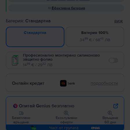
Ефективна батерия
Батерия:
Стандартна
виж
Батерия 100%
Стандартна
99
43
34
€ / 68
ЛВ
Професионално монтирано силиконово
защитно фолио
Enable
99
32
14
€ / 29
ЛВ
Онлайн кредит
подробности
Опитай Genius безплатно
Безаплано
Ексклузивни
Връщане
връщане
оферти
60 дни
Част от групата