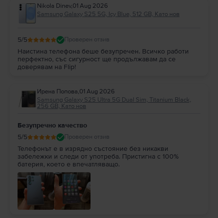
Nikola Dinev
,
01 Aug 2026
Samsung Galaxy S25 5G, Icy Blue, 512 GB, Като нов
5
/5
Проверен отзив
Наистина телефона беше безупречен. Всичко работи
перфектно, със сигурност ще продължавам да се
доверявам на Flip!
Ирена Попова
,
01 Aug 2026
Samsung Galaxy S25 Ultra 5G Dual Sim, Titanium Black,
256 GB, Като нов
Безупречно качество
5
/5
Проверен отзив
Телефонът е в изрядно състояние без никакви
забележки и следи от употреба. Пристигна с 100%
батерия, което е впечатляващо.