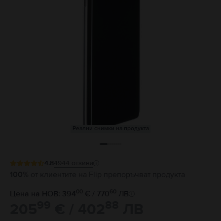
Реални снимки на продукта
4.8
4944
отзива
100%
от клиентите на Flip препоръчват продукта
00
60
Цена на НОВ: 394
€ / 770
ЛВ
99
88
205
€ / 402
ЛВ