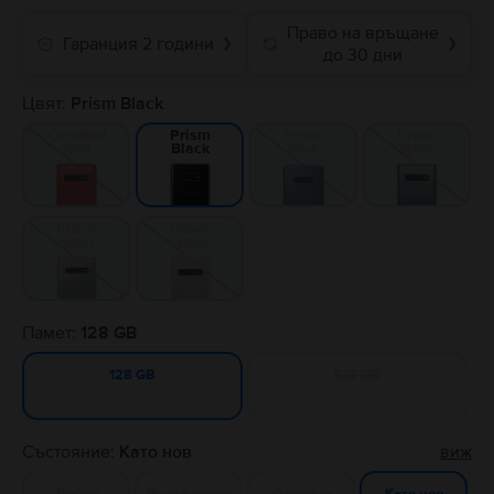
Право на връщане
Гаранция 2 години
❯
❯
до 30 дни
Цвят:
Prism Black
Cardinal
Prism
Prism
Prism
Red
Blue
Green
Black
Prism
Prism
Silver
White
Памет:
128 GB
512 GB
128 GB
Състояние:
Като нов
виж
Добро
Много добро
Отлично