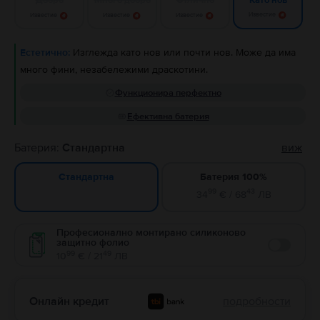
Като нов
Известие
Известие
Известие
Известие
Естетично:
Изглежда като нов или почти нов. Може да има
много фини, незабележими драскотини.
Функционира перфектно
Ефективна батерия
Батерия:
Стандартна
виж
Батерия 100%
Стандартна
99
43
34
€ / 68
ЛВ
Професионално монтирано силиконово
защитно фолио
Enable
99
49
10
€ / 21
ЛВ
Онлайн кредит
подробности