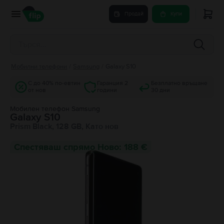
Продай
Купи
Мобилни телефони
/
Samsung
/
Galaxy S10
С до 40% по-евтин
Гаранция 2
Безплатно връщане
от нов
години
30 дни
Мобилен телефон Samsung
Galaxy S10
Prism Black, 128 GB, Като нов
Спестяваш спрямо Ново: 188 €