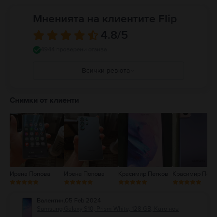
Мненията на клиентите Flip
4.8
/5
4944 проверени отзива
Всички ревюта
5
4
Снимки от клиенти
3
2
1
Ирена Попова
Ирена Попова
Красимир Петков
Красимир Петк
Валентин
,
05 Feb 2024
Samsung Galaxy S10, Prism White, 128 GB, Като нов