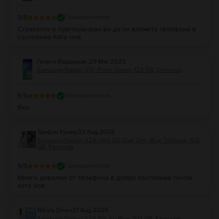
5
/5
Проверен отзив
Страхотно е препоръчвам ви да си вземета твлефона в
състояние-Като нов
Георги Йорданов
,
29 Mar 2025
Samsung Galaxy S10, Prism Green, 128 GB, Отлично
5
/5
Проверен отзив
Яко
Трифон Кунев
,
03 Aug 2026
Samsung Galaxy S24 Ultra 5G Dual Sim, Blue Titanium, 512
GB, Като нов
5
/5
Проверен отзив
Много доволен от телефона в добро състояние почти
като нов.
Nikola Dinev
,
01 Aug 2026
Samsung Galaxy S25 5G, Icy Blue, 512 GB, Като нов