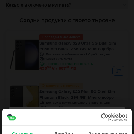
Какво е включено в кутията?
Сходни продукти с твоето търсене
Последен в наличност
Samsung Galaxy S23 Ultra 5G Dual Sim
Phantom Black, 256 GB, Много добро
Доставка:
приблизително 2-3 работни дни
Вноски с 0% лихва
Спестяваш спрямо Ново: 395 €
99
93
453
€ / 887
ЛВ
Ограничена наличност
Samsung Galaxy S22 Plus 5G Dual Sim
Phantom Black, 256 GB, Много добро
Доставка:
приблизително 2-3 работни дни
Вноски с 0% лихва
Спестяваш спрямо Ново: 228 €
99
11
313
€ / 614
ЛВ
Съгласие
Детайли
За приложението