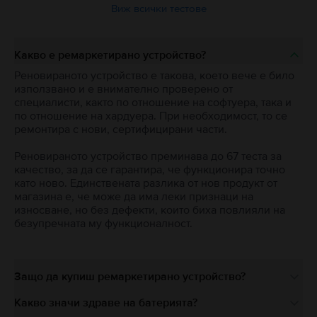
Виж всички тестове
Какво е ремаркетирано устройство?
Реновираното устройство е такова, което вече е било
използвано и е внимателно проверено от
специалисти, както по отношение на софтуера, така и
по отношение на хардуера. При необходимост, то се
ремонтира с нови, сертифицирани части.
Реновираното устройство преминава до 67 теста за
качество, за да се гарантира, че функционира точно
като ново. Единствената разлика от нов продукт от
магазина е, че може да има леки признаци на
износване, но без дефекти, които биха повлияли на
безупречната му функционалност.
Защо да купиш ремаркетирано устройство?
Какво значи здраве на батерията?