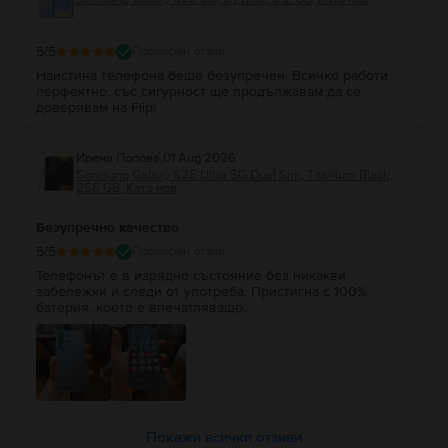
5
/5
Проверен отзив
Наистина телефона беше безупречен. Всичко работи
перфектно, със сигурност ще продължавам да се
доверявам на Flip!
Ирена Попова
,
01 Aug 2026
Samsung Galaxy S25 Ultra 5G Dual Sim, Titanium Black,
256 GB, Като нов
Безупречно качество
5
/5
Проверен отзив
Телефонът е в изрядно състояние без никакви
забележки и следи от употреба. Пристигна с 100%
батерия, което е впечатляващо.
Покажи всички отзиви