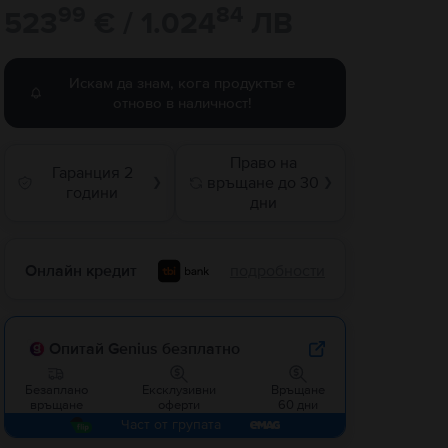
99
84
523
€ / 1.024
ЛВ
Искам да знам, кога продуктът е
отново в наличност!
Право на
Гаранция 2
връщане до 30
❯
❯
години
дни
Онлайн кредит
подробности
Опитай Genius безплатно
Безаплано
Ексклузивни
Връщане
връщане
оферти
60 дни
Част от групата