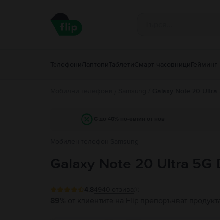
Телефони
Лаптопи
Таблети
Смарт часовници
Гейминг 
Мобилни телефони
Samsung
/
Galaxy Note 20 Ultra
/
С до 40% по-евтин от нов
Мобилен телефон Samsung
Galaxy Note 20 Ultra 5G 
4.8
4940
отзива
89%
от клиентите на Flip препоръчват продукт