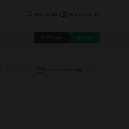
Моят профил
Моята количка
Продай
Купи
и
Изплащане с 0% лихва