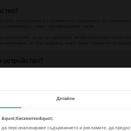
йство?
 е било използвано и е внимателно проверено от специалисти
 се ремонтира с нови, сертифицирани части.
 за качество, за да се гарантира, че функционира точно кат
на износване, но без дефекти, които биха повлияли на безу
 устройство?
ята?
е и спечели!
Детайли
одно устройство ще бъде дори
е по-евтино!
 &quot;бисквитки&quot;
ходни продукти с твоето търсе
а да персонализираме съдържанието и рекламите, да предо