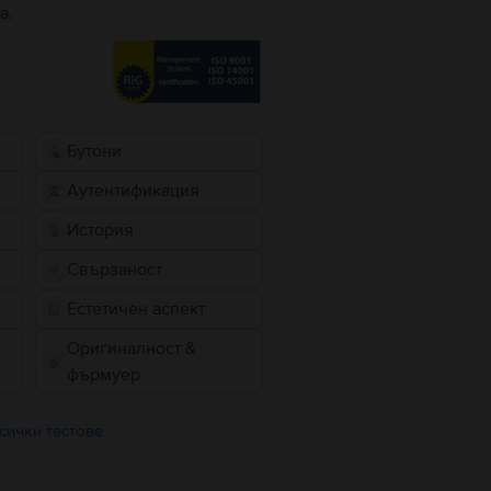
а.
Бутони
Аутентификация
История
Свързаност
Естетичен аспект
Оригиналност &
фърмуер
сички тестове