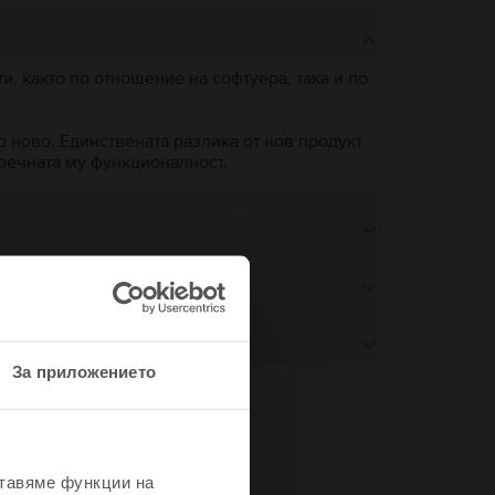
, както по отношение на софтуера, така и по
о ново. Единствената разлика от нов продукт
пречната му функционалност.
За приложението
не
ставяме функции на