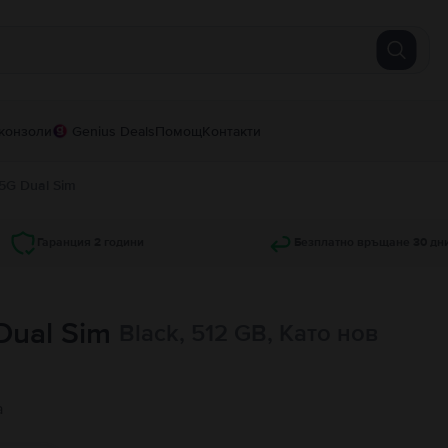
конзоли
Genius Deals
Помощ
Контакти
 5G Dual Sim
Гаранция 2 години
Безплатно връщане 30 дн
Dual Sim
Black, 512 GB, Като нов
а