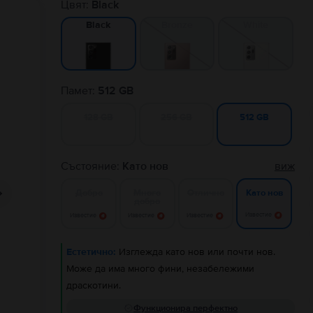
Цвят:
Black
Bronze
White
Black
Памет:
512 GB
128 GB
256 GB
512 GB
Състояние:
Като нов
виж
Добро
Много
Отлично
Като нов
добро
Известие
Известие
Известие
Известие
Естетично:
Изглежда като нов или почти нов.
Може да има много фини, незабележими
драскотини.
Функционира перфектно