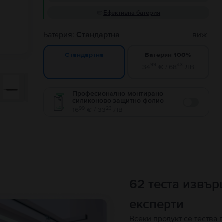
Ефективна батерия
Батерия:
Стандартна
виж
Батерия 100%
Стандартна
99
43
34
€ / 68
ЛВ
Професионално монтирано
силиконово защитно фолио
Enable
99
23
16
€ / 33
ЛВ
62 теста извъ
експерти
Всеки продукт се тества 