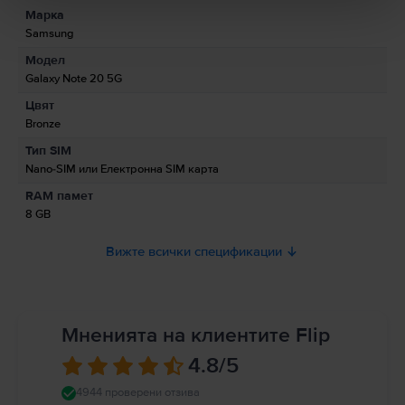
Марка
Информация за производителя
Samsung
Модел
Информация за отговорното лице
Galaxy Note 20 5G
Цвят
Информация за безопасност на продукта
Bronze
Информация относно предупрежденията за безопасност
Тип SIM
свързани с продукта.
Nano-SIM или Електронна SIM карта
Моля, прочетете ръководството.
RAM памет
8 GB
Вижте всички спецификации
Мненията на клиентите Flip
4.8
/5
4944 проверени отзива