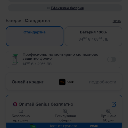
Ефективна батерия
Батерия:
Стандартна
виж
Батерия 100%
Стандартна
99
43
34
€ / 68
ЛВ
Професионално монтирано силиконово
защитно фолио
Enable
99
32
14
€ / 29
ЛВ
Онлайн кредит
подробности
Опитай Genius безплатно
Безаплано
Ексклузивни
Връщане
връщане
оферти
60 дни
Част от групата