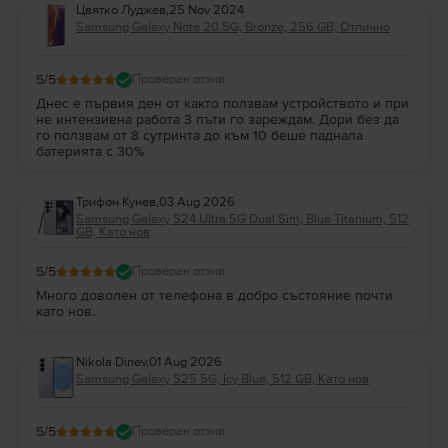
Цвятко Луджев
,
25 Nov 2024
Samsung Galaxy Note 20 5G, Bronze, 256 GB, Отлично
5
/5
Проверен отзив
Днес е първия ден от както ползвам устройството и при
не интензивна работа 3 пъти го зареждам. Дори без да
го ползвам от 8 сутринта до към 10 беше паднала
батерията с 30%
Трифон Кунев
,
03 Aug 2026
Samsung Galaxy S24 Ultra 5G Dual Sim, Blue Titanium, 512
GB, Като нов
5
/5
Проверен отзив
Много доволен от телефона в добро състояние почти
като нов.
Nikola Dinev
,
01 Aug 2026
Samsung Galaxy S25 5G, Icy Blue, 512 GB, Като нов
5
/5
Проверен отзив