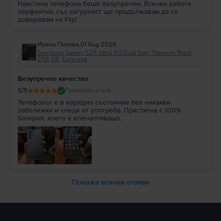
Наистина телефона беше безупречен. Всичко работи
перфектно, със сигурност ще продължавам да се
доверявам на Flip!
Ирена Попова
,
01 Aug 2026
Samsung Galaxy S25 Ultra 5G Dual Sim, Titanium Black,
256 GB, Като нов
Безупречно качество
5
/5
Проверен отзив
Телефонът е в изрядно състояние без никакви
забележки и следи от употреба. Пристигна с 100%
батерия, което е впечатляващо.
Покажи всички отзиви