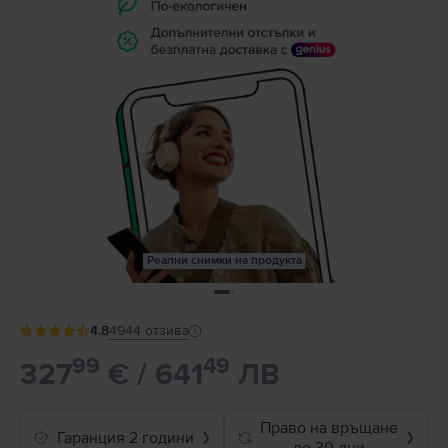
Реални снимки на продукта
4.8
4944
отзива
99
49
327
€ / 641
ЛВ
Право на връщане
Гаранция 2 години
❯
❯