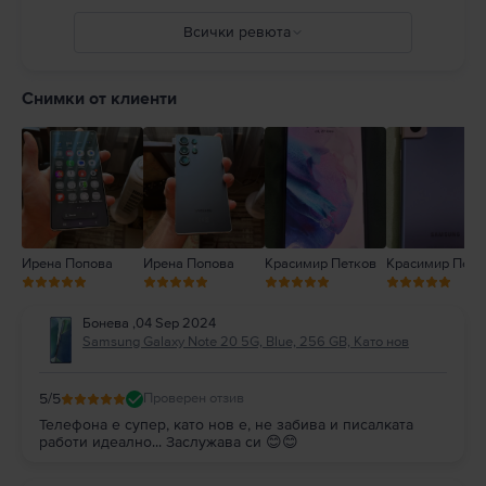
Всички ревюта
5
4
Снимки от клиенти
3
2
1
Ирена Попова
Ирена Попова
Красимир Петков
Красимир Петк
Бонева
,
04 Sep 2024
Samsung Galaxy Note 20 5G, Blue, 256 GB, Като нов
5
/5
Проверен отзив
Телефона е супер, като нов е, не забива и писалката
работи идеално... Заслужава си 😊😊