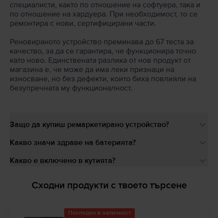
специалисти, както по отношение на софтуера, така и
по отношение на хардуера. При необходимост, то се
ремонтира с нови, сертифицирани части.
Реновираното устройство преминава до 67 теста за
качество, за да се гарантира, че функционира точно
като ново. Единствената разлика от нов продукт от
магазина е, че може да има леки признаци на
износване, но без дефекти, които биха повлияли на
безупречната му функционалност.
Защо да купиш ремаркетирано устройство?
Какво значи здраве на батерията?
Какво е включено в кутията?
Сходни продукти с твоето търсене
Последен в наличност