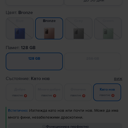
до 30 дни
Цвят:
Bronze
Blue
Gray
Green
Bronze
Памет:
128 GB
256 GB
128 GB
Състояние:
Като нов
виж
Добро
Много добро
Отлично
Като нов
Известие
Известие
Известие
Известие
Естетично:
Изглежда като нов или почти нов. Може да има
много фини, незабележими драскотини.
Функционира перфектно