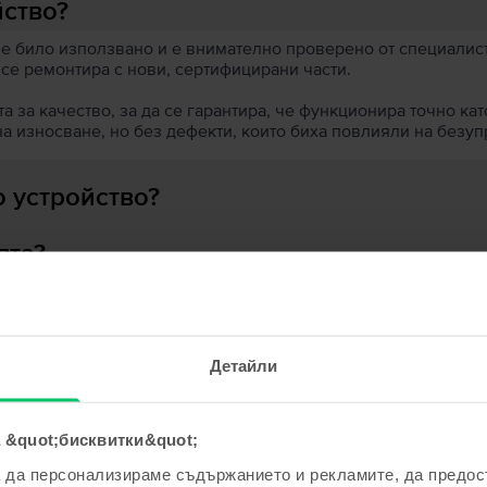
йство?
 е било използвано и е внимателно проверено от специалисти
 се ремонтира с нови, сертифицирани части.
 за качество, за да се гарантира, че функционира точно кат
на износване, но без дефекти, които биха повлияли на безу
 устройство?
ята?
Детайли
ходни продукти с твоето търсе
 &quot;бисквитки&quot;
а да персонализираме съдържанието и рекламите, да предо