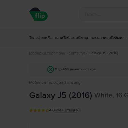
Телефони
Лаптопи
Таблети
Смарт часовници
Гейминг 
Мобилни телефони
Samsung
/
Galaxy J5 (2016)
/
С до 40% по-евтин от нов
Мобилен телефон Samsung
Galaxy J5 (2016)
White, 16 
4.8
4944
отзива