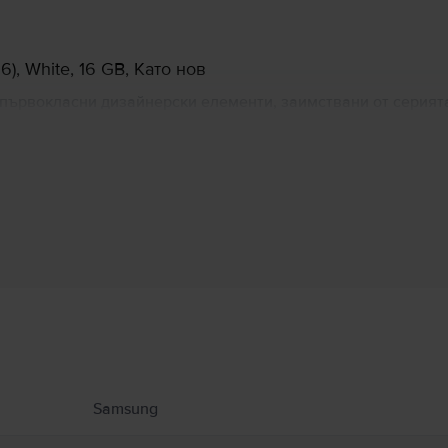
, White, 16 GB, Като нов
 първокласни дизайнерски елементи, заимствани от серията 
дава на потребителя първокласно усещане при допир. Samsu
голям диагонал на екрана от 5.2”, основна камера от 13MP 
Информация за производителя
 свързани с продукта.
Samsung