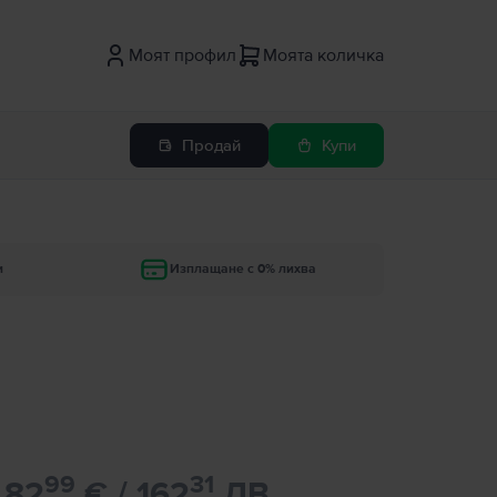
Моят профил
Моята количка
Продай
Купи
и
Изплащане с 0% лихва
99
31
82
€ / 162
ЛВ