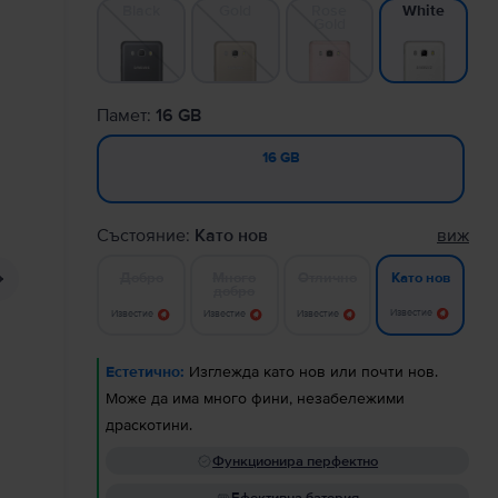
Black
Gold
Rose
White
Gold
Памет:
16 GB
16 GB
Състояние:
Като нов
виж
Добро
Много
Отлично
Като нов
добро
Известие
Известие
Известие
Известие
Естетично:
Изглежда като нов или почти нов.
Може да има много фини, незабележими
драскотини.
Функционира перфектно