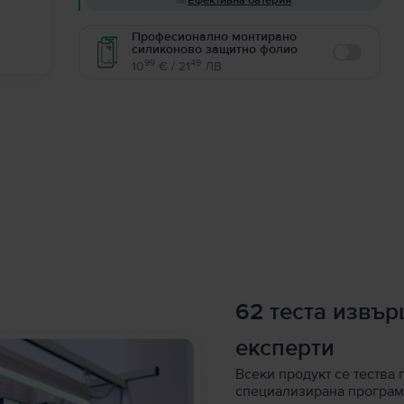
Ефективна батерия
Професионално монтирано
силиконово защитно фолио
Enable
99
49
10
€ / 21
ЛВ
62 теста извъ
експерти
Всеки продукт се тества 
специализирана програм