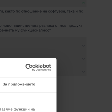
, както по отношение на софтуера, така и по
о ново. Единствената разлика от нов продукт
пречната му функционалност.
За приложението
не
ставяме функции на