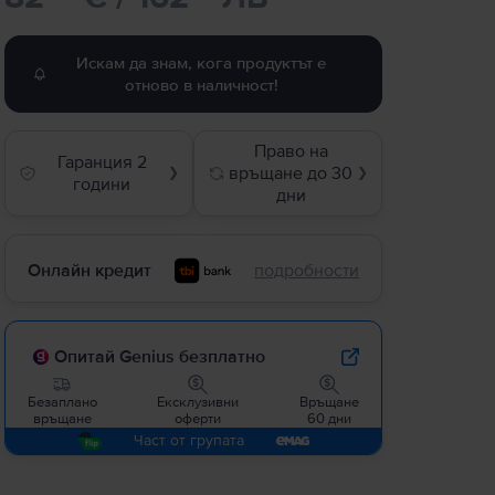
Искам да знам, кога продуктът е
отново в наличност!
Право на
Гаранция 2
връщане до 30
❯
❯
години
дни
Онлайн кредит
подробности
Опитай Genius безплатно
Безаплано
Ексклузивни
Връщане
връщане
оферти
60 дни
Част от групата