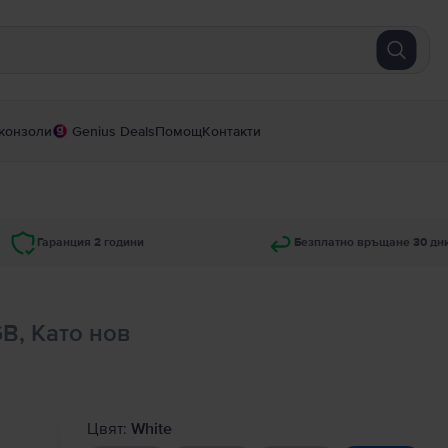
конзоли
Genius Deals
Помощ
Контакти
Гаранция 2 години
Безплатно връщане 30 дн
GB, Като нов
Цвят:
White