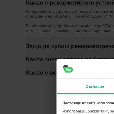
Какво е ремаркетирано устро
Реновираното устройство е такова, което вече
отношение на хардуера. При необходимост, то
Реновираното устройство преминава до 67 теста
от магазина е, че може да има леки признаци 
Защо да купиш ремаркетирано
Какво значи здраве на батери
Какво е включено в кутията?
Съгласие
С
Настоящият сайт използва
Използваме „бисквитки“, з