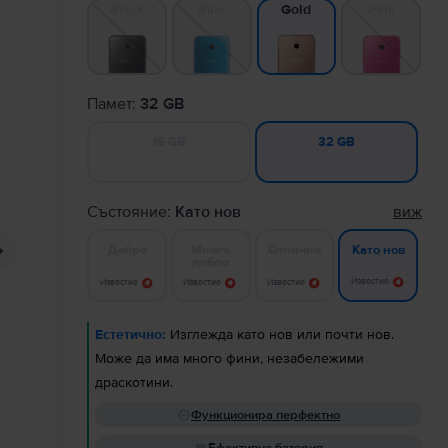
Black
Blue
Pink
Gold
Памет:
32 GB
16 GB
32 GB
Състояние:
Като нов
виж
Добро
Много
Отлично
Като нов
добро
Известие
Известие
Известие
Известие
Естетично:
Изглежда като нов или почти нов.
Може да има много фини, незабележими
драскотини.
Функционира перфектно