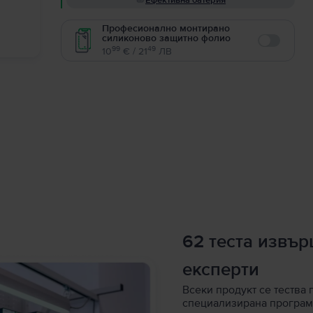
Ефективна батерия
Професионално монтирано
силиконово защитно фолио
Enable
99
49
10
€ / 21
ЛВ
62 теста извъ
експерти
Всеки продукт се тества 
специализирана програм