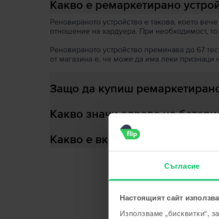
Какво е ремаркетирано устро
Реновираното устройство е такова, което вече
отношение на хардуера. При необходимост, то
Реновираното устройство преминава до 67 теста
от магазина е, че може да има леки признаци 
Защо да купиш ремаркетирано
Какво значи здраве на батери
Какво е включено в кутията?
Съгласие
С
Настоящият сайт използва
Използваме „бисквитки“, з