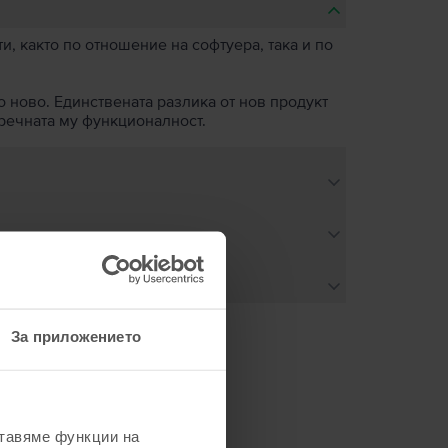
, както по отношение на софтуера, така и по
о ново. Единствената разлика от нов продукт
пречната му функционалност.
За приложението
не
ставяме функции на