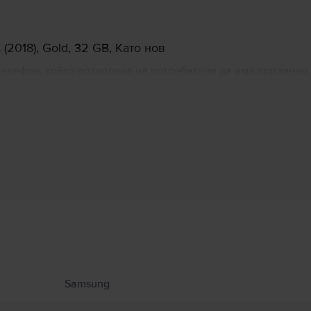
2018), Gold, 32 GB, Като нов
D телефон, който позволява на потребителя да има прилич
apdragon 425, заедно с 2GB/3GB RAM и двете камери, за се
нето на смартфон.
Информация за производителя
 свързани с продукта.
Samsung