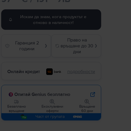
Искам да знам, кога продуктът е
отново в наличност!
Право на
Гаранция 2
връщане до 30
❯
❯
години
дни
Онлайн кредит
подробности
Опитай Genius безплатно
Безаплано
Ексклузивни
Връщане
връщане
оферти
60 дни
Част от групата