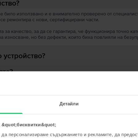
йство?
 е било използвано и е внимателно проверено от специалисти
 се ремонтира с нови, сертифицирани части.
 за качество, за да се гарантира, че функционира точно кат
на износване, но без дефекти, които биха повлияли на безу
 устройство?
ята?
Детайли
ходни продукти с твоето търсе
 &quot;бисквитки&quot;
а да персонализираме съдържанието и рекламите, да предо