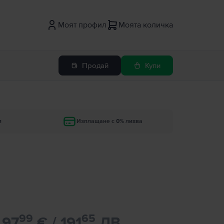
Моят профил
Моята количка
Продай
Купи
и
Изплащане с 0% лихва
99
65
97
€ / 191
ЛВ