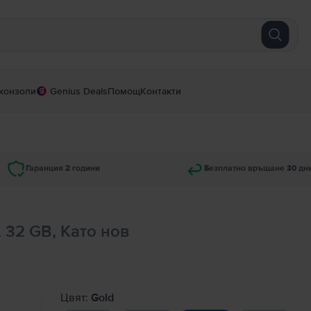
конзоли
Genius Deals
Помощ
Контакти
Гаранция 2 години
Безплатно връщане 30 дн
, 32 GB, Като нов
Цвят:
Gold