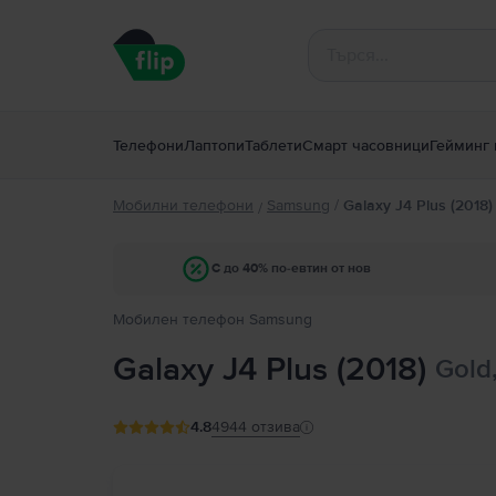
Телефони
Лаптопи
Таблети
Смарт часовници
Гейминг 
Мобилни телефони
Samsung
/
Galaxy J4 Plus (2018)
/
С до 40% по-евтин от нов
Мобилен телефон Samsung
Galaxy J4 Plus (2018)
Gold
4.8
4944
отзива