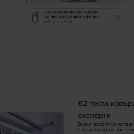
Ефективна батерия
Професионално монтирано
силиконово защитно фолио
Enable
99
49
10
€ / 21
ЛВ
62 теста извъ
експерти
Всеки продукт се тества 
специализирана програм