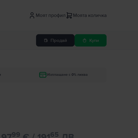
Моят профил
Моята количка
Продай
Купи
и
Изплащане с 0% лихва
99
65
97
€ / 191
ЛВ