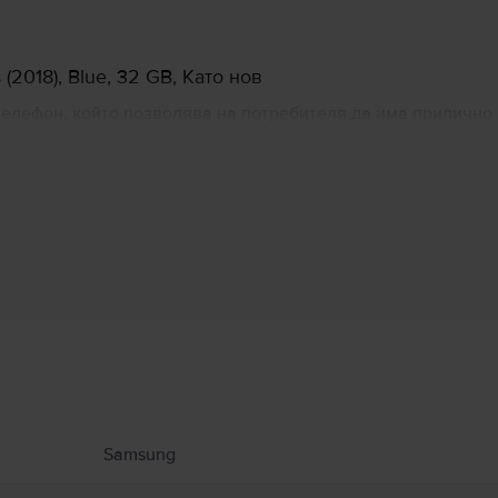
2018), Blue, 32 GB, Като нов
D телефон, който позволява на потребителя да има прилич
apdragon 425, заедно с 2GB/3GB RAM и двете камери, за се
нето на смартфон.
Информация за производителя
 свързани с продукта.
Samsung