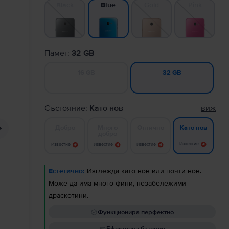
Black
Gold
Pink
Blue
Памет:
32 GB
16 GB
32 GB
Състояние:
Като нов
виж
Добро
Много
Отлично
Като нов
добро
Известие
Известие
Известие
Известие
Естетично:
Изглежда като нов или почти нов.
Може да има много фини, незабележими
драскотини.
Функционира перфектно