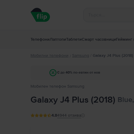
Телефони
Лаптопи
Таблети
Смарт часовници
Гейминг 
Мобилни телефони
Samsung
/
Galaxy J4 Plus (2018)
/
С до 40% по-евтин от нов
Мобилен телефон Samsung
Galaxy J4 Plus (2018)
Blue
4.8
4944
отзива