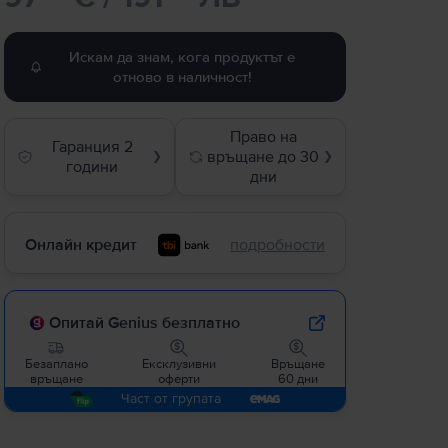
Искам да знам, кога продуктът е
отново в наличност!
Право на
Гаранция 2
връщане до 30
❯
❯
години
дни
Онлайн кредит
подробности
Опитай Genius безплатно
Безаплано
Ексклузивни
Връщане
връщане
оферти
60 дни
Част от групата