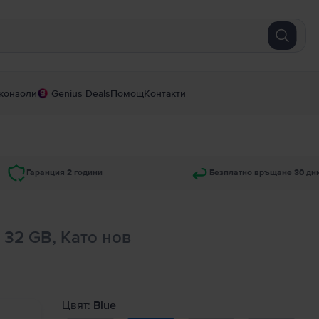
конзоли
Genius Deals
Помощ
Контакти
Гаранция 2 години
Безплатно връщане 30 дн
, 32 GB, Като нов
Цвят:
Blue