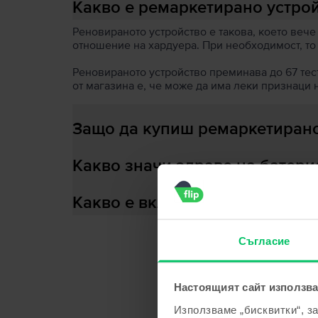
Какво е ремаркетирано устро
Реновираното устройство е такова, което вече
отношение на хардуера. При необходимост, то
Реновираното устройство преминава до 67 теста
от магазина е, че може да има леки признаци 
Защо да купиш ремаркетирано
Какво значи здраве на батери
Какво е включено в кутията?
Съгласие
С
Настоящият сайт използва
Използваме „бисквитки“, з