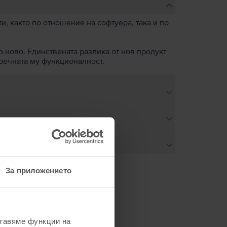
, както по отношение на софтуера, така и по
о ново. Единствената разлика от нов продукт
пречната му функционалност.
За приложението
не
ставяме функции на