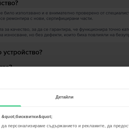
йство?
 е било използвано и е внимателно проверено от специалисти
 се ремонтира с нови, сертифицирани части.
 за качество, за да се гарантира, че функционира точно кат
на износване, но без дефекти, които биха повлияли на безу
 устройство?
ята?
Детайли
ходни продукти с твоето търсе
 &quot;бисквитки&quot;
а да персонализираме съдържанието и рекламите, да предо