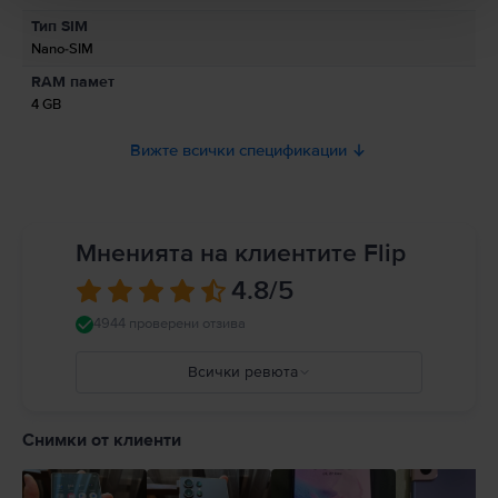
Информация относно предупрежденията за безопасност
Тип SIM
свързани с продукта.
Nano-SIM
Моля, прочетете ръководството.
RAM памет
4 GB
Вижте всички спецификации
Мненията на клиентите Flip
4.8
/5
4944 проверени отзива
Всички ревюта
5
4
Снимки от клиенти
3
2