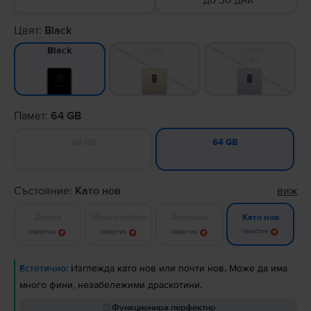
до 30 дни
Цвят:
Black
Gold
Orchid
Black
Gray
Памет:
64 GB
32 GB
64 GB
Състояние:
Като нов
виж
Добро
Много добро
Отлично
Като нов
Известие
Известие
Известие
Известие
Естетично:
Изглежда като нов или почти нов. Може да има
много фини, незабележими драскотини.
Функционира перфектно