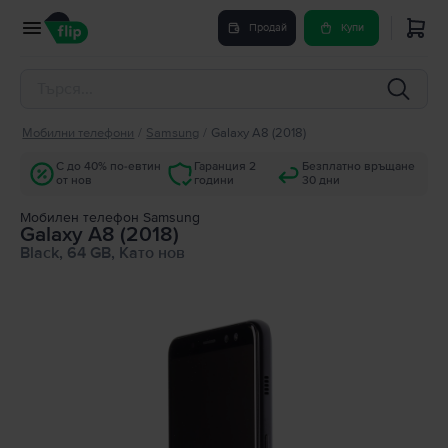
Продай
Купи
Мобилни телефони
/
Samsung
/
Galaxy A8 (2018)
С до 40% по-евтин
Гаранция 2
Безплатно връщане
от нов
години
30 дни
Мобилен телефон Samsung
Galaxy A8 (2018)
Black, 64 GB, Като нов