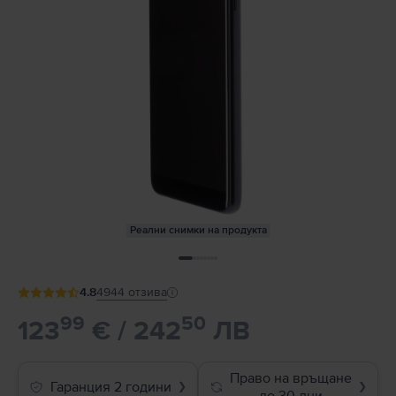
Реални снимки на продукта
4.8
4944
отзива
99
50
123
€ / 242
ЛВ
Право на връщане
Гаранция 2 години
❯
❯