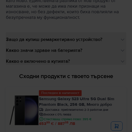
като ново. Единствената разлика от нов продукт от
магазина е, че може да има леки признаци на
износване, но без дефекти, които биха повлияли на
безупречната му функционалност.
Защо да купиш ремаркетирано устройство?
Какво значи здраве на батерията?
Какво е включено в кутията?
Сходни продукти с твоето търсене
Последен в наличност
Samsung Galaxy S23 Ultra 5G Dual Sim
Phantom Black, 256 GB, Много добро
Доставка:
приблизително 2-3 работни дни
Вноски с 0% лихва
Спестяваш спрямо Ново: 395 €
99
93
453
€ / 887
ЛВ