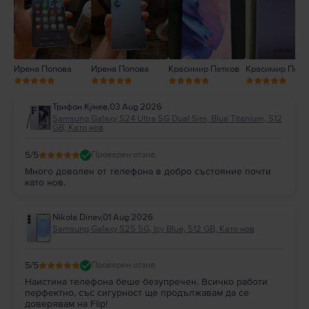
1
Ирена Попова
Ирена Попова
Красимир Петков
Красимир Петк
Трифон Кунев
,
03 Aug 2026
Samsung Galaxy S24 Ultra 5G Dual Sim, Blue Titanium, 512
GB, Като нов
5
/5
Проверен отзив
Много доволен от телефона в добро състояние почти
като нов.
Nikola Dinev
,
01 Aug 2026
Samsung Galaxy S25 5G, Icy Blue, 512 GB, Като нов
5
/5
Проверен отзив
Наистина телефона беше безупречен. Всичко работи
перфектно, със сигурност ще продължавам да се
доверявам на Flip!