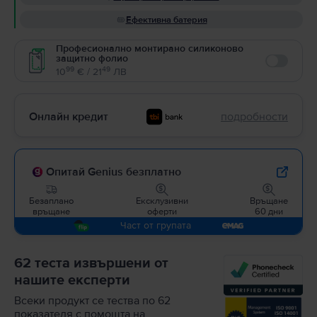
Ефективна батерия
Професионално монтирано силиконово
защитно фолио
Enable
99
49
10
€ / 21
ЛВ
Онлайн кредит
подробности
Опитай Genius безплатно
Безаплано
Ексклузивни
Връщане
връщане
оферти
60 дни
Част от групата
62 теста извършени от
нашите експерти
Всеки продукт се тества по 62
показателя с помощта на