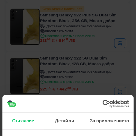
Ограничена наличност
Samsung Galaxy S22 Plus 5G Dual Sim
Phantom Black, 256 GB, Много добро
Доставка:
приблизително 2-3 работни дни
Вноски с 0% лихва
Спестяваш спрямо Ново: 228 €
99
11
313
€ / 614
ЛВ
Samsung Galaxy S22 5G Dual Sim
Phantom Black, 128 GB, Много добро
Доставка:
приблизително 2-3 работни дни
Вноски с 0% лихва
Спестяваш спрямо Ново: 234 €
99
00
225
€ / 442
ЛВ
Съгласие
Детайли
За приложението