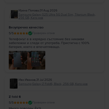
Ирена Попова
,
01 Aug 2026
Samsung Galaxy S25 Ultra 5G Dual Sim, Titanium Black,
256 GB, Като нов
Безупречно качество
5
/5
Проверен отзив
Телефонът е в изрядно състояние без никакви
забележки и следи от употреба. Пристигна с 100%
батерия, което е впечатляващо.
Иво Иванов
,
31 Jul 2026
Samsung Galaxy Z Fold6, Black, 256 GB, Като нов
Z fold 6
5
/5
Проверен отзив
Много доволен 👍🤝