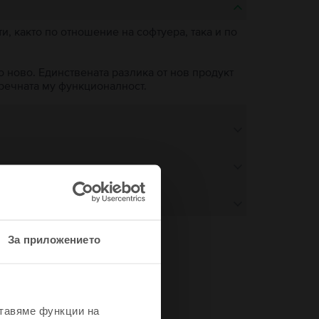
, както по отношение на софтуера, така и по
о ново. Единствената разлика от нов продукт
пречната му функционалност.
За приложението
не
ставяме функции на