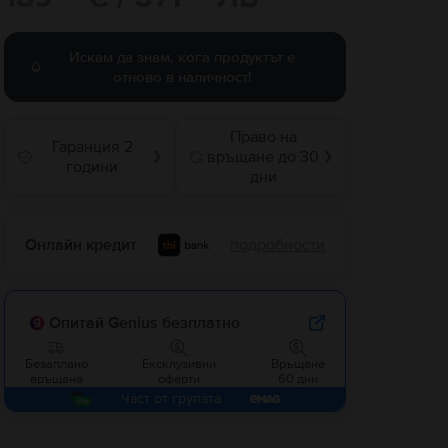
Искам да знам, кога продуктът е
отново в наличност!
Право на
Гаранция 2
връщане до 30
❯
❯
години
дни
Онлайн кредит
подробности
Опитай Genius безплатно
Безаплано
Ексклузивни
Връщане
връщане
оферти
60 дни
Част от групата