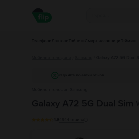
Телефони
Лаптопи
Таблети
Смарт часовници
Гейминг 
Мобилни телефони
Samsung
/
Galaxy A72 5G Dual 
/
С до 40% по-евтин от нов
Мобилен телефон Samsung
Galaxy A72 5G Dual Sim
4.8
4944
отзива