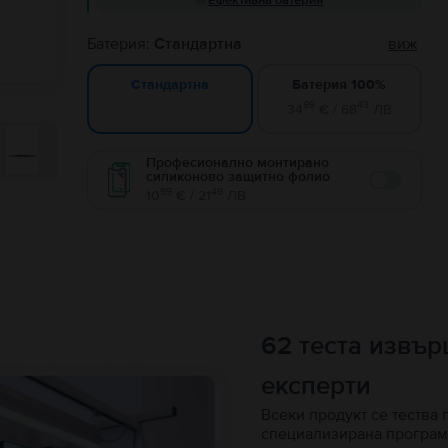
Ефективна батерия
Батерия:
Стандартна
виж
Батерия 100%
Стандартна
99
43
34
€ / 68
ЛВ
Професионално монтирано
силиконово защитно фолио
Enable
99
49
10
€ / 21
ЛВ
62 теста извъ
експерти
Всеки продукт се тества 
специализирана програм