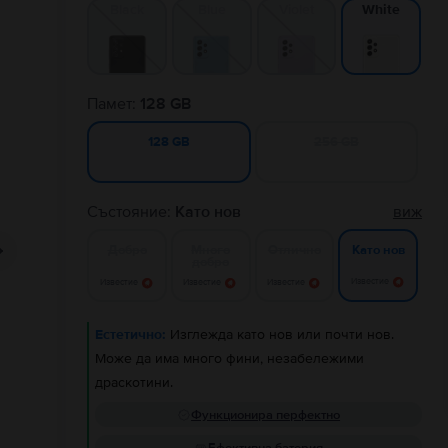
Black
Blue
Violet
White
Памет:
128 GB
256 GB
128 GB
Състояние:
Като нов
виж
Добро
Много
Отлично
Като нов
добро
Известие
Известие
Известие
Известие
Естетично:
Изглежда като нов или почти нов.
Може да има много фини, незабележими
драскотини.
Функционира перфектно