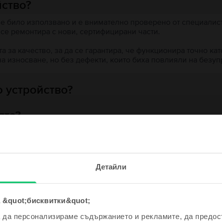
йство?
 е било използвано и е внимателно проверено от специалисти
 се ремонтира с нови, сертифицирани части.
 за качество, за да се гарантира, че функционира точно кат
на износване, но без дефекти, които биха повлияли на безу
 устройство?
ята?
е и спечели!
Детайли
одно устройство ще бъде дори
е по-евтино!
ходни продукти с твоето търсе
 &quot;бисквитки&quot;
а да персонализираме съдържанието и рекламите, да предо