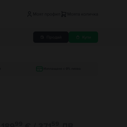
Моят профил
Моята количка
Продай
Купи
и
Изплащане с 0% лихва
99
59
189
€ / 371
ЛВ