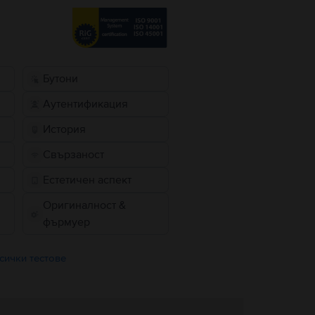
Бутони
Аутентификация
История
Свързаност
Естетичен аспект
Оригиналност &
фърмуер
сички тестове