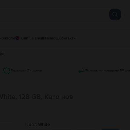
конзоли
Genius Deals
Помощ
Контакти
Sim
Гаранция 2 години
Безплатно връщане 30 дн
White, 128 GB, Като нов
Цвят:
White