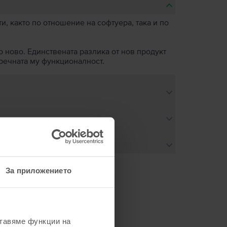
, както по отношение на софтуера, така и по
о ново. Единствената разлика от нов продукт
пречната му функционалност.
За приложението
не
ставяме функции на