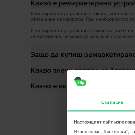
Какво е ремаркетирано устро
Реновираното устройство е такова, което вече
отношение на хардуера. При необходимост, то
Реновираното устройство преминава до 67 теста
от магазина е, че може да има леки признаци 
Защо да купиш ремаркетирано
Какво значи здраве на батери
Какво е включено в кутията?
Съгласие
С
Настоящият сайт използва
Използваме „бисквитки“, з