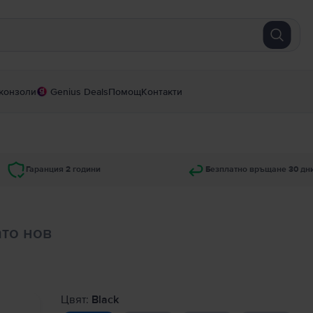
конзоли
Genius Deals
Помощ
Контакти
Гаранция 2 години
Безплатно връщане 30 дн
ато нов
Цвят:
Black