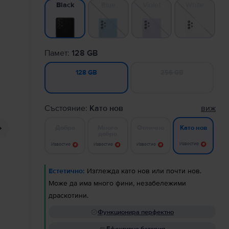
Blue
Violet
White
Black
Памет:
128 GB
256 GB
128 GB
Състояние:
Като нов
виж
Добро
Много
Отлично
Като нов
добро
Известие
Известие
Известие
Известие
Естетично:
Изглежда като нов или почти нов.
Може да има много фини, незабележими
драскотини.
Функционира перфектно