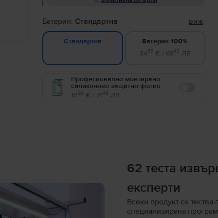
Ефективна батерия
Батерия:
Стандартна
виж
Батерия 100%
Стандартна
99
43
34
€ / 68
ЛВ
Професионално монтирано
силиконово защитно фолио
Enable
99
49
10
€ / 21
ЛВ
62 теста извъ
експерти
Всеки продукт се тества 
специализирана програм