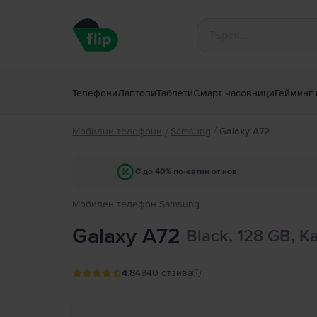
Телефони
Лаптопи
Таблети
Смарт часовници
Гейминг 
Мобилни телефони
Samsung
/
Galaxy A72
/
С до 40% по-евтин от нов
Мобилен телефон Samsung
Galaxy A72
Black, 128 GB, К
4.8
4940
отзива