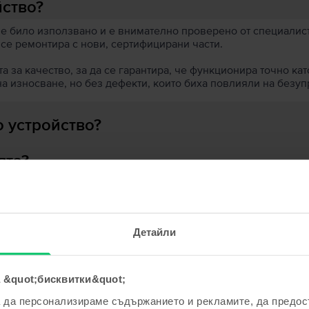
йство?
 е било използвано и е внимателно проверено от специалисти
 се ремонтира с нови, сертифицирани части.
 за качество, за да се гарантира, че функционира точно кат
на износване, но без дефекти, които биха повлияли на безу
 устройство?
ята?
Детайли
ходни продукти с твоето търсе
 &quot;бисквитки&quot;
а да персонализираме съдържанието и рекламите, да предо