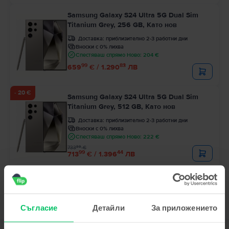
Samsung Galaxy S24 Ultra 5G Dual Sim
Titanium Grey, 256 GB, Като нов
Доставка:
приблизително 2-3 работни дни
Вноски с 0% лихва
Спестяваш спрямо Ново: 204 €
99
83
659
€ / 1.290
ЛВ
- 20 €
Samsung Galaxy S24 Ultra 5G Dual Sim
Titanium Grey, 512 GB, Като нов
Доставка:
приблизително 2-3 работни дни
Вноски с 0% лихва
Спестяваш спрямо Ново: 222 €
99
733
€
99
44
713
€ / 1.396
ЛВ
Съгласие
Детайли
За приложението