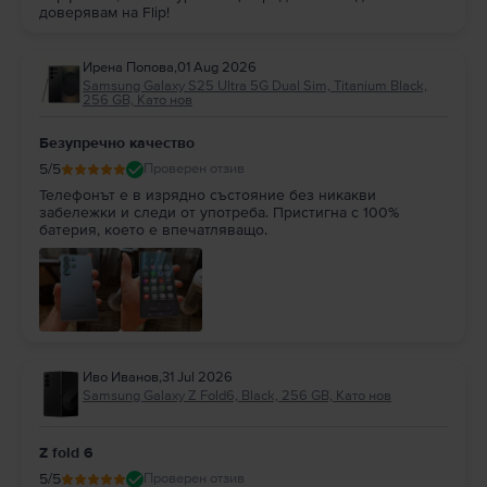
доверявам на Flip!
Ирена Попова
,
01 Aug 2026
Samsung Galaxy S25 Ultra 5G Dual Sim, Titanium Black,
256 GB, Като нов
Безупречно качество
5
/5
Проверен отзив
Телефонът е в изрядно състояние без никакви
забележки и следи от употреба. Пристигна с 100%
батерия, което е впечатляващо.
Иво Иванов
,
31 Jul 2026
Samsung Galaxy Z Fold6, Black, 256 GB, Като нов
Z fold 6
5
/5
Проверен отзив