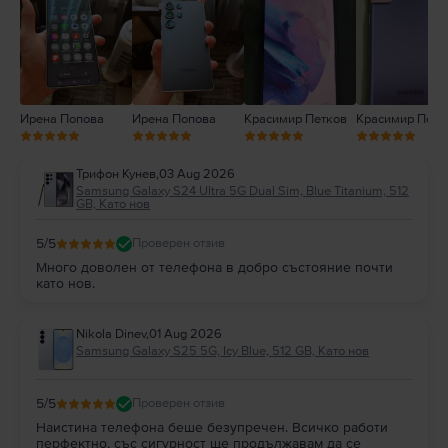
2
1
Ирена Попова
Ирена Попова
Красимир Петков
Красимир Петк
Трифон Кунев
,
03 Aug 2026
Samsung Galaxy S24 Ultra 5G Dual Sim, Blue Titanium, 512
GB, Като нов
5
/5
Проверен отзив
Много доволен от телефона в добро състояние почти
като нов.
Nikola Dinev
,
01 Aug 2026
Samsung Galaxy S25 5G, Icy Blue, 512 GB, Като нов
5
/5
Проверен отзив
Наистина телефона беше безупречен. Всичко работи
перфектно, със сигурност ще продължавам да се