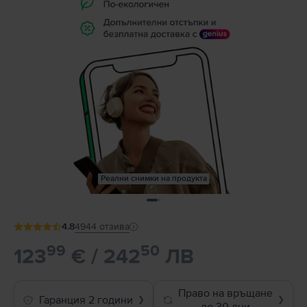
Реални снимки на продукта
4.8
4944
отзива
99
50
123
€ / 242
ЛВ
Право на връщане
Гаранция 2 години
❯
❯