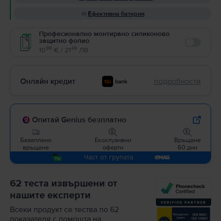
Ефективна батерия
Професионално монтирано силиконово
защитно фолио
Enable
99
49
10
€ / 21
ЛВ
Онлайн кредит
подробности
Опитай Genius безплатно
Безаплано
Ексклузивни
Връщане
връщане
оферти
60 дни
Част от групата
62 теста извършени от
нашите експерти
Всеки продукт се тества по 62
показателя с помощта на