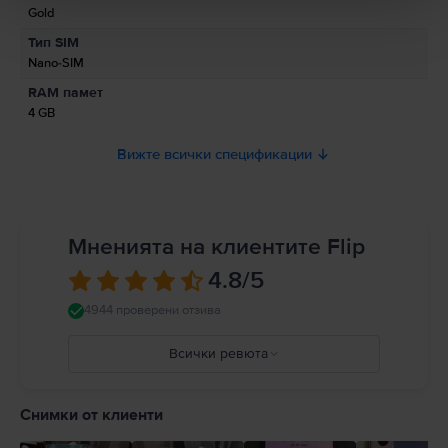
Gold
Информация относно предупрежденията за безопасност
Тип SIM
свързани с продукта.
Nano-SIM
Моля, прочетете ръководството.
RAM памет
4 GB
Вижте всички спецификации
Мненията на клиентите Flip
4.8
/5
4944 проверени отзива
Всички ревюта
5
4
Снимки от клиенти
3