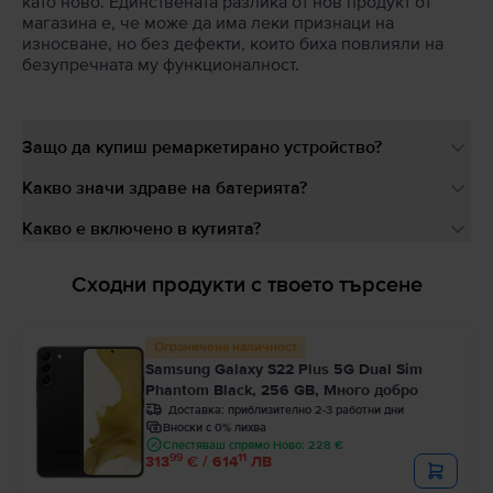
като ново. Единствената разлика от нов продукт от
магазина е, че може да има леки признаци на
износване, но без дефекти, които биха повлияли на
безупречната му функционалност.
Защо да купиш ремаркетирано устройство?
Какво значи здраве на батерията?
Какво е включено в кутията?
Сходни продукти с твоето търсене
Ограничена наличност
Samsung Galaxy S22 Plus 5G Dual Sim
Phantom Black, 256 GB, Много добро
Доставка:
приблизително 2-3 работни дни
Вноски с 0% лихва
Спестяваш спрямо Ново: 228 €
99
11
313
€ / 614
ЛВ