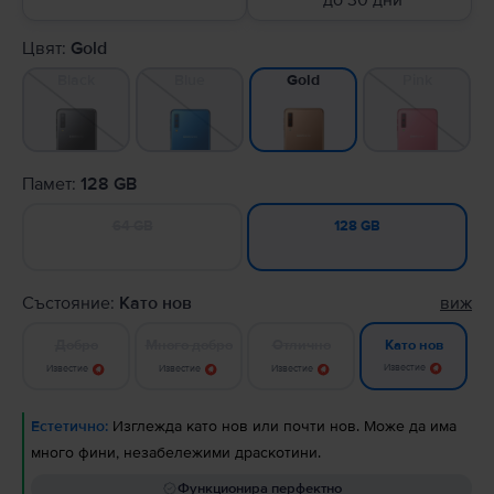
до 30 дни
Цвят:
Gold
Black
Blue
Pink
Gold
Памет:
128 GB
64 GB
128 GB
Състояние:
Като нов
виж
Добро
Много добро
Отлично
Като нов
Известие
Известие
Известие
Известие
Естетично:
Изглежда като нов или почти нов. Може да има
много фини, незабележими драскотини.
Функционира перфектно