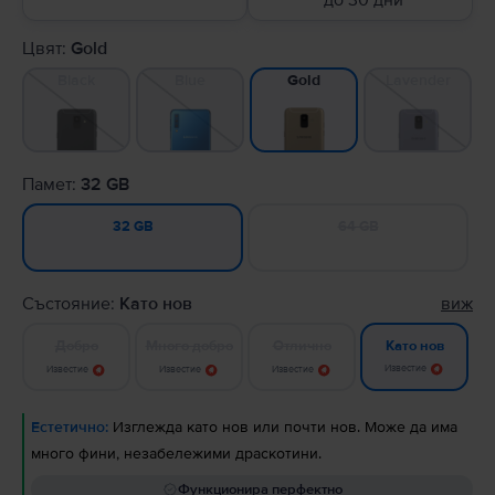
до 30 дни
Цвят:
Gold
Black
Blue
Lavender
Gold
Памет:
32 GB
64 GB
32 GB
Състояние:
Като нов
виж
Добро
Много добро
Отлично
Като нов
Известие
Известие
Известие
Известие
Естетично:
Изглежда като нов или почти нов. Може да има
много фини, незабележими драскотини.
Функционира перфектно