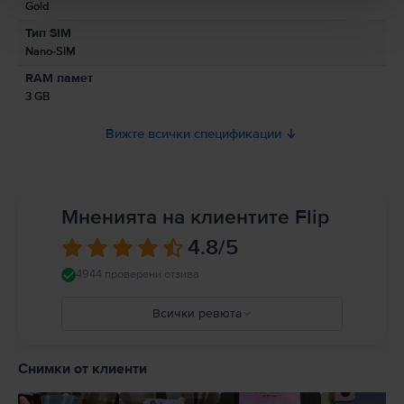
Gold
Информация относно предупрежденията за безопасност
Тип SIM
свързани с продукта.
Nano-SIM
Моля, прочетете ръководството.
RAM памет
3 GB
Вижте всички спецификации
Мненията на клиентите Flip
4.8
/5
4944 проверени отзива
Всички ревюта
5
4
Снимки от клиенти
3
2