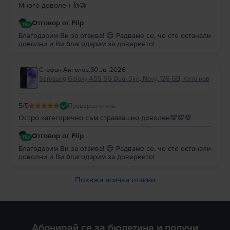
Много доволен 👍🤝
Отговор от Flip
Благодарим Ви за отзива! 😊 Радваме се, че сте останали
доволни и Ви благодарим за доверието!
Стефан Ангелов
,
30 Jul 2026
Samsung Galaxy A55 5G Dual Sim, Navy, 128 GB, Като нов
5
/5
Проверен отзив
Остро категорично съм страааашно доволен💯💯💯
Отговор от Flip
Благодарим Ви за отзива! 😊 Радваме се, че сте останали
доволни и Ви благодарим за доверието!
Покажи всички отзиви
Абонирай се за бюлетина и получи