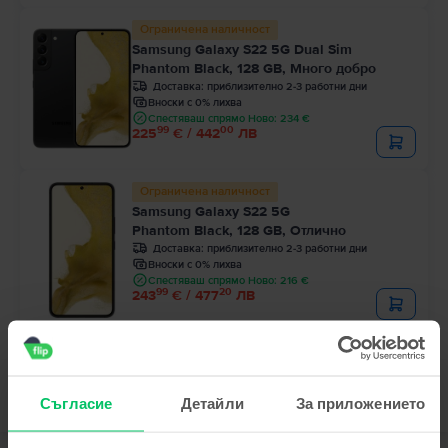
Ограничена наличност
Samsung Galaxy S22 5G Dual Sim
Phantom Black, 128 GB, Много добро
Доставка:
приблизително 2-3 работни дни
Вноски с 0% лихва
Спестяваш спрямо Ново: 234 €
99
00
225
€ / 442
ЛВ
Ограничена наличност
Samsung Galaxy S22 5G
Phantom Black, 128 GB, Отлично
Доставка:
приблизително 2-3 работни дни
Вноски с 0% лихва
Спестяваш спрямо Ново: 216 €
99
20
243
€ / 477
ЛВ
Съгласие
Детайли
За приложението