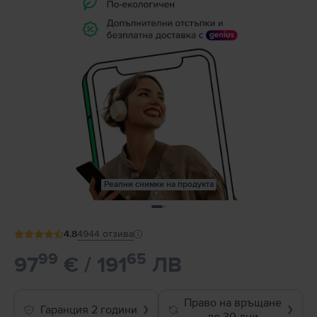
Реални снимки на продукта
4.8
4944
отзива
99
65
97
€ / 191
ЛВ
Право на връщане
Гаранция 2 години
❯
❯