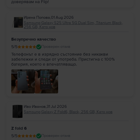
доверявам на Flip!
Ирена Попова
,
01 Aug 2026
Samsung Galaxy S25 Ultra 5G Dual Sim, Titanium Black,
256 GB, Като нов
Безупречно качество
5
/5
Проверен отзив
Телефонът е в изрядно състояние без никакви
забележки и следи от употреба. Пристигна с 100%
батерия, което е впечатляващо.
Иво Иванов
,
31 Jul 2026
Samsung Galaxy Z Fold6, Black, 256 GB, Като нов
Z fold 6
5
/5
Проверен отзив