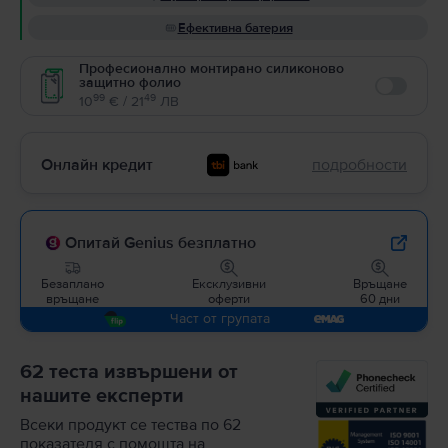
Ефективна батерия
Професионално монтирано силиконово
защитно фолио
Enable
99
49
10
€ / 21
ЛВ
Онлайн кредит
подробности
Опитай Genius безплатно
Безаплано
Ексклузивни
Връщане
връщане
оферти
60 дни
Част от групата
62 теста извършени от
нашите експерти
Всеки продукт се тества по 62
показателя с помощта на