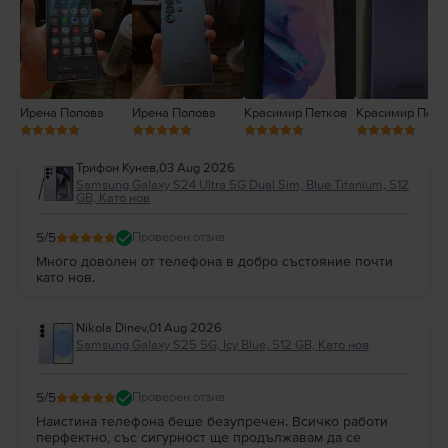
1
Ирена Попова
Ирена Попова
Красимир Петков
Красимир Петк
Трифон Кунев
,
03 Aug 2026
Samsung Galaxy S24 Ultra 5G Dual Sim, Blue Titanium, 512
GB, Като нов
5
/5
Проверен отзив
Много доволен от телефона в добро състояние почти
като нов.
Nikola Dinev
,
01 Aug 2026
Samsung Galaxy S25 5G, Icy Blue, 512 GB, Като нов
5
/5
Проверен отзив
Наистина телефона беше безупречен. Всичко работи
перфектно, със сигурност ще продължавам да се