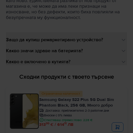
като ново. Единствената разлика от нов продукт от
магазина е, че може да има леки признаци на
износване, но без дефекти, които биха повлияли на
безупречната му функционалност.
Защо да купиш ремаркетирано устройство?
Какво значи здраве на батерията?
Какво е включено в кутията?
Сходни продукти с твоето търсене
Ограничена наличност
Samsung Galaxy S22 Plus 5G Dual Sim
Phantom Black, 256 GB, Много добро
Доставка:
приблизително 2-3 работни дни
Вноски с 0% лихва
Спестяваш спрямо Ново: 228 €
99
11
313
€ / 614
ЛВ