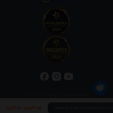
©
2026
Flip.bg
- All rights reserved.
Flip.ro
Flip.gr
Rejoy.hu
99
00
Искам да знам, кога продуктът е от
225
€ / 442
ЛВ