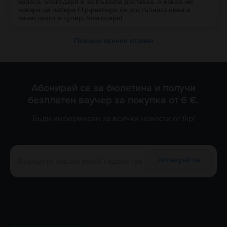
хареса. Благодаря и за бързата доставка. А какво ме
накара да избера Flip-разбира се достъпната цена и
качеството е супер. Благодаря!
Покажи всички отзиви
Абонирай се за бюлетина и получи
безплатен ваучер за покупка от 6 €.
Бъди информиран за всички новости от flip!
Абонирай се