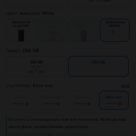
до 30 дни
Цвят:
Awesome White
Awesome
Awesome
Awesome
Awesome
Graphite
Lime
Violet
White
Памет:
256 GB
128 GB
256 GB
-41 € /
19
80
ЛВ
Състояние:
Като нов
виж
Добро
Много добро
Отлично
Като нов
Известие
Известие
Известие
Известие
Естетично:
Изглежда като нов или почти нов. Може да има
много фини, незабележими драскотини.