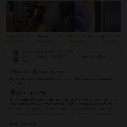
2
1
Ирена Попова
Ирена Попова
Красимир Петков
Красимир Петк
Марияна Станева
,
04 Feb 2026
Samsung Galaxy A54 5G, Awesome Lime, 128 GB, Като
нов
4
/5
Проверен отзив
Батерията не издържа по много. Трябва да се зарежда
всеки ден
Отговор от Flip
Благодарим Ви за обратната връзка! Имайте предвид, че
изхабяването на батерията на един телефон зависи от
начина, по който той се използва и е нормален процес
при употребата на устройството. В случай, че срещате
затруднение с телефона, ние предлагаме 24 месеца
гаранция и можете да го изпратите към нас в този
Виж повече
период, за да бъде проверен от техник в наш сервиз.