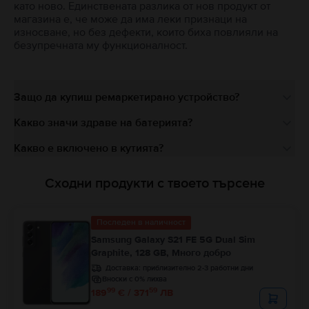
като ново. Единствената разлика от нов продукт от
магазина е, че може да има леки признаци на
износване, но без дефекти, които биха повлияли на
безупречната му функционалност.
Защо да купиш ремаркетирано устройство?
Какво значи здраве на батерията?
Какво е включено в кутията?
Сходни продукти с твоето търсене
Последен в наличност
Samsung Galaxy S21 FE 5G Dual Sim
Graphite, 128 GB, Много добро
Доставка:
приблизително 2-3 работни дни
Вноски с 0% лихва
99
59
189
€ / 371
ЛВ