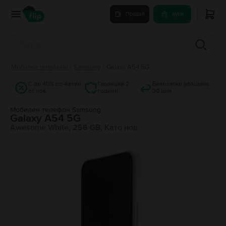
Продай
Купи
Мобилни телефони
/
Samsung
/
Galaxy A54 5G
С до 40% по-евтин
Гаранция 2
Безплатно връщане
от нов
години
30 дни
Мобилен телефон Samsung
Galaxy A54 5G
Awesome White, 256 GB, Като нов