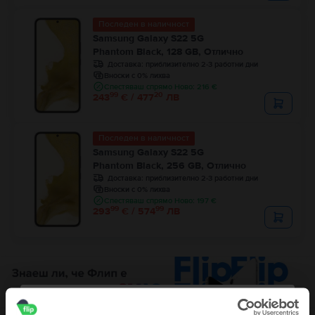
Последен в наличност
Samsung Galaxy S22 5G
Phantom Black, 128 GB, Отлично
Доставка:
приблизително 2-3 работни дни
Вноски с 0% лихва
Спестяваш спрямо Ново: 216 €
99
20
243
€ / 477
ЛВ
Последен в наличност
Samsung Galaxy S22 5G
Phantom Black, 256 GB, Отлично
Доставка:
приблизително 2-3 работни дни
Вноски с 0% лихва
Спестяваш спрямо Ново: 197 €
99
99
293
€ / 574
ЛВ