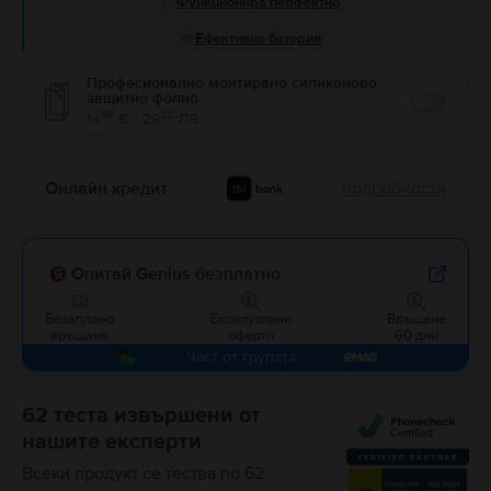
Функционира перфектно
Ефективна батерия
Професионално монтирано силиконово
защитно фолио
Enable
99
32
14
€ / 29
ЛВ
Онлайн кредит
подробности
Опитай Genius безплатно
Безаплано
Ексклузивни
Връщане
връщане
оферти
60 дни
Част от групата
62 теста извършени от
нашите експерти
Всеки продукт се тества по 62