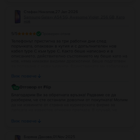
Ако можем да помогнем с допълнителна информация,
Ви очакваме на лайв чата на сайта (балончето в десния
Стефан Николов
,
27 Jan 2026
долен ъгъл) или на имейл адрес contact@flip.bg, за да
Samsung Galaxy A54 5G, Awesome Violet, 256 GB, Като
съдействаме.
нов
5
/5
Проверен отзив
Телефонът пристигна за три работни дни след
поръчката, опакован в кутия и с допълнителен нов
кабел type C към type C. Както беше написано и в
описанието, действително състоянието му беше като на
нов, няма никакви видими драскотини. Беше подготвен
за ползване с нови ъкаунти. Единствената ми забележка
е, че така и не получих СМС уведомление за пратката от
Виж повече
Еконт, поради което се забавих и с получаването му.
Отговор от Flip
Благодарим Ви за обратната връзка! Радваме се да
разберем, че сте останали доволни от покупката! Молим
да ни извините от страна на куриерската фирма за
липсата на известие относно пратката. В случай, че
можем да помогнем с допълнителна информация, Ви
очакваме на лайв чата на сайта (балончето в десния
Виж повече
долен ъгъл) или на имейл адрес contact@flip.bg, за да
съдействаме. :)
Боряна Дакова
,
01 Nov 2025