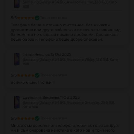
Samsung Galaxy A54 5G, Awesome Lime, 128 GB, Като
нов
5
/5
Проверен отзив
Телефона беше в отлично състояние. Без никакви
драскотина или други забележки относно външния вид.
За момента не създава никакви проблеми. Доставката
беше бърза и телефона беше добре опакован.
Петър Николов
,
15 Oct 2025
Samsung Galaxy A54 5G, Awesome White, 128 GB, Като
нов
5
/5
Проверен отзив
Всичко е шест точки !
Цветелина Василева
,
11 Oct 2025
Samsung Galaxy A54 5G, Awesome Graphite, 256 GB,
Като нов
5
/5
Проверен отзив
Много съм доволна от телефона,поръчах го за съпруга
ми и съм очарована наистина е като нов и той много