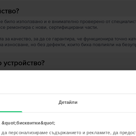
йство?
 е било използвано и е внимателно проверено от специалисти
 се ремонтира с нови, сертифицирани части.
 за качество, за да се гарантира, че функционира точно кат
на износване, но без дефекти, които биха повлияли на безу
 устройство?
ята?
Детайли
 &quot;бисквитки&quot;
ходни продукти с твоето търсе
а да персонализираме съдържанието и рекламите, да предо