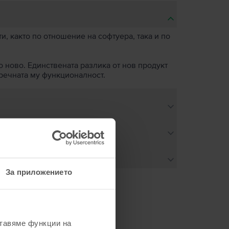
, както по отношение на софтуера, така и по
о ново. Единствената разлика от нов продукт
пречната му функционалност.
За приложението
не
ставяме функции на