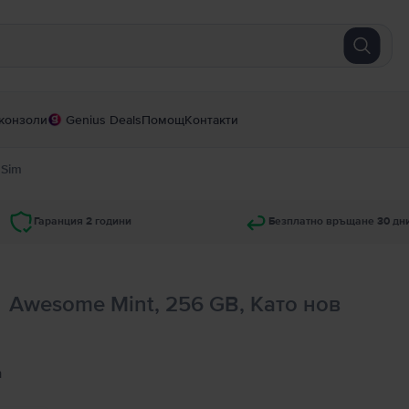
конзоли
Genius Deals
Помощ
Контакти
 Sim
Гаранция 2 години
Безплатно връщане 30 дн
m
Awesome Mint, 256 GB, Като нов
а