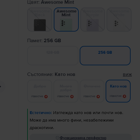
Цвят:
Awesome Mint
Awesome
Awesome
Awesome
Awesome
Black
Purple
White
Mint
Памет:
256 GB
128 GB
256 GB
Състояние:
Като нов
виж
Добро
Много
Отлично
Като нов
добро
Известие
Известие
Известие
Известие
Естетично:
Изглежда като нов или почти нов.
Може да има много фини, незабележими
драскотини.
Функционира перфектно