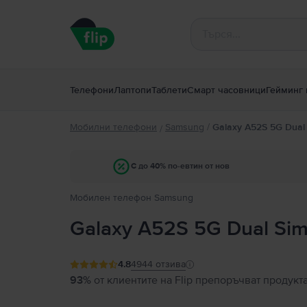
Телефони
Лаптопи
Таблети
Смарт часовници
Гейминг 
Мобилни телефони
Samsung
/
Galaxy A52S 5G Dual
/
С до 40% по-евтин от нов
Мобилен телефон Samsung
Galaxy A52S 5G Dual Si
4.8
4944
отзива
93%
от клиентите на Flip препоръчват продукт