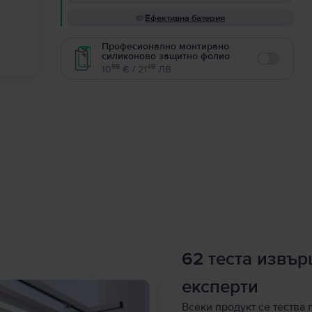
Ефективна батерия
Професионално монтирано
силиконово защитно фолио
Enable
99
49
10
€ / 21
ЛВ
62 теста извъ
експерти
Всеки продукт се тества 