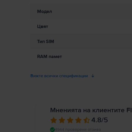
Модел
Цвят
Тип SIM
RAM памет
Вижте всички спецификации
Мненията на клиентите Fl
4.8
/5
4944 проверени отзива