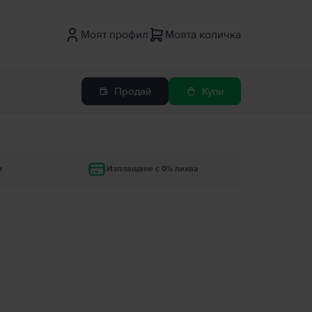
Моят профил
Моята количка
Продай
Купи
и
Изплащане с 0% лихва