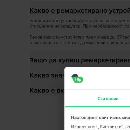
Какво е ремаркетирано устро
Реновираното устройство е такова, което вече
отношение на хардуера. При необходимост, то
Реновираното устройство преминава до 67 теста
от магазина е, че може да има леки признаци 
Защо да купиш ремаркетирано
Какво значи здраве на батери
Какво е включено в кутията?
Съгласие
Настоящият сайт използва
С
Използваме „бисквитки“, з