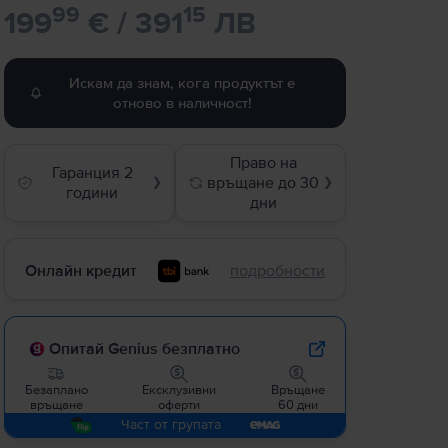
99
15
199
€ / 391
ЛВ
Искам да знам, кога продуктът е
отново в наличност!
Право на
Гаранция 2
връщане до 30
❯
❯
години
дни
Онлайн кредит
подробности
Опитай Genius безплатно
Безаплано
Ексклузивни
Връщане
връщане
оферти
60 дни
Част от групата