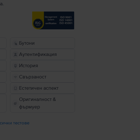
а.
Бутони
Аутентификация
История
Свързаност
Естетичен аспект
Оригиналност &
фърмуер
сички тестове