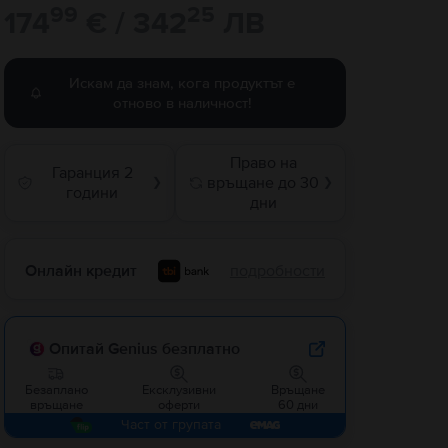
99
25
174
€ / 342
ЛВ
Искам да знам, кога продуктът е
отново в наличност!
Право на
Гаранция 2
връщане до 30
❯
❯
години
дни
Онлайн кредит
подробности
Опитай Genius безплатно
Безаплано
Ексклузивни
Връщане
връщане
оферти
60 дни
Част от групата