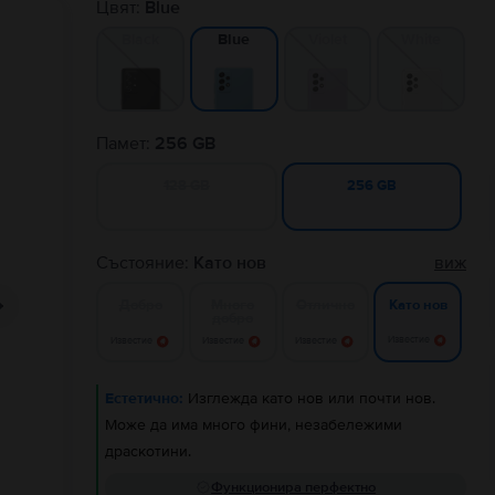
Цвят:
Blue
Black
Violet
White
Blue
Памет:
256 GB
128 GB
256 GB
Състояние:
Като нов
виж
Добро
Много
Отлично
Като нов
добро
Известие
Известие
Известие
Известие
Естетично:
Изглежда като нов или почти нов.
Може да има много фини, незабележими
драскотини.
Функционира перфектно