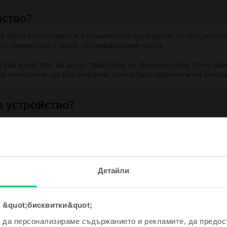
йство?
 е било използвано и е внимателно проверено от специалисти
 се ремонтира с нови, сертифицирани части.
 за качество, за да се гарантира, че функционира точно кат
на износване, но без дефекти, които биха повлияли на безу
 устройство?
ята?
е и спечели!
Детайли
одно устройство ще бъде дори
е по-евтино!
 &quot;бисквитки&quot;
ходни продукти с твоето търсе
а да персонализираме съдържанието и рекламите, да предо