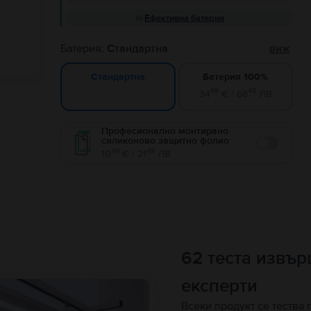
Ефективна батерия
Батерия:
Стандартна
виж
Батерия 100%
Стандартна
99
43
34
€ / 68
ЛВ
Професионално монтирано
силиконово защитно фолио
Enable
99
49
10
€ / 21
ЛВ
62 теста извъ
експерти
Всеки продукт се тества 