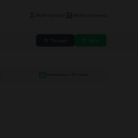
Моят профил
Моята количка
Продай
Купи
и
Изплащане с 0% лихва