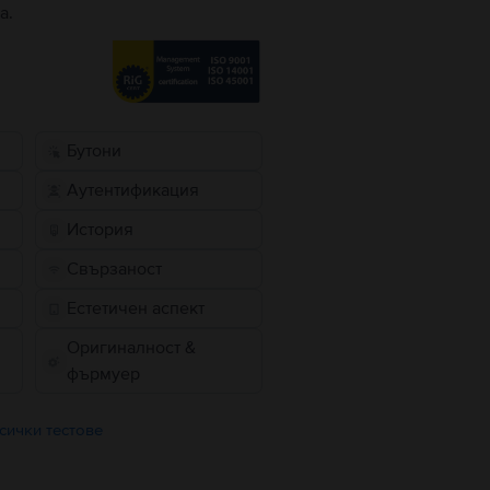
а.
Бутони
Аутентификация
История
Свързаност
Естетичен аспект
Оригиналност &
фърмуер
сички тестове