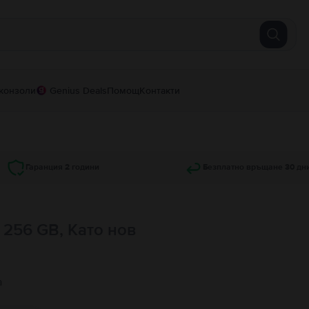
конзоли
Genius Deals
Помощ
Контакти
Гаранция 2 години
Безплатно връщане 30 дн
, 256 GB, Като нов
а