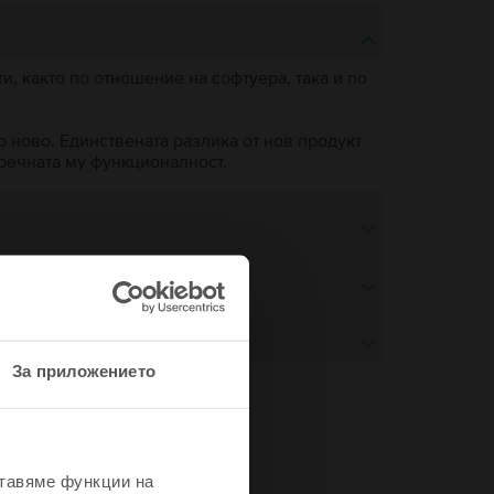
, както по отношение на софтуера, така и по
о ново. Единствената разлика от нов продукт
пречната му функционалност.
За приложението
не
ставяме функции на