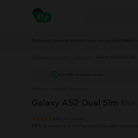
Телефони
Лаптопи
Таблети
Смарт часовници
Гейминг 
Мобилни телефони
Samsung
/
Galaxy A52 Dual Sim
/
С до 40% по-евтин от нов
Мобилен телефон Samsung
Galaxy A52 Dual Sim
Blue
4.8
4940
отзива
95%
от клиентите на Flip препоръчват продукт