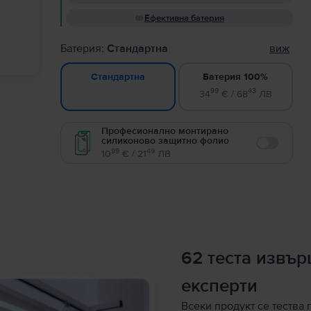
Ефективна батерия
Батерия:
Стандартна
виж
Батерия 100%
Стандартна
99
43
34
€ / 68
ЛВ
Професионално монтирано
силиконово защитно фолио
Enable
99
49
10
€ / 21
ЛВ
62 теста извъ
експерти
Всеки продукт се тества 