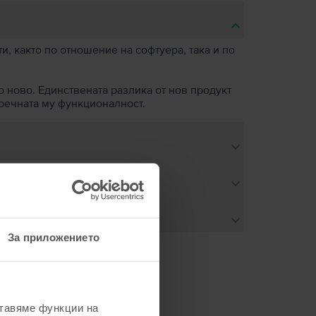
, както по отношение на софтуера, така и по
о ново. Единствената разлика от нов продукт
пречната му функционалност.
За приложението
не
ставяме функции на