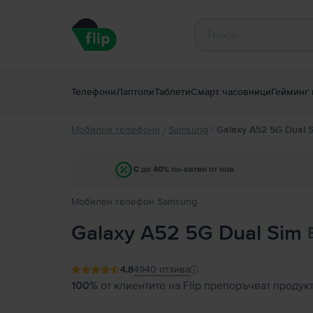
Телефони
Лаптопи
Таблети
Смарт часовници
Гейминг 
Мобилни телефони
Samsung
/
Galaxy A52 5G Dual 
/
С до 40% по-евтин от нов
Мобилен телефон Samsung
Galaxy A52 5G Dual Sim
4.8
4940
отзива
100%
от клиентите на Flip препоръчват продук