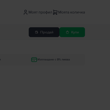
Моят профил
Моята количка
Продай
Купи
и
Изплащане с 0% лихва