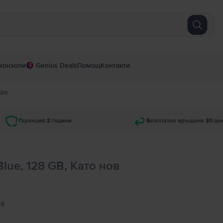
конзоли
Genius Deals
Помощ
Контакти
Sim
Гаранция 2 години
Безплатно връщане 30 дн
Blue, 128 GB, Като нов
та