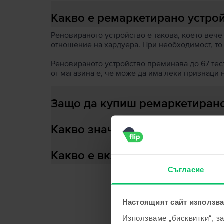
Какво е ремаркетирано устро
Реновираното устройство е такова, което вече
отношение на хардуера. При необходимост, то
Реновираното устройство преминава до 67 теста
от магазина е, че може да има леки признаци 
Защо да купиш ремаркетирано
Какво значи здраве на батери
Какво е включено в кутията?
Съгласие
Настоящият сайт използва
С
Използваме „бисквитки“, з