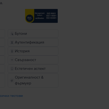
а.
Бутони
Аутентификация
История
Свързаност
Естетичен аспект
Оригиналност &
фърмуер
сички тестове