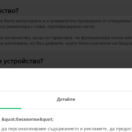
йство?
 е било използвано и е внимателно проверено от специалисти
 се ремонтира с нови, сертифицирани части.
 за качество, за да се гарантира, че функционира точно кат
на износване, но без дефекти, които биха повлияли на безу
 устройство?
ята?
Детайли
 &quot;бисквитки&quot;
ходни продукти с твоето търсе
а да персонализираме съдържанието и рекламите, да предо