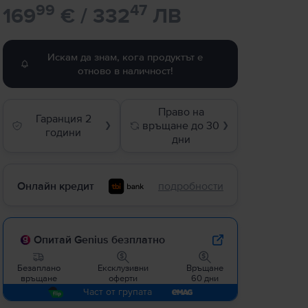
99
47
169
€ / 332
ЛВ
Искам да знам, кога продуктът е
отново в наличност!
Право на
Гаранция 2
връщане до 30
❯
❯
години
дни
Онлайн кредит
подробности
Опитай Genius безплатно
Безаплано
Ексклузивни
Връщане
връщане
оферти
60 дни
Част от групата