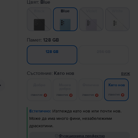
Цвят:
Blue
Black
Violet
White
Blue
Памет:
128 GB
256 GB
128 GB
Състояние:
Като нов
виж
Добро
Много
Отлично
Като нов
добро
Известие
Известие
Известие
Известие
Естетично:
Изглежда като нов или почти нов.
Може да има много фини, незабележими
драскотини.
Функционира перфектно