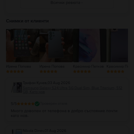
Всички ревюта
5
4
Снимки от клиенти
3
2
1
Ирена Попова
Ирена Попова
Красимир Петков
Красимир Петк
Трифон Кунев
,
03 Aug 2026
Samsung Galaxy S24 Ultra 5G Dual Sim, Blue Titanium, 512
GB, Като нов
5
/5
Проверен отзив
Много доволен от телефона в добро състояние почти
като нов.
Nikola Dinev
,
01 Aug 2026