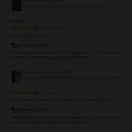
Иво Иванов
,
31 Jul 2026
Samsung Galaxy Z Fold6, Black, 256 GB, Като нов
Z fold 6
5
/5
Проверен отзив
Много доволен 👍🤝
Отговор от Flip
Благодарим Ви за отзива! 😊 Радваме се, че сте останали
доволни и Ви благодарим за доверието!
Стефан Ангелов
,
30 Jul 2026
Samsung Galaxy A55 5G Dual Sim, Navy, 128 GB, Като нов
5
/5
Проверен отзив
Остро категорично съм страааашно доволен💯💯💯
Отговор от Flip
Благодарим Ви за отзива! 😊 Радваме се, че сте останали
доволни и Ви благодарим за доверието!