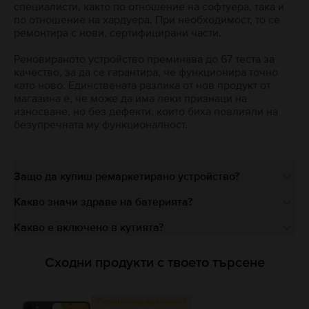
специалисти, както по отношение на софтуера, така и
по отношение на хардуера. При необходимост, то се
ремонтира с нови, сертифицирани части.
Реновираното устройство преминава до 67 теста за
качество, за да се гарантира, че функционира точно
като ново. Единствената разлика от нов продукт от
магазина е, че може да има леки признаци на
износване, но без дефекти, които биха повлияли на
безупречната му функционалност.
Защо да купиш ремаркетирано устройство?
Какво значи здраве на батерията?
Какво е включено в кутията?
Сходни продукти с твоето търсене
Ограничена наличност