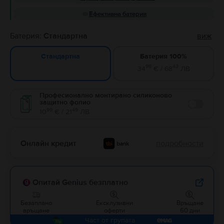
Ефективна батерия
Батерия:
Стандартна
виж
Батерия 100%
Стандартна
99
43
34
€ / 68
ЛВ
Професионално монтирано силиконово
защитно фолио
Enable
99
49
10
€ / 21
ЛВ
Онлайн кредит
подробности
Опитай Genius безплатно
Безаплано
Ексклузивни
Връщане
връщане
оферти
60 дни
Част от групата