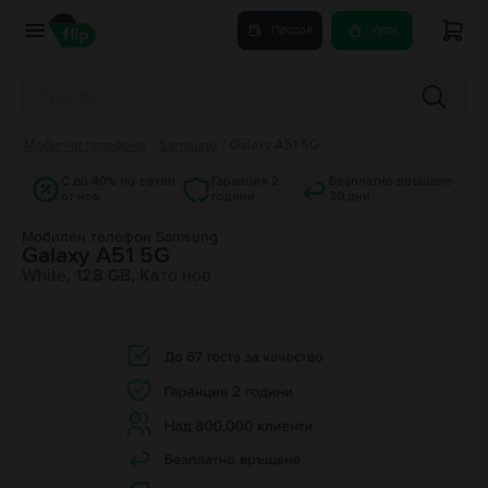
Продай
Купи
Мобилни телефони
/
Samsung
/
Galaxy A51 5G
С до 40% по-евтин
Гаранция 2
Безплатно връщане
от нов
години
30 дни
Мобилен телефон Samsung
Galaxy A51 5G
White, 128 GB, Като нов