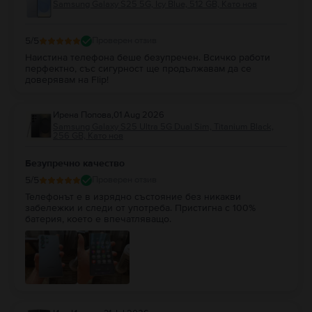
Samsung Galaxy S25 5G, Icy Blue, 512 GB, Като нов
5
/5
Проверен отзив
Наистина телефона беше безупречен. Всичко работи
перфектно, със сигурност ще продължавам да се
доверявам на Flip!
Ирена Попова
,
01 Aug 2026
Samsung Galaxy S25 Ultra 5G Dual Sim, Titanium Black,
256 GB, Като нов
Безупречно качество
5
/5
Проверен отзив
Телефонът е в изрядно състояние без никакви
забележки и следи от употреба. Пристигна с 100%
батерия, което е впечатляващо.