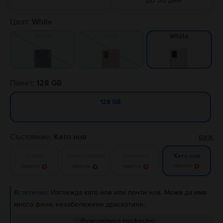
до 30 дни
Цвят:
White
Black
Pink
White
Памет:
128 GB
128 GB
Състояние:
Като нов
виж
Добро
Много добро
Отлично
Като нов
Известие
Известие
Известие
Известие
Естетично:
Изглежда като нов или почти нов. Може да има
много фини, незабележими драскотини.
Функционира перфектно