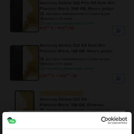
Samsung Galaxy S22 Plus 5G Dual Sim
Phantom Black, 256 GB, Много добро
Доставка:
приблизително 2-3 работни дни
Вноски с 0% лихва
Спестяваш спрямо Ново: 228 €
99
11
313
€ / 614
ЛВ
Samsung Galaxy S22 5G Dual Sim
Phantom Black, 128 GB, Много добро
Доставка:
приблизително 2-3 работни дни
Вноски с 0% лихва
Спестяваш спрямо Ново: 234 €
99
00
225
€ / 442
ЛВ
Ограничена наличност
Samsung Galaxy S22 5G
Phantom Black, 128 GB, Отлично
Доставка:
приблизително 2-3 работни дни
Вноски с 0% лихва
Спестяваш спрямо Ново: 216 €
99
20
243
€ / 477
ЛВ