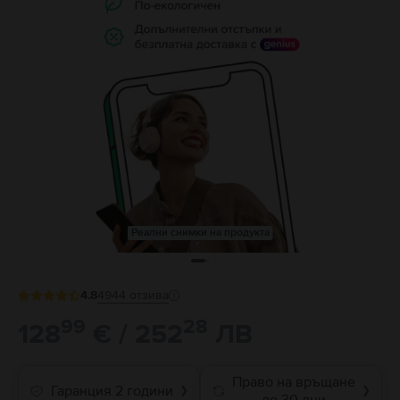
Реални снимки на продукта
4.8
4944
отзива
99
28
128
€ / 252
ЛВ
Право на връщане
Гаранция 2 години
❯
❯