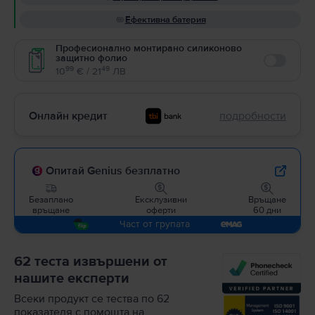
Ефективна батерия
Професионално монтирано силиконово
защитно фолио
Enable
99
49
10
€ / 21
ЛВ
Онлайн кредит
подробности
Опитай Genius безплатно
Безаплано
Ексклузивни
Връщане
връщане
оферти
60 дни
Част от групата
62 теста извършени от
нашите експерти
Всеки продукт се тества по 62
показателя с помощта на