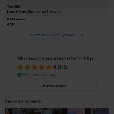
Информация относно предупрежденията за безопасност
Тип SIM
свързани с продукта.
Nano-SIM или Електронна SIM карта
Моля, прочетете ръководството.
RAM памет
4 GB
Вижте всички спецификации
Мненията на клиентите Flip
4.8
/5
4940 проверени отзива
Всички ревюта
5
4
Снимки от клиенти
3
2