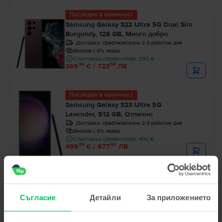
Последен в наличност
Samsung Galaxy S22 Ultra 5G Dual Sim
Burgundy, 128 GB, Много добро
Доставка:
приблизително 2-3 работни дни
Вноски с 0% лихва
Спестяваш спрямо Ново: 295 €
99
64
369
€ / 723
ЛВ
Последен в наличност
Samsung Galaxy S23 Ultra 5G
Lavender, 512 GB, Отлично
Доставка:
приблизително 2-3 работни дни
Вноски с 0% лихва
Спестяваш спрямо Ново: 400 €
99
90
499
€ / 977
ЛВ
Съгласие
Детайли
За приложението