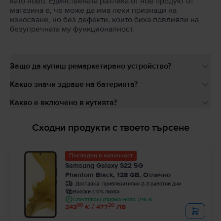
като ново. Единствената разлика от нов продукт от
магазина е, че може да има леки признаци на
износване, но без дефекти, които биха повлияли на
безупречната му функционалност.
Защо да купиш ремаркетирано устройство?
Какво значи здраве на батерията?
Какво е включено в кутията?
Сходни продукти с твоето търсене
Последен в наличност
Samsung Galaxy S22 5G
Phantom Black, 128 GB, Отлично
Доставка:
приблизително 2-3 работни дни
Вноски с 0% лихва
Спестяваш спрямо Ново: 216 €
99
20
243
€ / 477
ЛВ