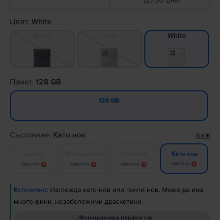
до 30 дни
Цвят:
White
Black
Gray
White
Памет:
128 GB
128 GB
Състояние:
Като нов
виж
Добро
Много добро
Отлично
Като нов
Известие
Известие
Известие
Известие
Естетично:
Изглежда като нов или почти нов. Може да има
много фини, незабележими драскотини.
Функционира перфектно