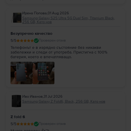
Ирена Попова
,
01 Aug 2026
Samsung Galaxy S25 Ultra 5G Dual Sim, Titanium Black,
256 GB, Като нов
Безупречно качество
5
/5
Проверен отзив
Телефонът е в изрядно състояние без никакви
забележки и следи от употреба. Пристигна с 100%
батерия, което е впечатляващо.
Иво Иванов
,
31 Jul 2026
Samsung Galaxy Z Fold6, Black, 256 GB, Като нов
Z fold 6
5
/5
Проверен отзив
Много доволен 👍🤝