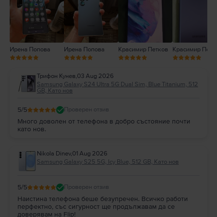
1
Ирена Попова
Ирена Попова
Красимир Петков
Красимир Петк
Трифон Кунев
,
03 Aug 2026
Samsung Galaxy S24 Ultra 5G Dual Sim, Blue Titanium, 512
GB, Като нов
5
/5
Проверен отзив
Много доволен от телефона в добро състояние почти
като нов.
Nikola Dinev
,
01 Aug 2026
Samsung Galaxy S25 5G, Icy Blue, 512 GB, Като нов
5
/5
Проверен отзив
Наистина телефона беше безупречен. Всичко работи
перфектно, със сигурност ще продължавам да се
доверявам на Flip!