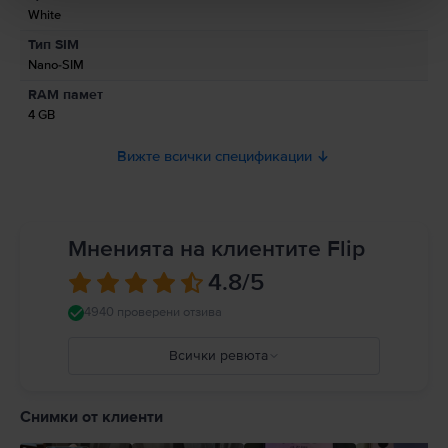
White
Информация относно предупрежденията за безопасност
Тип SIM
свързани с продукта.
Nano-SIM
Моля, прочетете ръководството.
RAM памет
4 GB
Вижте всички спецификации
Мненията на клиентите Flip
4.8
/5
4940 проверени отзива
Всички ревюта
5
4
Снимки от клиенти
3