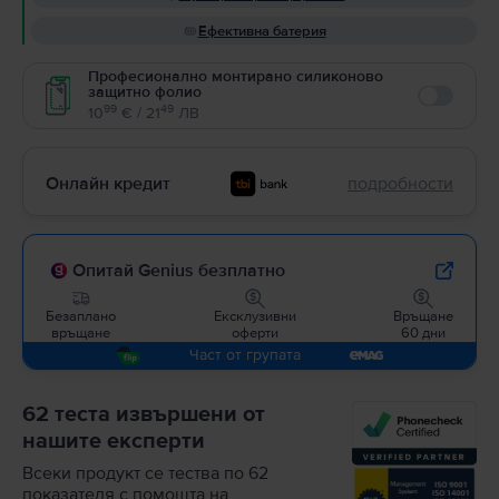
Ефективна батерия
Професионално монтирано силиконово
защитно фолио
Enable
99
49
10
€ / 21
ЛВ
Онлайн кредит
подробности
Опитай Genius безплатно
Безаплано
Ексклузивни
Връщане
връщане
оферти
60 дни
Част от групата
62 теста извършени от
нашите експерти
Всеки продукт се тества по 62
показателя с помощта на