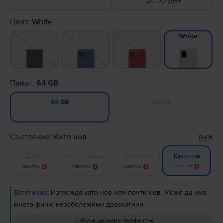
до 30 дни
Цвят:
White
Black
Blue
Red
White
Памет:
64 GB
128 GB
64 GB
Състояние:
Като нов
виж
Добро
Много добро
Отлично
Като нов
Известие
Известие
Известие
Известие
Естетично:
Изглежда като нов или почти нов. Може да има
много фини, незабележими драскотини.
Функционира перфектно