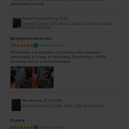
доверявам на Flip!
Ирена Попова
,
01 Aug 2026
Samsung Galaxy S25 Ultra 5G Dual Sim, Titanium Black,
256 GB, Като нов
Безупречно качество
5
/5
Проверен отзив
Телефонът е в изрядно състояние без никакви
забележки и следи от употреба. Пристигна с 100%
батерия, което е впечатляващо.
Иво Иванов
,
31 Jul 2026
Samsung Galaxy Z Fold6, Black, 256 GB, Като нов
Z fold 6
5
/5
Проверен отзив