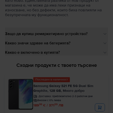
като ново. Единствената разлика от нов продукт от
магазина е, че може да има леки признаци на
износване, но без дефекти, които биха повлияли на
безупречната му функционалност.
Защо да купиш ремаркетирано устройство?
Какво значи здраве на батерията?
Какво е включено в кутията?
Сходни продукти с твоето търсене
Последен в наличност
Samsung Galaxy S21 FE 5G Dual Sim
Graphite, 128 GB, Много добро
Доставка:
приблизително 2-3 работни дни
Вноски с 0% лихва
99
59
189
€ / 371
ЛВ