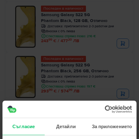
Последен в наличност
Samsung Galaxy S22 5G
Phantom Black, 128 GB, Отлично
Доставка:
приблизително 2-3 работни дни
Вноски с 0% лихва
Спестяваш спрямо Ново: 216 €
99
20
243
€ / 477
ЛВ
Последен в наличност
Samsung Galaxy S22 5G
Phantom Black, 256 GB, Отлично
Доставка:
приблизително 2-3 работни дни
Вноски с 0% лихва
Спестяваш спрямо Ново: 197 €
99
99
293
€ / 574
ЛВ
Съгласие
Детайли
За приложението