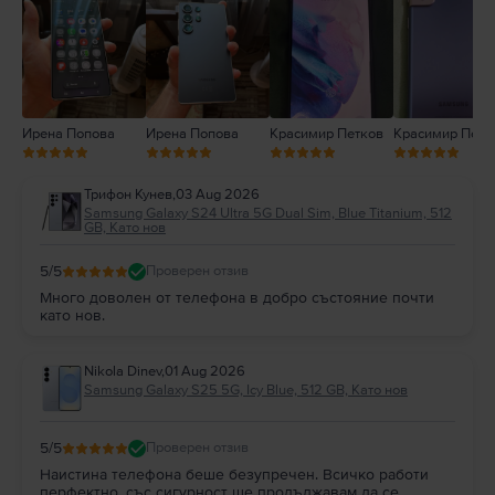
2
1
Ирена Попова
Ирена Попова
Красимир Петков
Красимир Петк
Трифон Кунев
,
03 Aug 2026
Samsung Galaxy S24 Ultra 5G Dual Sim, Blue Titanium, 512
GB, Като нов
5
/5
Проверен отзив
Много доволен от телефона в добро състояние почти
като нов.
Nikola Dinev
,
01 Aug 2026
Samsung Galaxy S25 5G, Icy Blue, 512 GB, Като нов
5
/5
Проверен отзив
Наистина телефона беше безупречен. Всичко работи
перфектно, със сигурност ще продължавам да се