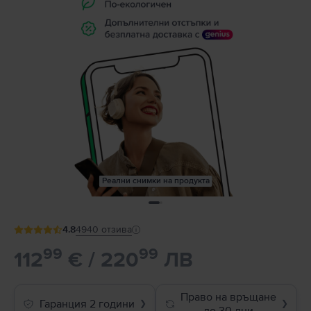
Реални снимки на продукта
4.8
4940
отзива
99
99
112
€ / 220
ЛВ
Право на връщане
Гаранция 2 години
❯
❯