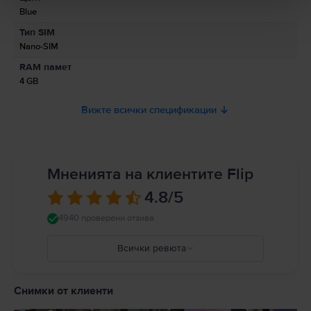
Blue
Информация относно предупрежденията за безопасност
Тип SIM
свързани с продукта.
Nano-SIM
Моля, прочетете ръководството.
RAM памет
4 GB
Вижте всички спецификации
Мненията на клиентите Flip
4.8
/5
4940 проверени отзива
Всички ревюта
5
4
Снимки от клиенти
3