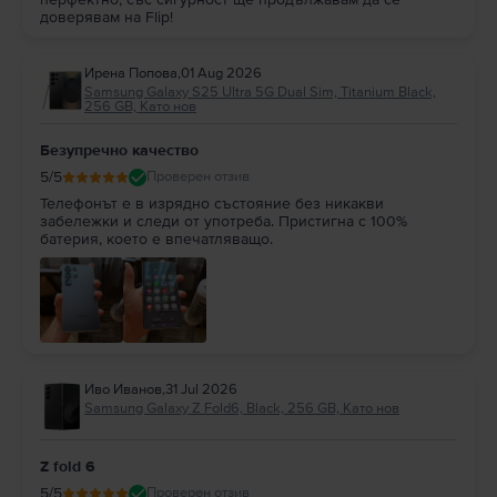
доверявам на Flip!
Ирена Попова
,
01 Aug 2026
Samsung Galaxy S25 Ultra 5G Dual Sim, Titanium Black,
256 GB, Като нов
Безупречно качество
5
/5
Проверен отзив
Телефонът е в изрядно състояние без никакви
забележки и следи от употреба. Пристигна с 100%
батерия, което е впечатляващо.
Иво Иванов
,
31 Jul 2026
Samsung Galaxy Z Fold6, Black, 256 GB, Като нов
Z fold 6
5
/5
Проверен отзив