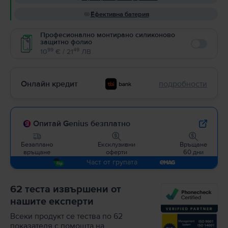
Ефективна батерия
Професионално монтирано силиконово
защитно фолио
Enable
99
49
10
€ / 21
ЛВ
Онлайн кредит
подробности
Опитай Genius безплатно
Безаплано
Ексклузивни
Връщане
връщане
оферти
60 дни
Част от групата
62 теста извършени от
нашите експерти
Всеки продукт се тества по 62
показателя с помощта на