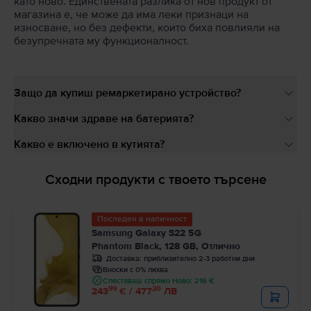
като ново. Единствената разлика от нов продукт от
магазина е, че може да има леки признаци на
износване, но без дефекти, които биха повлияли на
безупречната му функционалност.
Защо да купиш ремаркетирано устройство?
Какво значи здраве на батерията?
Какво е включено в кутията?
Сходни продукти с твоето търсене
Последен в наличност
Samsung Galaxy S22 5G
Phantom Black, 128 GB, Отлично
Доставка:
приблизително 2-3 работни дни
Вноски с 0% лихва
Спестяваш спрямо Ново: 216 €
99
20
243
€ / 477
ЛВ