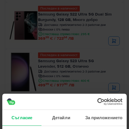
Последен в наличност
Samsung Galaxy S22 Ultra 5G Dual Sim
Burgundy, 128 GB, Много добро
Доставка:
приблизително 2-3 работни дни
Вноски с 0% лихва
Спестяваш спрямо Ново: 295 €
99
64
369
€ / 723
ЛВ
Последен в наличност
Samsung Galaxy S23 Ultra 5G
Lavender, 512 GB, Отлично
Доставка:
приблизително 2-3 работни дни
Вноски с 0% лихва
Спестяваш спрямо Ново: 400 €
99
90
499
€ / 977
ЛВ
Съгласие
Детайли
За приложението