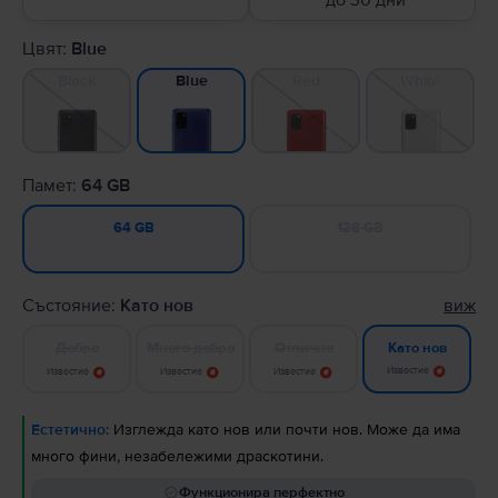
до 30 дни
Цвят:
Blue
Black
Red
White
Blue
Памет:
64 GB
128 GB
64 GB
Състояние:
Като нов
виж
Добро
Много добро
Отлично
Като нов
Известие
Известие
Известие
Известие
Естетично:
Изглежда като нов или почти нов. Може да има
много фини, незабележими драскотини.
Функционира перфектно