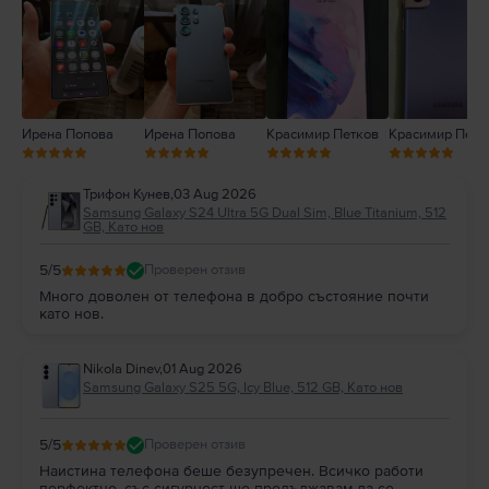
2
1
Ирена Попова
Ирена Попова
Красимир Петков
Красимир Петк
Трифон Кунев
,
03 Aug 2026
Samsung Galaxy S24 Ultra 5G Dual Sim, Blue Titanium, 512
GB, Като нов
5
/5
Проверен отзив
Много доволен от телефона в добро състояние почти
като нов.
Nikola Dinev
,
01 Aug 2026
Samsung Galaxy S25 5G, Icy Blue, 512 GB, Като нов
5
/5
Проверен отзив
Наистина телефона беше безупречен. Всичко работи
перфектно, със сигурност ще продължавам да се