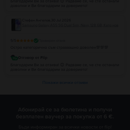
Благодарим Ви за отзива! 😊 Радваме се, че сте останали
доволни и Ви благодарим за доверието!
Стефан Ангелов
,
30 Jul 2026
Samsung Galaxy A55 5G Dual Sim, Navy, 128 GB, Като нов
5
/5
Проверен отзив
Остро категорично съм страааашно доволен💯💯💯
Отговор от Flip
Благодарим Ви за отзива! 😊 Радваме се, че сте останали
доволни и Ви благодарим за доверието!
Покажи всички отзиви
Абонирай се за бюлетина и получи
безплатен ваучер за покупка от 6 €.
Бъди информиран за всички новости от flip!