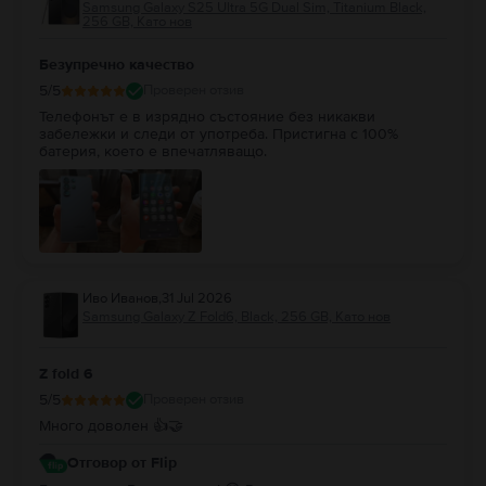
Samsung Galaxy S25 Ultra 5G Dual Sim, Titanium Black,
256 GB, Като нов
Безупречно качество
5
/5
Проверен отзив
Телефонът е в изрядно състояние без никакви
забележки и следи от употреба. Пристигна с 100%
батерия, което е впечатляващо.
Иво Иванов
,
31 Jul 2026
Samsung Galaxy Z Fold6, Black, 256 GB, Като нов
Z fold 6
5
/5
Проверен отзив
Много доволен 👍🤝
Отговор от Flip