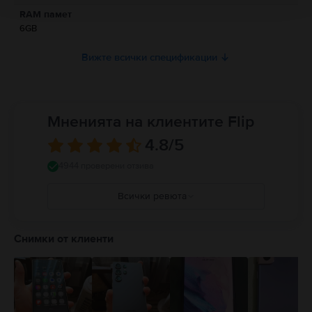
Моля, прочетете ръководството.
RAM памет
6GB
Вижте всички спецификации
Мненията на клиентите Flip
4.8
/5
4944 проверени отзива
Всички ревюта
5
4
Снимки от клиенти
3
2
1