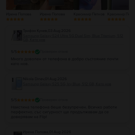
Ирена Попова
Ирена Попова
Красимир Петков
Красимир Петк
Трифон Кунев
,
03 Aug 2026
Samsung Galaxy S24 Ultra 5G Dual Sim, Blue Titanium, 512
GB, Като нов
5
/5
Проверен отзив
Много доволен от телефона в добро състояние почти
като нов.
Nikola Dinev
,
01 Aug 2026
Samsung Galaxy S25 5G, Icy Blue, 512 GB, Като нов
5
/5
Проверен отзив
Наистина телефона беше безупречен. Всичко работи
перфектно, със сигурност ще продължавам да се
доверявам на Flip!
Ирена Попова
,
01 Aug 2026