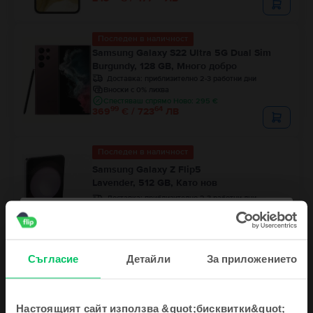
Последен в наличност
Samsung Galaxy S22 Ultra 5G Dual Sim
Burgundy, 128 GB, Много добро
Доставка:
приблизително 2-3 работни дни
Вноски с 0% лихва
Спестяваш спрямо Ново: 295 €
99
64
369
€ / 723
ЛВ
Последен в наличност
Samsung Galaxy Z Flip5
Lavender, 512 GB, Като нов
Доставка:
приблизително 2-3 работни дни
Вноски с 0% лихва
99
52
349
€ / 684
ЛВ
Съгласие
Детайли
За приложението
Настоящият сайт използва &quot;бисквитки&quot;