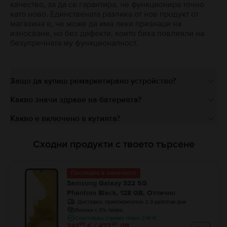
качество, за да се гарантира, че функционира точно
като ново. Единствената разлика от нов продукт от
магазина е, че може да има леки признаци на
износване, но без дефекти, които биха повлияли на
безупречната му функционалност.
Защо да купиш ремаркетирано устройство?
Какво значи здраве на батерията?
Какво е включено в кутията?
Сходни продукти с твоето търсене
Последен в наличност
Samsung Galaxy S22 5G
Phantom Black, 128 GB, Отлично
Доставка:
приблизително 2-3 работни дни
Вноски с 0% лихва
Спестяваш спрямо Ново: 216 €
99
20
243
€ / 477
ЛВ