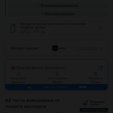
Функционира перфектно
Ефективна батерия
Професионално монтирано силиконово
защитно фолио
Enable
99
49
10
€ / 21
ЛВ
Онлайн кредит
подробности
Опитай Genius безплатно
Безаплано
Ексклузивни
Връщане
връщане
оферти
60 дни
Част от групата
62 теста извършени от
нашите експерти