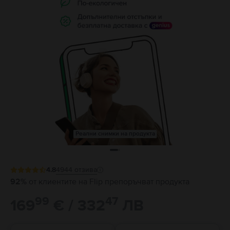
Реални снимки на продукта
4.8
4944
отзива
92%
от клиентите на Flip препоръчват продукта
99
47
169
€ / 332
ЛВ