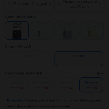
Право на връщане
Гаранция 2 години
❯
❯
до 30 дни
Цвят:
Brave Black
Fantasy
Optimistic
Personality
Brave
Blue
Blue
Yellow
Black
Памет:
256 GB
128 GB
256 GB
Състояние:
Като нов
виж
Добро
Много добро
Отлично
Като нов
Известие
Известие
Известие
Известие
Естетично:
Изглежда като нов или почти нов. Може да има
много фини, незабележими драскотини.