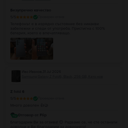
Безупречно качество
5
/5
Проверен отзив
Телефонът е в изрядно състояние без никакви
забележки и следи от употреба. Пристигна с 100%
батерия, което е впечатляващо.
Иво Иванов
,
31 Jul 2026
Samsung Galaxy Z Fold6, Black, 256 GB, Като нов
Z fold 6
5
/5
Проверен отзив
Много доволен 👍🤝
Отговор от Flip
Благодарим Ви за отзива! 😊 Радваме се, че сте останали
доволни и Ви благодарим за доверието!