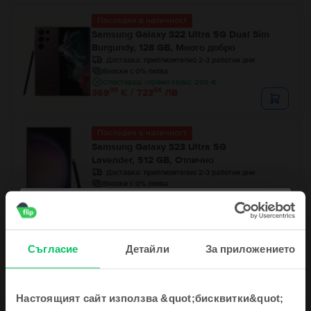
Последен в наличност
Samsung Galaxy S22 Ultra 5G Dual Sim
Burgundy, 128 GB, Много добро
Доставка:
приблизително 2-3 работни дни
Вноски с 0% лихва
Спестяваш спрямо Ново: 295 €
99
64
369
€ / 723
ЛВ
Последен в наличност
Samsung Galaxy S23 Ultra 5G
Lavender, 512 GB, Отлично
Доставка:
приблизително 2-3 работни дни
Вноски с 0% лихва
Спестяваш спрямо Ново: 400 €
99
90
499
€ / 977
ЛВ
Съгласие
Детайли
За приложението
Настоящият сайт използва &quot;бисквитки&quot;