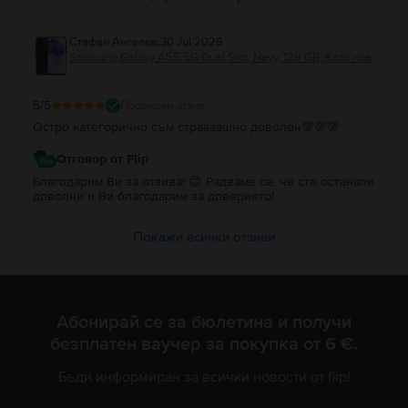
Стефан Ангелов
,
30 Jul 2026
Samsung Galaxy A55 5G Dual Sim, Navy, 128 GB, Като нов
5
/5
Проверен отзив
Остро категорично съм страааашно доволен💯💯💯
Отговор от Flip
Благодарим Ви за отзива! 😊 Радваме се, че сте останали
доволни и Ви благодарим за доверието!
Покажи всички отзиви
Абонирай се за бюлетина и получи
безплатен ваучер за покупка от 6 €.
Бъди информиран за всички новости от flip!