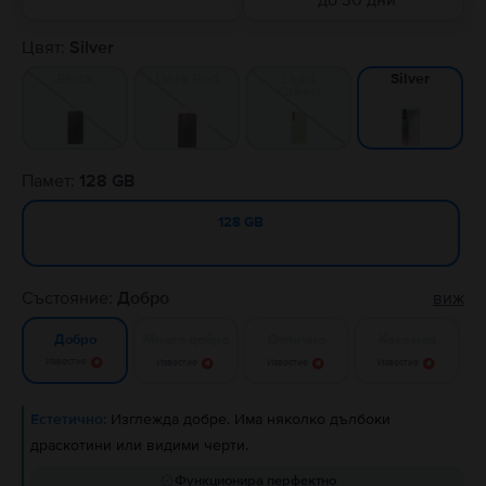
до 30 дни
Цвят:
Silver
Black
Dark Red
Light
Silver
Green
Памет:
128 GB
128 GB
Състояние:
Добро
виж
Много добро
Отлично
Като нов
Добро
Известие
Известие
Известие
Известие
Естетично:
Изглежда добре. Има няколко дълбоки
драскотини или видими черти.
Функционира перфектно