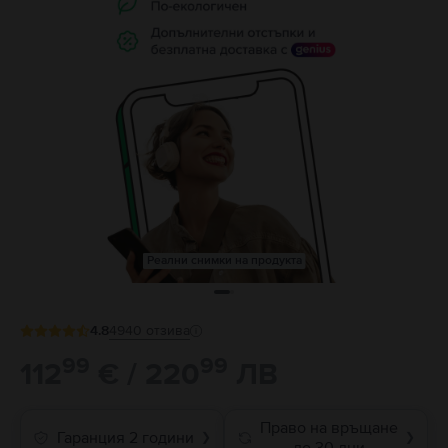
Реални снимки на продукта
4.8
4940
отзива
99
99
112
€ / 220
ЛВ
Право на връщане
Гаранция 2 години
❯
❯