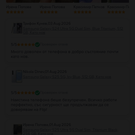
Ирена Попова
Ирена Попова
Красимир Петков
Красимир Петк
Трифон Кунев
,
03 Aug 2026
Samsung Galaxy S24 Ultra 5G Dual Sim, Blue Titanium, 512
GB, Като нов
5
/5
Проверен отзив
Много доволен от телефона в добро състояние почти
като нов.
Nikola Dinev
,
01 Aug 2026
Samsung Galaxy S25 5G, Icy Blue, 512 GB, Като нов
5
/5
Проверен отзив
Наистина телефона беше безупречен. Всичко работи
перфектно, със сигурност ще продължавам да се
доверявам на Flip!
Ирена Попова
,
01 Aug 2026
Samsung Galaxy S25 Ultra 5G Dual Sim, Titanium Black,
256 GB, Като нов