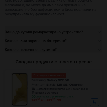
като ново. Единствената разлика от нов продукт от
магазина е, че може да има леки признаци на
износване, но без дефекти, които биха повлияли на
безупречната му функционалност.
Защо да купиш ремаркетирано устройство?
Какво значи здраве на батерията?
Какво е включено в кутията?
Сходни продукти с твоето търсене
Последен в наличност
Samsung Galaxy S22 5G
Phantom Black, 128 GB, Отлично
Доставка:
приблизително 2-3 работни дни
Вноски с 0% лихва
Спестяваш спрямо Ново: 216 €
99
20
243
€ / 477
ЛВ