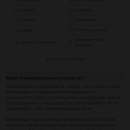
Камери
История
Батерия
Свързаност
Аудио
Естетичен аспект
Оригиналност &
Контакт с течности
фърмуер
Виж всички тестове
Какво е ремаркетирано устройство?
Реновираното устройство е такова, което вече е било
използвано и е внимателно проверено от
специалисти, както по отношение на софтуера, така и
по отношение на хардуера. При необходимост, то се
ремонтира с нови, сертифицирани части.
Реновираното устройство преминава до 67 теста за
качество, за да се гарантира, че функционира точно