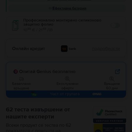
Ефективна батерия
Професионално монтирано силиконово
защитно фолио
Enable
99
49
10
€ / 21
ЛВ
Онлайн кредит
подробности
Опитай Genius безплатно
Безаплано
Ексклузивни
Връщане
връщане
оферти
60 дни
Част от групата
62 теста извършени от
нашите експерти
Всеки продукт се тества по 62
показателя с помощта на